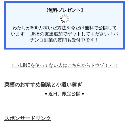
【無料プレゼント】
わたしが800万稼いだ方法を今だけ無料で公開して
います！LINEの友達追加でゲットしてください！パ
チンコ副業の質問も受付中です！
＞＞LINEを使ってない人はこちらからドウゾ！＜＜
栗栖のおすすめ副業と小遣い稼ぎ
▼近日、限定公開▼
スポンサードリンク