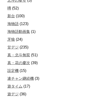
北斗の拳６
(5)
噂
(52)
新台
(100)
海物語
(123)
海物語動画集
(1)
牙狼
(24)
甘デジ
(235)
真・北斗無双
(51)
真・花の慶次
(39)
設定機
(15)
連チャン継続機
(3)
遊タイム
(17)
遊デジ
(36)