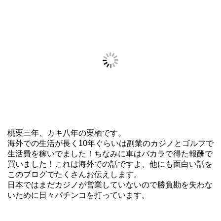
桃栗三年、カキ八年の栗栖です。
海外での生活が長く10年ぐらいは副業のカジノとゴルフで
生活費を稼いでました！ちなみに車はバカラで得た報酬で
買いました！これは海外での話ですよ、他にも面白い話を
このブログでたくさんお伝えします。
日本ではまだカジノが営業していないので勝負勘を失わな
いために日々パチンコを打っています。