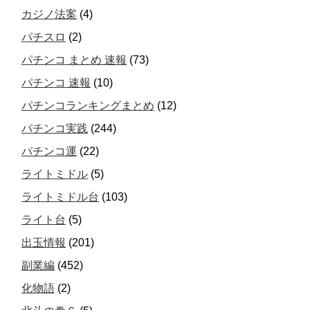
カジノ法案
(4)
パチスロ
(2)
パチンコ まとめ 速報
(73)
パチンコ 速報
(10)
パチンコランキングまとめ
(12)
パチンコ実践
(244)
パチンコ運
(22)
ライトミドル
(5)
ライトミドル台
(103)
ライト台
(5)
出玉情報
(201)
副業編
(452)
化物語
(2)