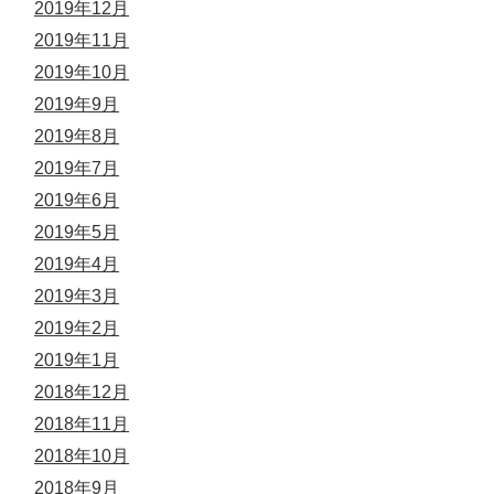
2019年12月
2019年11月
2019年10月
2019年9月
2019年8月
2019年7月
2019年6月
2019年5月
2019年4月
2019年3月
2019年2月
2019年1月
2018年12月
2018年11月
2018年10月
2018年9月