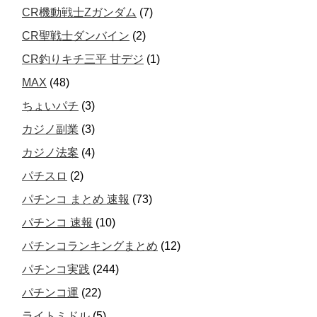
CR機動戦士Zガンダム
(7)
CR聖戦士ダンバイン
(2)
CR釣りキチ三平 甘デジ
(1)
MAX
(48)
ちょいパチ
(3)
カジノ副業
(3)
カジノ法案
(4)
パチスロ
(2)
パチンコ まとめ 速報
(73)
パチンコ 速報
(10)
パチンコランキングまとめ
(12)
パチンコ実践
(244)
パチンコ運
(22)
ライトミドル
(5)