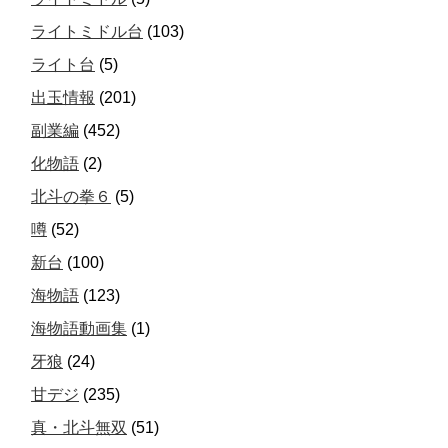
ライトミドル台
(103)
ライト台
(5)
出玉情報
(201)
副業編
(452)
化物語
(2)
北斗の拳６
(5)
噂
(52)
新台
(100)
海物語
(123)
海物語動画集
(1)
牙狼
(24)
甘デジ
(235)
真・北斗無双
(51)