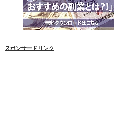
スポンサードリンク