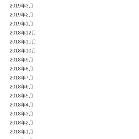
2019年3月
2019年2月
2019年1月
2018年12月
2018年11月
2018年10月
2018年9月
2018年8月
2018年7月
2018年6月
2018年5月
2018年4月
2018年3月
2018年2月
2018年1月