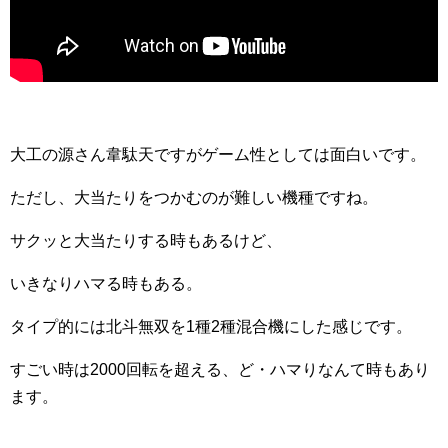
大工の源さん韋駄天ですがゲーム性としては面白いです。
ただし、大当たりをつかむのが難しい機種ですね。
サクッと大当たりする時もあるけど、
いきなりハマる時もある。
タイプ的には北斗無双を1種2種混合機にした感じです。
すごい時は2000回転を超える、ど・ハマりなんて時もあり
ます。