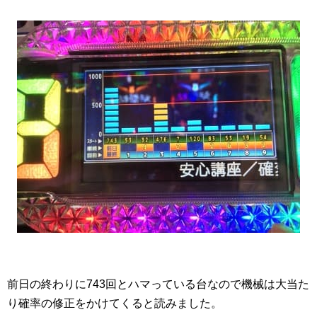
前日の終わりに743回とハマっている台なので機械は大当た
り確率の修正をかけてくると読みました。