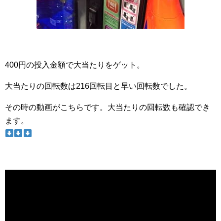
400円の投入金額で大当たりをゲット。
大当たりの回転数は216回転目と早い回転数でした。
その時の動画がこちらです。大当たりの回転数も確認でき
ます。