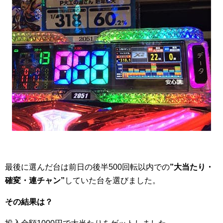
最後に選んだ台は前日の後半500回転以内での
”大当たり・
確変・連チャン”
していた台を選びました。
その結果は？