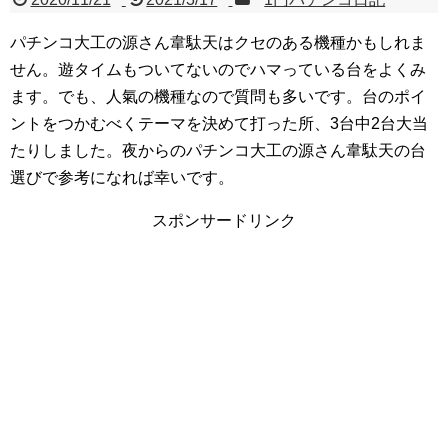
パチンコ大工の源さん韋駄天はクセのある機種かもしれま
せん。遊タイムもついてないのでハマっている台をよくみ
ます。でも、人氣の機種なので質問も多いです。台のポイ
ントをつかむべくテーマを決めて打った所、3台中2台大当
たりしました。夜からのパチンコ大工の源さん韋駄天の台
選びで参考になれば幸いです。
スポンサードリンク