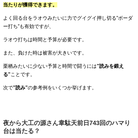
当たりが獲得できます。
よく回る台をラオウみたいに力でグイグイ押し切る”ボーダ
ー打ち”も有効ですが、
ラオウ打ちは時間と予算が必要です。
また、負けた時は被害が大きいです。
栗栖みたいに少ない予算と時間で闘うには
”読みを鍛え
る”
ことです。
次で
”読み”
の参考例をいくつか挙げます。
夜から大工の源さん韋駄天前日743回のハマり
台は当たる？