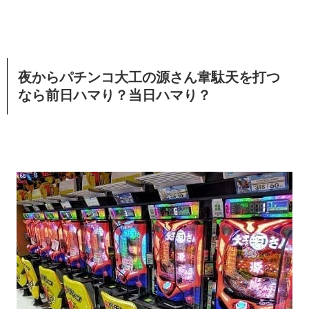
夜からパチンコ大工の源さん韋駄天を打つ
なら前日ハマり？当日ハマり？