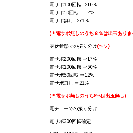
電サポ100回転 ⇒10%
電サポ50回転 ⇒12%
電サポ無し ⇒71%
(＊電サポ無しのうち８％は出玉ありま
潜伏状態での振り分け
(ヘソ)
電サポ200回転 ⇒17%
電サポ100回転 ⇒50%
電サポ50回転 ⇒12%
電サポ無し ⇒21%
(＊電サポ無しのうち8%は出玉無し)
電チューでの振り分け
電サポ200回転確定