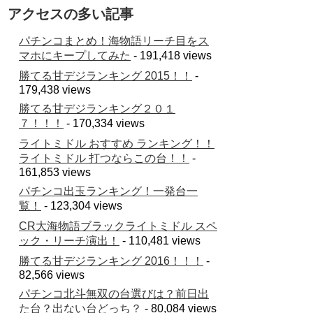
アクセスの多い記事
パチンコまとめ！海物語リーチ目をス
マホにキープしてみた
- 191,418 views
勝てる甘デジランキング 2015！！
-
179,438 views
勝てる甘デジランキング２０１
７！！！
- 170,334 views
ライトミドル おすすめ ランキング！！
ライトミドル 打つならこの台！！
-
161,853 views
パチンコ出玉ランキング！一発台一
覧！
- 123,304 views
CR大海物語ブラックライトミドル スペ
ック・リーチ演出！
- 110,481 views
勝てる甘デジランキング 2016！！！
-
82,566 views
パチンコ北斗無双の台選びは？前日出
た台？出ない台どっち？
- 80,084 views