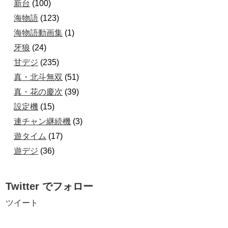
新台
(100)
海物語
(123)
海物語動画集
(1)
牙狼
(24)
甘デジ
(235)
真・北斗無双
(51)
真・花の慶次
(39)
設定機
(15)
連チャン継続機
(3)
遊タイム
(17)
遊デジ
(36)
Twitter でフォロー
ツイート