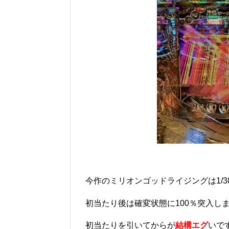
今作のミリオンゴッドライジングは1/3
初当たり後は確変状態に100％突入し
初当たりを引いてからが
結構エグ
いで