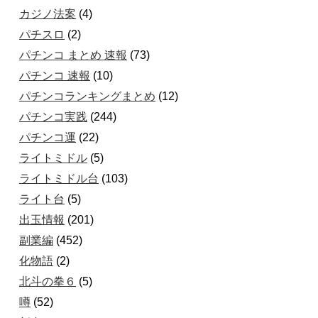
カジノ法案
(4)
パチスロ
(2)
パチンコ まとめ 速報
(73)
パチンコ 速報
(10)
パチンコランキングまとめ
(12)
パチンコ実践
(244)
パチンコ運
(22)
ライトミドル
(5)
ライトミドル台
(103)
ライト台
(5)
出玉情報
(201)
副業編
(452)
化物語
(2)
北斗の拳６
(5)
噂
(52)