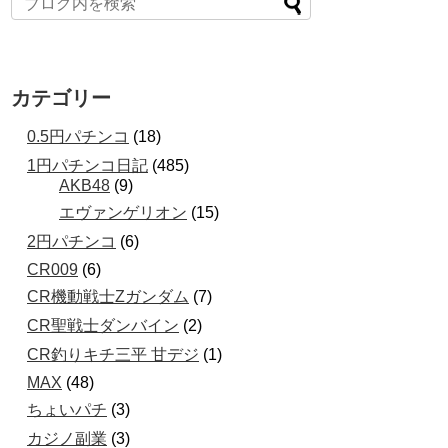
カテゴリー
0.5円パチンコ
(18)
1円パチンコ日記
(485)
AKB48
(9)
エヴァンゲリオン
(15)
2円パチンコ
(6)
CR009
(6)
CR機動戦士Zガンダム
(7)
CR聖戦士ダンバイン
(2)
CR釣りキチ三平 甘デジ
(1)
MAX
(48)
ちょいパチ
(3)
カジノ副業
(3)