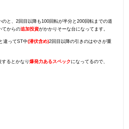
のと、2回目以降も100回転が半分と200回転までの道
いてからの
追加投資
がかかりそーな台になってます。
と違ってST中
(潜伏含め)
2回目以降の引きのはやさが重
比較するとかなり
爆発力あるスペック
になってるので、