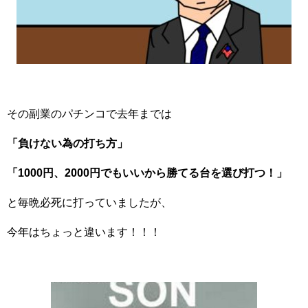
その副業のパチンコで去年までは
「負けない為の打ち方」
「1000円、2000円でもいいから勝てる台を選び打つ！」
と毎晩必死に打っていましたが、
今年はちょっと違います！！！