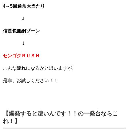
4～5回通常大当たり
⇓
信長包囲網ゾーン
⇓
センゴクＲＵＳＨ
こんな流れになるかと思いますが、
是非、お試しください！！
【爆発すると凄いんです！！の一発台ならこ
れ！】