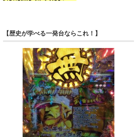
【歴史が学べる一発台ならこれ！】