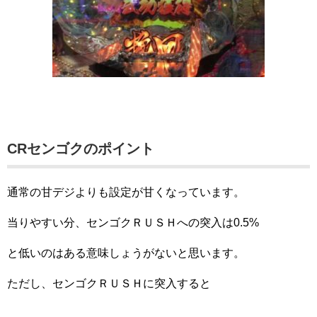
CRセンゴクのポイント
通常の甘デジよりも設定が甘くなっています。
当りやすい分、センゴクＲＵＳＨへの突入は0.5%
と低いのはある意味しょうがないと思います。
ただし、センゴクＲＵＳＨに突入すると