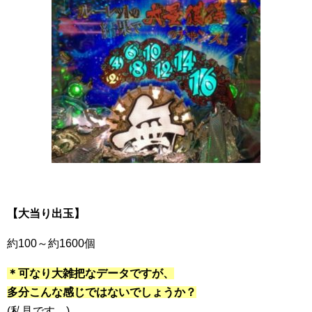
【大当り出玉】
約100～約1600個
＊可なり大雑把なデータですが、
多分こんな感じではないでしょうか？
(私見です。)