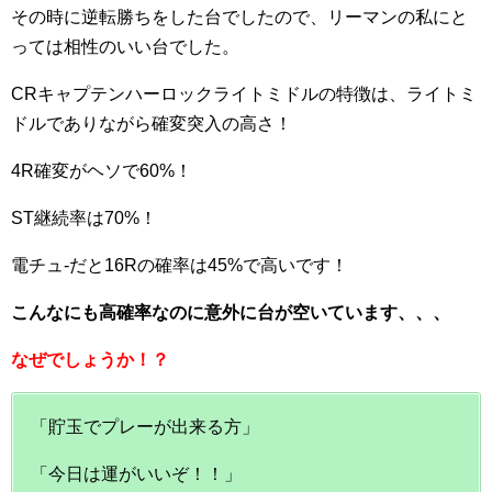
その時に逆転勝ちをした台でしたので、リーマンの私にと
っては相性のいい台でした。
CRキャプテンハーロックライトミドルの特徴は、ライトミ
ドルでありながら確変突入の高さ！
4R確変がヘソで60%！
ST継続率は70%！
電チュ-だと16Rの確率は45%で高いです！
こんなにも高確率なのに意外に台が空いています、、、
なぜでしょうか！？
「貯玉でプレーが出来る方」
「今日は運がいいぞ！！」