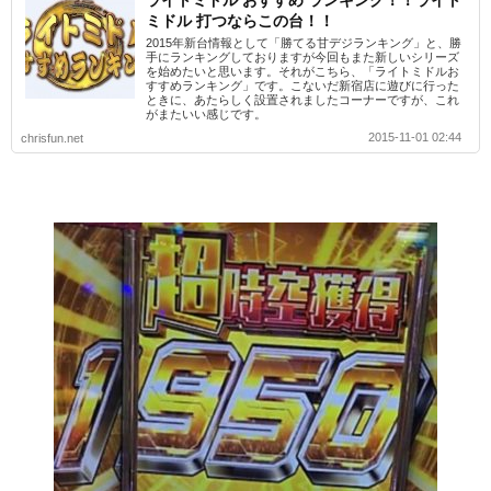
ライトミドル おすすめ ランキング！！ライト
ミドル 打つならこの台！！
2015年新台情報として「勝てる甘デジランキング」と、勝
手にランキングしておりますが今回もまた新しいシリーズ
を始めたいと思います。それがこちら、「ライトミドルお
すすめランキング」です。こないだ新宿店に遊びに行った
ときに、あたらしく設置されましたコーナーですが、これ
がまたいい感じです。
2015-11-01 02:44
chrisfun.net