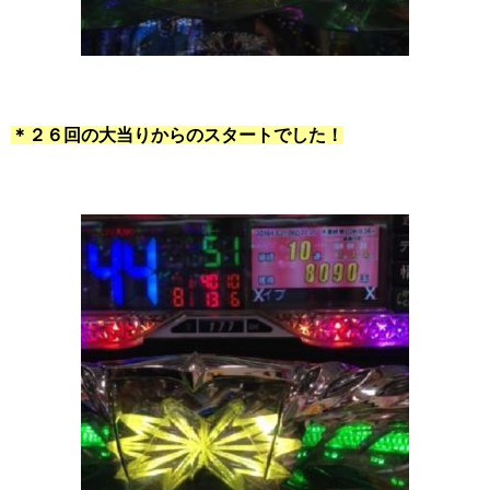
＊２６回の大当りからのスタートでした！