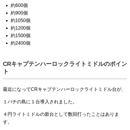
約600個
約900個
約1050個
約1200個
約1500個
約2400個
CRキャプテンハーロックライトミドルのポイン
ト
最近になってCRキャプテンハーロックライトミドル台が、
１パチの島に１台導入されました。
４円ライトミドルの新台として数回打ったことはありま
す。