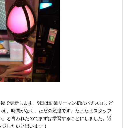
は後で更新します。9日は副業リーマン初のパチスロまど
いえ、時間がなく、ただの勉強です。たまたまスタッフ
い」と言われたのでまずは学習することにしました。近
ンジしたいと思います！