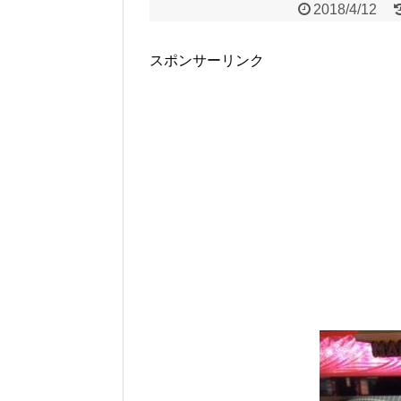
2018/4/12
スポンサーリンク