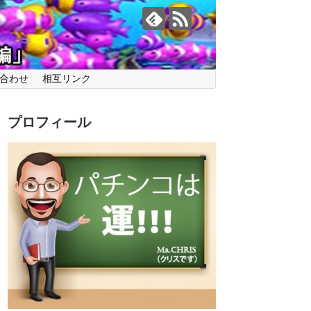
合わせ
相互リンク
プロフィール