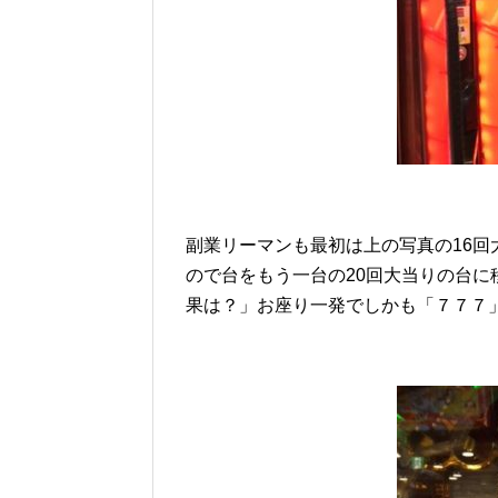
副業リーマンも最初は上の写真の16回
ので台をもう一台の20回大当りの台
果は？」お座り一発でしかも「７７７