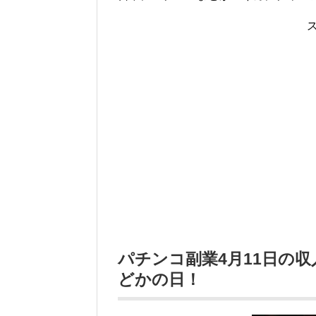
パチンコ副業4月11日の収
どかの日！