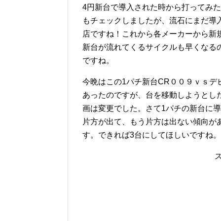
4円新台で導入された時から打ってみ
もチェックしましたが、流石にまだ導
店ですね！これから各メーカーから新
新台が流れてくるサイクルも早くなる
ですね。
今晩はこの1パチ新台CR００９ｖｓ
あったのですが、台を移動しようとし
画は変更でした。さて1パチの新台に
片方が出て、もう片方は出ない傾向が
す。できれば3台にしてほしいですね。