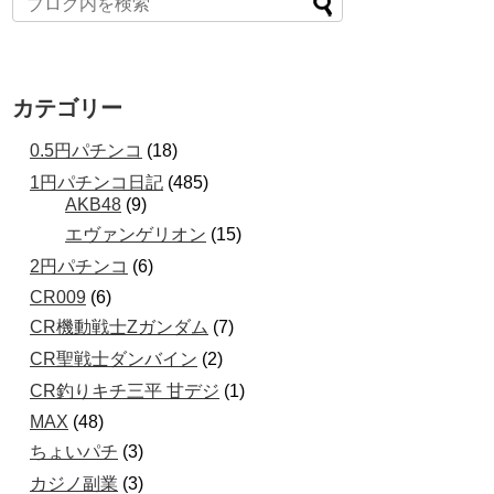
カテゴリー
0.5円パチンコ
(18)
1円パチンコ日記
(485)
AKB48
(9)
エヴァンゲリオン
(15)
2円パチンコ
(6)
CR009
(6)
CR機動戦士Zガンダム
(7)
CR聖戦士ダンバイン
(2)
CR釣りキチ三平 甘デジ
(1)
MAX
(48)
ちょいパチ
(3)
カジノ副業
(3)