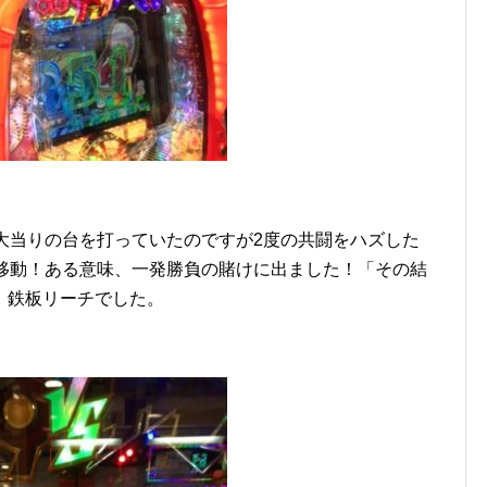
大当りの台を打っていたのですが2度の共闘をハズした
に移動！ある意味、一発勝負の賭けに出ました！「その結
」鉄板リーチでした。