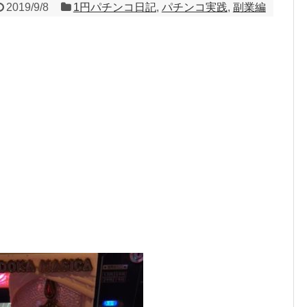
2019/9/8
1円パチンコ日記
,
パチンコ実践
,
副業編