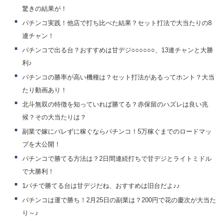
驚きの結果が！
パチンコ実践！他店で打ち比べた結果？セット打法で大当たりの8
連チャン！
パチンコで出る台？おすすめは甘デジ○○○○○○、13連チャンと大勝
利♪
パチンコの勝率が高い機種は？セット打法があるってホント？大当
たり動画あり！
北斗無双の特徴を知っていれば勝てる？赤保留のハズレは良い兆
候？その大当たりは？
副業で嫁にバレずに稼ぐならパチンコ！5万稼ぐまでのロードマッ
プを大公開！
パチンコで勝てる方法は？2日間連続打ちで甘デジとライトミドル
で大勝利！
1パチで勝てる台は甘デジだね、おすすめは旧台だよ♪♪
パチンコは運で勝ち！2月25日の副業は？200円で花の慶次が大当た
り～♪