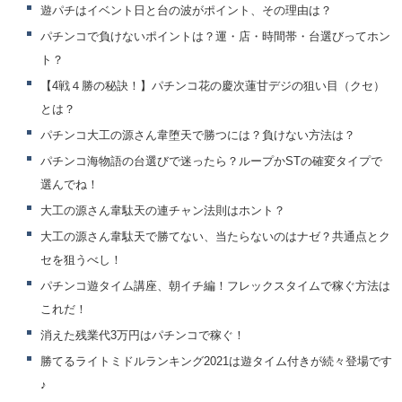
遊パチはイベント日と台の波がポイント、その理由は？
パチンコで負けないポイントは？運・店・時間帯・台選びってホン
ト？
【4戦４勝の秘訣！】パチンコ花の慶次蓮甘デジの狙い目（クセ）
とは？
パチンコ大工の源さん韋堕天で勝つには？負けない方法は？
パチンコ海物語の台選びで迷ったら？ループかSTの確変タイプで
選んでね！
大工の源さん韋駄天の連チャン法則はホント？
大工の源さん韋駄天で勝てない、当たらないのはナゼ？共通点とク
セを狙うべし！
パチンコ遊タイム講座、朝イチ編！フレックスタイムで稼ぐ方法は
これだ！
消えた残業代3万円はパチンコで稼ぐ！
勝てるライトミドルランキング2021は遊タイム付きが続々登場です
♪