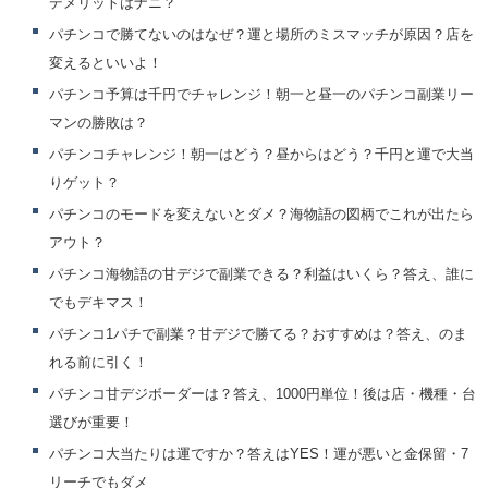
デメリットはナニ？
パチンコで勝てないのはなぜ？運と場所のミスマッチが原因？店を
変えるといいよ！
パチンコ予算は千円でチャレンジ！朝一と昼一のパチンコ副業リー
マンの勝敗は？
パチンコチャレンジ！朝一はどう？昼からはどう？千円と運で大当
りゲット？
パチンコのモードを変えないとダメ？海物語の図柄でこれが出たら
アウト？
パチンコ海物語の甘デジで副業できる？利益はいくら？答え、誰に
でもデキマス！
パチンコ1パチで副業？甘デジで勝てる？おすすめは？答え、のま
れる前に引く！
パチンコ甘デジボーダーは？答え、1000円単位！後は店・機種・台
選びが重要！
パチンコ大当たりは運ですか？答えはYES！運が悪いと金保留・7
リーチでもダメ