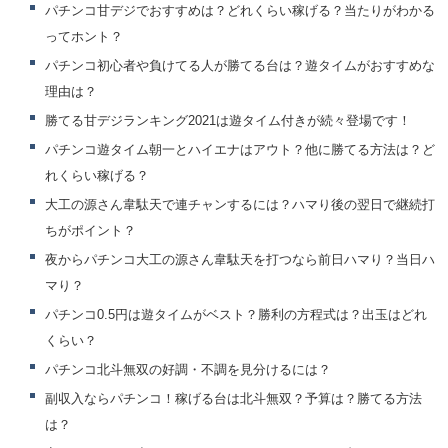
パチンコ甘デジでおすすめは？どれくらい稼げる？当たりがわかる
ってホント？
パチンコ初心者や負けてる人が勝てる台は？遊タイムがおすすめな
理由は？
勝てる甘デジランキング2021は遊タイム付きが続々登場です！
パチンコ遊タイム朝一とハイエナはアウト？他に勝てる方法は？ど
れくらい稼げる？
大工の源さん韋駄天で連チャンするには？ハマり後の翌日で継続打
ちがポイント？
夜からパチンコ大工の源さん韋駄天を打つなら前日ハマり？当日ハ
マり？
パチンコ0.5円は遊タイムがベスト？勝利の方程式は？出玉はどれ
くらい？
パチンコ北斗無双の好調・不調を見分けるには？
副収入ならパチンコ！稼げる台は北斗無双？予算は？勝てる方法
は？