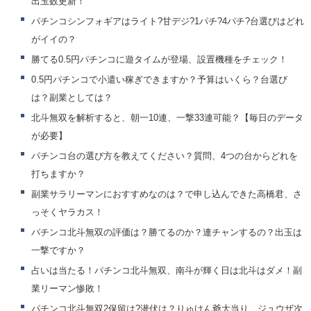
出玉数更新！
パチンコシンフォギアはライト?甘デジ?1パチ?4パチ?台選びはどれ
がイイの？
勝てる0.5円パチンコに遊タイムが登場、設置機種をチェック！
0.5円パチンコで小遣い稼ぎできますか？予算はいくら？台選び
は？副業としては？
北斗無双を解析すると、朝一10連、一撃33連可能？【毎日のデータ
が必要】
パチンコ台の選び方を教えてください？質問、4つの台からどれを
打ちますか？
副業サラリーマンにおすすめなのは？で申し込んできた高橋君、さ
っそくヤラカス！
パチンコ北斗無双の評価は？勝てるのか？連チャンするの？出玉は
一撃ですか？
占いは当たる！パチンコ北斗無双、南斗が輝く日は北斗はダメ！副
業リーマン惨敗！
パチンコ北斗無双2保留は?潜伏は？りゅけん爺大当り、ジュウザ次