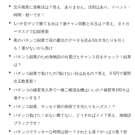
北斗無双に攻略法は？答え、ありません。法則はあり。イベント・
時間・朝一です！
1パチ甘デジで勝てる台は？連チャン回数と出玉は？答え、タイガ
ーマスクで記録更新
夜のパチンコ副業で花の慶次のデータを読み3台大当たりを引く
も！運がないから負け
パチンコ副業のため海物語の台選びとチャンス目をチェック！結果
は？
パチンコ副業で負けたの?負けない台はあるの？答え、0.5円で週間
出玉数更新！
パチンコの確変突入率で一種二種混合機はいいの？確変率100％は
連チャンする？
パチンコ副業、サンセイ柄の保留で大当たりをハズス！？
パチンコ負けた！出ない勝てない、どうすればイイ？答え、海物語
ブラックです！
パチンコでラッキーな時間は朝一？それとも昼？やっぱり夜？答