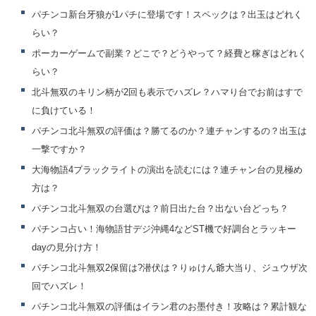
パチンコ新台牙狼が1パチに登場です！スペックは？出玉はどれく
らい？
ポーカーゲームで副業？どこで？どうやって？経費と稼ぎはどれく
らい？
北斗無双のキリン柄が2回も表示でハズレ？ハマり台でお前はすで
に負けている！
パチンコ北斗無双の評価は？勝てるのか？連チャンするの？出玉は
一撃ですか？
大海物語4ブラックライトの演出を読むには？連チャン台の見極め
方は？
パチンコ北斗無双の台選びは？前日出た台？出ない台どっち？
パチンコ占い！海物語甘デジ沖縄4などST機で好調台とラッキー
dayの見分け方！
パチンコ北斗無双2保留は?潜伏は？りゅけん爺大当り、ジュウザ次
回でハズレ！
パチンコ北斗無双の評価はイラン君のお墨付き！攻略は？累計観な