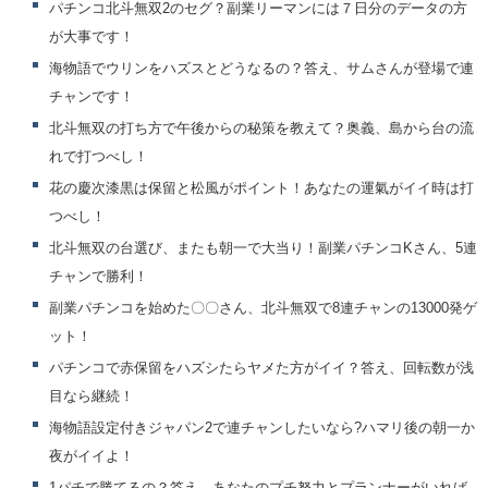
パチンコ北斗無双2のセグ？副業リーマンには７日分のデータの方
が大事です！
海物語でウリンをハズスとどうなるの？答え、サムさんが登場で連
チャンです！
北斗無双の打ち方で午後からの秘策を教えて？奥義、島から台の流
れで打つべし！
花の慶次漆黒は保留と松風がポイント！あなたの運氣がイイ時は打
つべし！
北斗無双の台選び、またも朝一で大当り！副業パチンコKさん、5連
チャンで勝利！
副業パチンコを始めた〇〇さん、北斗無双で8連チャンの13000発ゲ
ット！
パチンコで赤保留をハズシたらヤメた方がイイ？答え、回転数が浅
目なら継続！
海物語設定付きジャパン2で連チャンしたいなら?ハマリ後の朝一か
夜がイイよ！
1パチで勝てるの？答え、あなたのプチ努力とプランナーがいれば