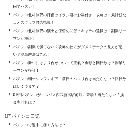
回でハズレ！
パチンコ北斗無双の評価はイラン君のお墨付き！攻略は？累計観な
よとスタッフ君の指導！
パチンコ北斗無双の演出と保留の関係？キャラの選択は？副業リー
マンが検証！
パチンコ副業で勝てない？攻略の仕方がダメ？データの見方が悪
い？簡単解決はこれ！
パチンコ勝つにはまり台がいいって正氣？金額と回転数は？副業リ
ーマンが検証！
パチンコ朝一シンフォギア！前日のハマリ台は当たらない？回転数
はいくつまで？
0.5円パチンコがエスパス西武新宿駅前店に登場！当たらない？換
金率計算は？
1円パチンコ日記
パチンコで週末に稼ぐ方法は？