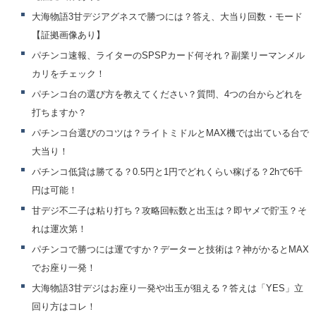
大海物語3甘デジアグネスで勝つには？答え、大当り回数・モード
【証拠画像あり】
パチンコ速報、ライターのSPSPカード何それ？副業リーマンメル
カリをチェック！
パチンコ台の選び方を教えてください？質問、4つの台からどれを
打ちますか？
パチンコ台選びのコツは？ライトミドルとMAX機では出ている台で
大当り！
パチンコ低貸は勝てる？0.5円と1円でどれくらい稼げる？2hで6千
円は可能！
甘デジ不二子は粘り打ち？攻略回転数と出玉は？即ヤメで貯玉？そ
れは運次第！
パチンコで勝つには運ですか？データーと技術は？神がかるとMAX
でお座り一発！
大海物語3甘デジはお座り一発や出玉が狙える？答えは「YES」立
回り方はコレ！