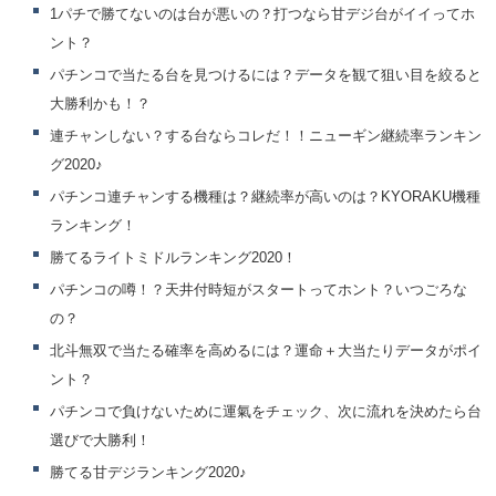
1パチで勝てないのは台が悪いの？打つなら甘デジ台がイイってホ
ント？
パチンコで当たる台を見つけるには？データを観て狙い目を絞ると
大勝利かも！？
連チャンしない？する台ならコレだ！！ニューギン継続率ランキン
グ2020♪
パチンコ連チャンする機種は？継続率が高いのは？KYORAKU機種
ランキング！
勝てるライトミドルランキング2020！
パチンコの噂！？天井付時短がスタートってホント？いつごろな
の？
北斗無双で当たる確率を高めるには？運命＋大当たりデータがポイ
ント？
パチンコで負けないために運氣をチェック、次に流れを決めたら台
選びで大勝利！
勝てる甘デジランキング2020♪