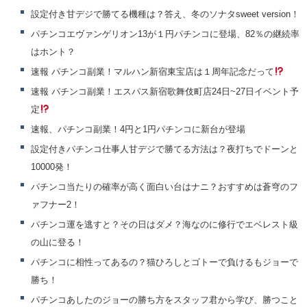
設定付き甘デジで勝てる機種は？答え、冬のソナタsweet version！
パチンコエヴァンゲリオン13が１円パチンコに登場、82％の継続率
はホント？
速報 パチンコ副業！マルハン新宿東宝店は１周年記念だって
速報 パチンコ副業！エスパス新宿歌舞伎町店24日~27日イベント予
定
速報、パチンコ副業！4円と1円パチンコに新台が登場
設定付きパチンコ仕事人甘デジで勝てる方法は？夜打ちでドーンと
10000発！
パチンコ当たりの確率が高く面白い台はナニ？おすすめは蒼穹のフ
ァフナー2！
パチンコ運を逃すと？その日はダメ？海なのに修行でエベレスト級
の山に登る！
パチンコに相性ってあるの？猫ひろしとゴトーで負けるもジョーで
勝ち！
パチンコあしたのジョーの勝ち方をスタッフ君から学び、勝つこと