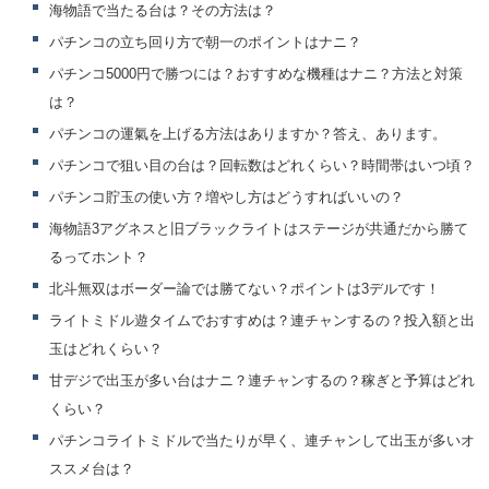
海物語で当たる台は？その方法は？
パチンコの立ち回り方で朝一のポイントはナニ？
パチンコ5000円で勝つには？おすすめな機種はナニ？方法と対策
は？
パチンコの運氣を上げる方法はありますか？答え、あります。
パチンコで狙い目の台は？回転数はどれくらい？時間帯はいつ頃？
パチンコ貯玉の使い方？増やし方はどうすればいいの？
海物語3アグネスと旧ブラックライトはステージが共通だから勝て
るってホント？
北斗無双はボーダー論では勝てない？ポイントは3デルです！
ライトミドル遊タイムでおすすめは？連チャンするの？投入額と出
玉はどれくらい？
甘デジで出玉が多い台はナニ？連チャンするの？稼ぎと予算はどれ
くらい？
パチンコライトミドルで当たりが早く、連チャンして出玉が多いオ
ススメ台は？