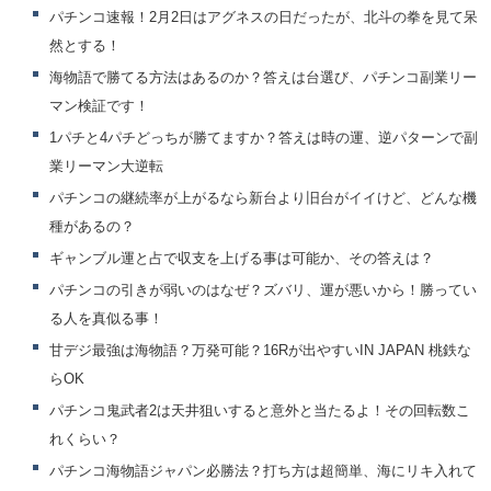
パチンコ速報！2月2日はアグネスの日だったが、北斗の拳を見て呆
然とする！
海物語で勝てる方法はあるのか？答えは台選び、パチンコ副業リー
マン検証です！
1パチと4パチどっちが勝てますか？答えは時の運、逆パターンで副
業リーマン大逆転
パチンコの継続率が上がるなら新台より旧台がイイけど、どんな機
種があるの？
ギャンブル運と占で収支を上げる事は可能か、その答えは？
パチンコの引きが弱いのはなぜ？ズバリ、運が悪いから！勝ってい
る人を真似る事！
甘デジ最強は海物語？万発可能？16Rが出やすいIN JAPAN 桃鉄な
らOK
パチンコ鬼武者2は天井狙いすると意外と当たるよ！その回転数こ
れくらい？
パチンコ海物語ジャパン必勝法？打ち方は超簡単、海にリキ入れて