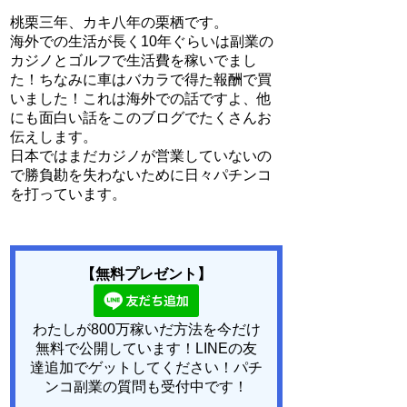
桃栗三年、カキ八年の栗栖です。
海外での生活が長く10年ぐらいは副業の
カジノとゴルフで生活費を稼いでまし
た！ちなみに車はバカラで得た報酬で買
いました！これは海外での話ですよ、他
にも面白い話をこのブログでたくさんお
伝えします。
日本ではまだカジノが営業していないの
で勝負勘を失わないために日々パチンコ
を打っています。
【無料プレゼント】
わたしが800万稼いだ方法を今だけ
無料で公開しています！LINEの友
達追加でゲットしてください！パチ
ンコ副業の質問も受付中です！