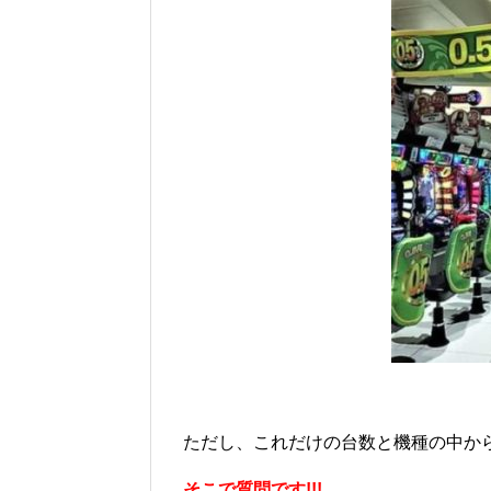
ただし、これだけの台数と機種の中か
そこで質問です!!!