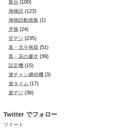
新台
(100)
海物語
(123)
海物語動画集
(1)
牙狼
(24)
甘デジ
(235)
真・北斗無双
(51)
真・花の慶次
(39)
設定機
(15)
連チャン継続機
(3)
遊タイム
(17)
遊デジ
(36)
Twitter でフォロー
ツイート