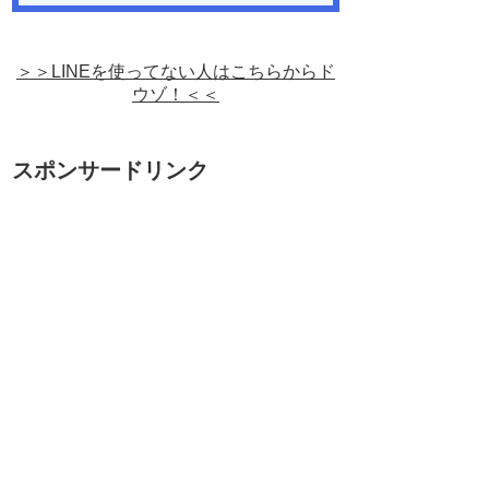
＞＞LINEを使ってない人はこちらからド
ウゾ！＜＜
スポンサードリンク