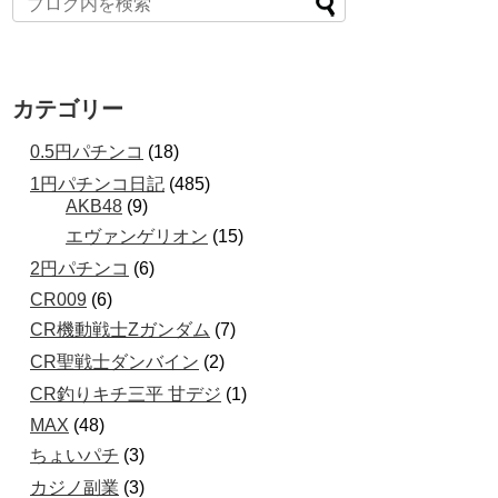
カテゴリー
0.5円パチンコ
(18)
1円パチンコ日記
(485)
AKB48
(9)
エヴァンゲリオン
(15)
2円パチンコ
(6)
CR009
(6)
CR機動戦士Zガンダム
(7)
CR聖戦士ダンバイン
(2)
CR釣りキチ三平 甘デジ
(1)
MAX
(48)
ちょいパチ
(3)
カジノ副業
(3)