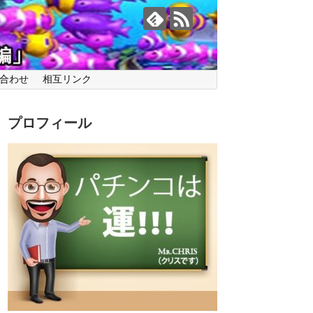
合わせ
相互リンク
プロフィール