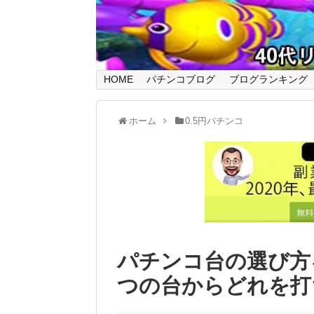
HOME
パチンコブログ
ブログランキング
ホーム
0.5円パチンコ
パチンコ台の選び方
つの台からどれを打