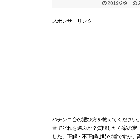
2019/2/9
スポンサーリンク
パチンコ台の選び方を教えてください
台でどれを選ぶか？質問したら案の定
した。正解・不正解は時の運ですが、