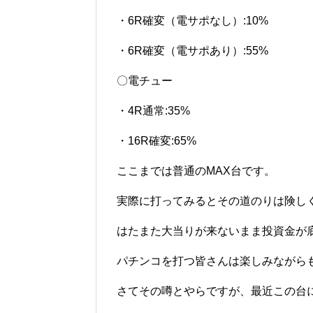
・6R確変（電サポなし）:10%
・6R確変（電サポあり）:55%
〇電チュー
・4R通常:35%
・16R確変:65%
ここまでは普通のMAX台です。
実際に打ってみるとその道のりは険し
はたまた大当りが来ないまま投資金が
パチンコを打つ皆さんは楽しみながら
さてその噂とやらですが、最近この台