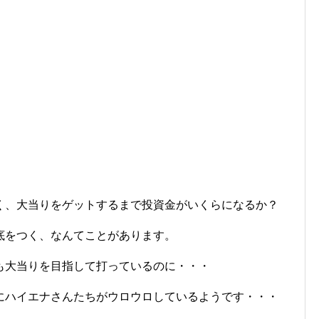
く、大当りをゲットするまで投資金がいくらになるか？
底をつく、なんてことがあります。
も大当りを目指して打っているのに・・・
にハイエナさんたちがウロウロしているようです・・・