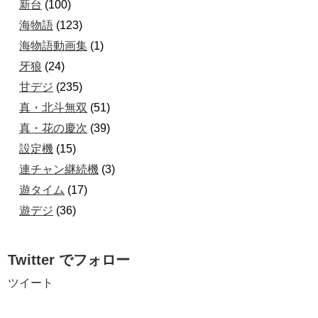
新台
(100)
海物語
(123)
海物語動画集
(1)
牙狼
(24)
甘デジ
(235)
真・北斗無双
(51)
真・花の慶次
(39)
設定機
(15)
連チャン継続機
(3)
遊タイム
(17)
遊デジ
(36)
Twitter でフォロー
ツイート