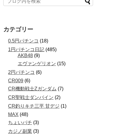
カテゴリー
0.5円パチンコ
(18)
1円パチンコ日記
(485)
AKB48
(9)
エヴァンゲリオン
(15)
2円パチンコ
(6)
CR009
(6)
CR機動戦士Zガンダム
(7)
CR聖戦士ダンバイン
(2)
CR釣りキチ三平 甘デジ
(1)
MAX
(48)
ちょいパチ
(3)
カジノ副業
(3)