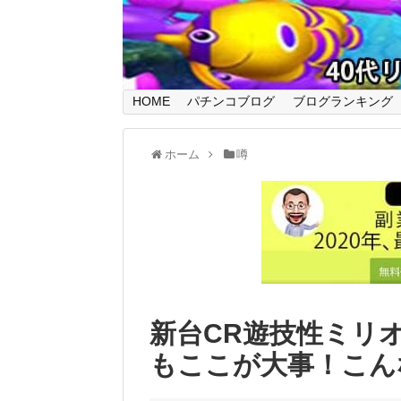
HOME
パチンコブログ
ブログランキング
ホーム
噂
新台CR遊技性ミリ
もここが大事！こん