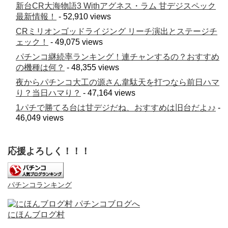
新台CR大海物語3 Withアグネス・ラム 甘デジスペック
最新情報！
- 52,910 views
CRミリオンゴッドライジング リーチ演出とステージチ
ェック！
- 49,075 views
パチンコ継続率ランキング！連チャンするの？おすすめ
の機種は何？
- 48,355 views
夜からパチンコ大工の源さん韋駄天を打つなら前日ハマ
り？当日ハマり？
- 47,164 views
1パチで勝てる台は甘デジだね、おすすめは旧台だよ♪♪
-
46,049 views
応援よろしく！！！
パチンコランキング
にほんブログ村