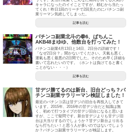
キャラになったのイイことですが、頼むから当たっ
てくれ！昨日1回のリーチで2回見たのにパチンコ副
業リーマン気絶してしまった。
記事を読む
パチンコ副業北斗の拳6、ぱちんこ
AKB48まゆゆ、他数台を打ってみた！
パチンコ副業4月13日と14日、2日分の詳細です！
「なぜ2日分？」聞かないでください。天氣も悪く、
運氣も悪く最悪の2日間でした。そのため早く詳細を
書いて忘れたいのです。（ホントは負けてると書く
ことがない・・・）
記事を読む
甘デジ勝てるのは新台、旧台どっち？パ
チンコ副業サラリーマン検証しました！
最近のパチンコ店は甘デジの旧台を再投入してきて
います。2015年、2016年の甘デジ台だと知識は無
く、初めて打つタイプの甘デジ旧台になると思いま
すが、ここで疑問です。新台甘デジよりも甘デジ旧
台は大当りするのでしょうか？甘デジ新台より出る
なら打ちたい！と思う人が多いのではないでしょう
か？パチンコ副業サラリーマンが検証します。