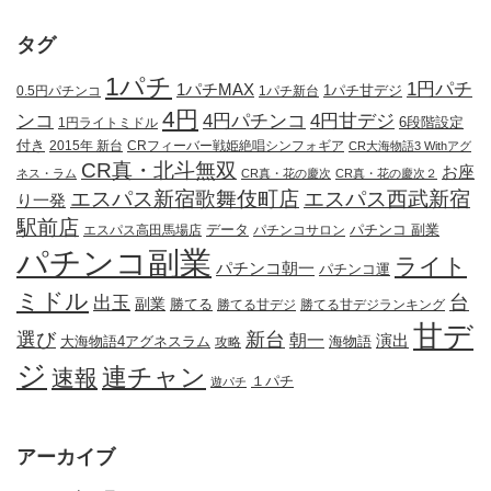
タグ
1パチ
1円パチ
1パチMAX
1パチ甘デジ
0.5円パチンコ
1パチ新台
4円
ンコ
4円パチンコ
4円甘デジ
1円ライトミドル
6段階設定
付き
2015年 新台
CRフィーバー戦姫絶唱シンフォギア
CR大海物語3 Withアグ
CR真・北斗無双
お座
ネス・ラム
CR真・花の慶次
CR真・花の慶次２
エスパス新宿歌舞伎町店
エスパス西武新宿
り一発
駅前店
データ
エスパス高田馬場店
パチンコサロン
パチンコ 副業
パチンコ副業
ライト
パチンコ朝一
パチンコ運
ミドル
出玉
台
副業
勝てる
勝てる甘デジ
勝てる甘デジランキング
甘デ
新台
選び
朝一
演出
大海物語4アグネスラム
攻略
海物語
ジ
連チャン
速報
１パチ
遊パチ
アーカイブ