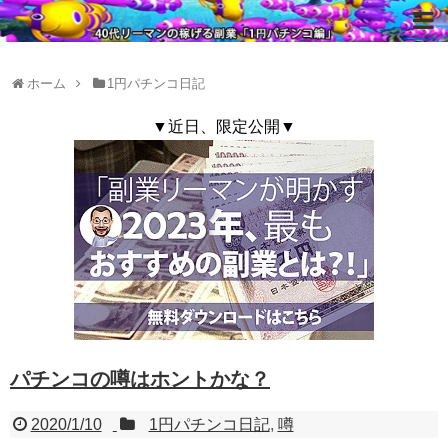
ホーム
1円パチンコ日記
▼近日、限定公開▼
パチンコの噂はホントかな？
2020/1/10
1円パチンコ日記
,
噂