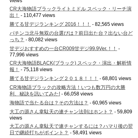
views
CR大海物語ブラックライトミドル スペック・リーチ演
出！
- 110,477 views
勝てる甘デジランキング 2016！！！
- 82,565 views
パチンコ北斗無双の台選びは？前日出た台？出ない台ど
っち？
- 80,082 views
甘デジおすすめの一台CR009甘デジ99.9Ver.！！
-
77,996 views
CR大海物語BLACK(ブラック) スペック・演出・解析情
報！
- 75,118 views
勝てる甘デジランキング２０１８！！！
- 68,801 views
CR海物語ブラックの攻略方法！いつも数万円の大勝
利、秘訣を訊いてみた!
- 66,058 views
海物語で当たる台は？その方法は？
- 60,965 views
大工の源さん韋駄天の連チャン法則はホント？
- 59,809
views
大工の源さん韋駄天で連チャンするには？ハマり後の翌
日で継続打ちがポイント？
- 58,491 views