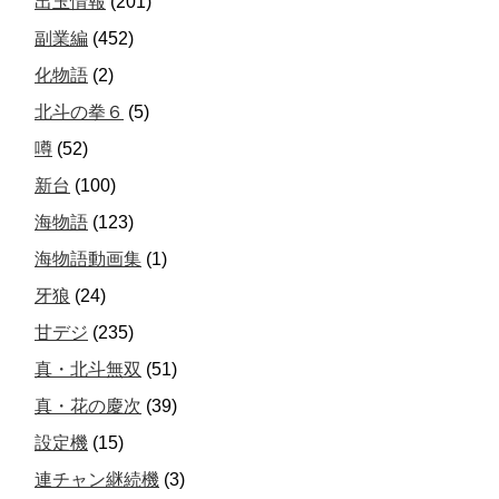
出玉情報
(201)
副業編
(452)
化物語
(2)
北斗の拳６
(5)
噂
(52)
新台
(100)
海物語
(123)
海物語動画集
(1)
牙狼
(24)
甘デジ
(235)
真・北斗無双
(51)
真・花の慶次
(39)
設定機
(15)
連チャン継続機
(3)