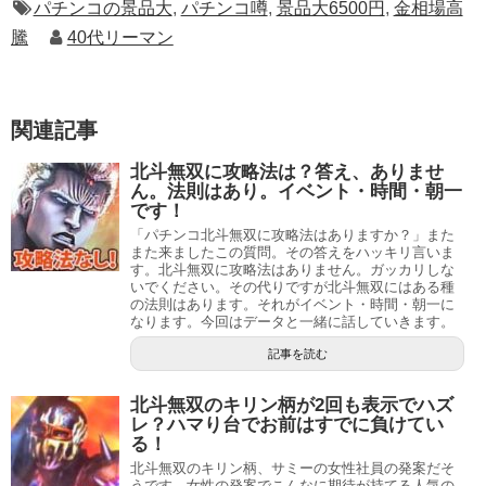
パチンコの景品大
,
パチンコ噂
,
景品大6500円
,
金相場高
騰
40代リーマン
関連記事
北斗無双に攻略法は？答え、ありませ
ん。法則はあり。イベント・時間・朝一
です！
「パチンコ北斗無双に攻略法はありますか？」また
また来ましたこの質問。その答えをハッキリ言いま
す。北斗無双に攻略法はありません。ガッカリしな
いでください。その代りですが北斗無双にはある種
の法則はあります。それがイベント・時間・朝一に
なります。今回はデータと一緒に話していきます。
記事を読む
北斗無双のキリン柄が2回も表示でハズ
レ？ハマり台でお前はすでに負けてい
る！
北斗無双のキリン柄、サミーの女性社員の発案だそ
うです。女性の発案でこんなに期待が持てる人気の