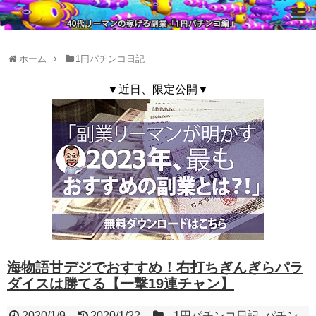
ホーム
1円パチンコ日記
▼近日、限定公開▼
海物語甘デジでおすすめ！右打ちぎんぎらパラ
ダイスは勝てる【一撃19連チャン】
2020/1/9
2020/1/22
1円パチンコ日記
,
パチン