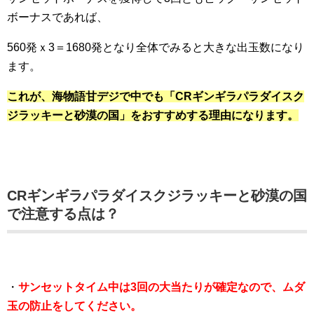
ボーナスであれば、
560発ｘ3＝1680発となり全体でみると大きな出玉数になり
ます。
これが、海物語甘デジで中でも「CRギンギラパラダイスク
ジラッキーと砂漠の国」をおすすめする理由になります。
CRギンギラパラダイスクジラッキーと砂漠の国
で注意する点は？
・
サンセットタイム中は3回の大当たりが確定なので、ムダ
玉の防止をしてください。