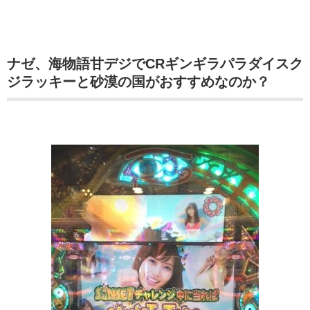
ナゼ、海物語甘デジでCRギンギラパラダイスク
ジラッキーと砂漠の国がおすすめなのか？