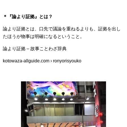
＊『論より証拠』とは？
論より証拠とは、口先で議論を重ねるよりも、証拠を出し
たほうが物事は明確になるということ。
論より証拠 – 故事ことわざ辞典
kotowaza-allguide.com › ronyorisyouko