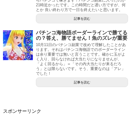
らパチンコで稼ぎます！パチンコ副業に入ったのが
21時近かったです。この時間だと遅い方ですが、何
とか 良い終わり方で一日を終えたいと思います。
記事を読む
パチンコ海物語ボーダーラインで勝てる
の？答え、勝てません！魚のズレが重要
10月11日のパチンコ副業で改めて理解したことがあ
ります。それはパチンコ海物語でのボーダーライン
は余り重要では無いと言うことです。確かに玉がよ
く入り、回らなければ大当たりになりませんが、
「よく回るから」＝「その内大当たりが来るだろ
う」とは限らないです。そう、重要なのは「アレ」
でした！
記事を読む
スポンサーリンク