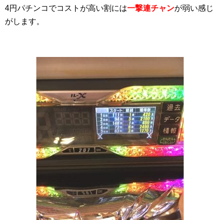
4円パチンコでコストが高い割には
一撃連チャン
が弱い感じ
がします。