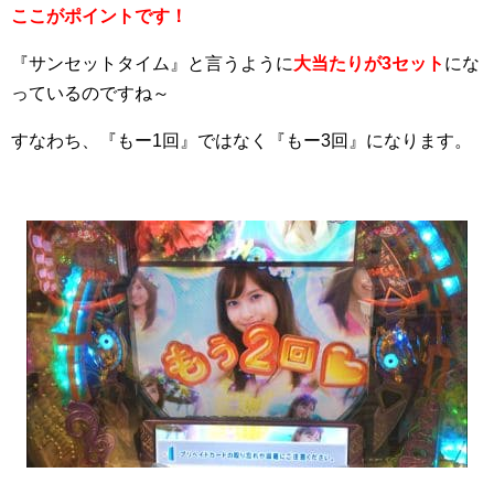
ここがポイントです！
『サンセットタイム』と言うように
大当たりが3セット
にな
っているのですね～
すなわち、『もー1回』ではなく『もー3回』になります。