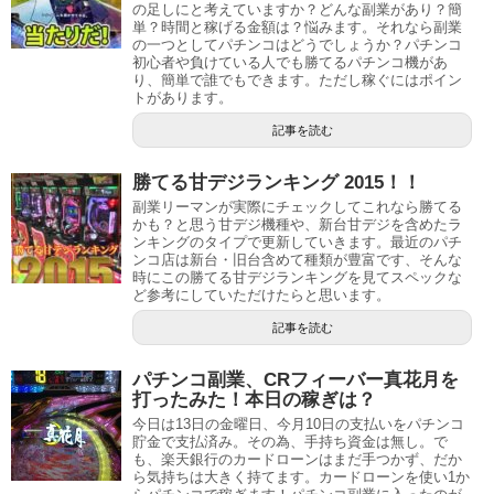
の足しにと考えていますか？どんな副業があり？簡
単？時間と稼げる金額は？悩みます。それなら副業
の一つとしてパチンコはどうでしょうか？パチンコ
初心者や負けている人でも勝てるパチンコ機があ
り、簡単で誰でもできます。ただし稼ぐにはポイン
トがあります。
記事を読む
勝てる甘デジランキング 2015！！
副業リーマンが実際にチェックしてこれなら勝てる
かも？と思う甘デジ機種や、新台甘デジを含めたラ
ンキングのタイプで更新していきます。最近のパチ
ンコ店は新台・旧台含めて種類が豊富です、そんな
時にこの勝てる甘デジランキングを見てスペックな
ど参考にしていただけたらと思います。
記事を読む
パチンコ副業、CRフィーバー真花月を
打ったみた！本日の稼ぎは？
今日は13日の金曜日、今月10日の支払いをパチンコ
貯金で支払済み。その為、手持ち資金は無し。で
も、楽天銀行のカードローンはまだ手つかず、だか
ら気持ちは大きく持てます。カードローンを使い1か