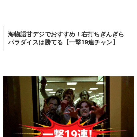
海物語甘デジでおすすめ！右打ちぎんぎら
パラダイスは勝てる【一撃19連チャン】