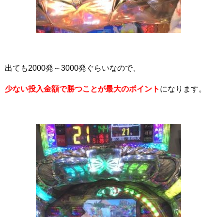
出ても2000発～3000発ぐらいなので、
少ない投入金額で勝つことが最大のポイント
になります。