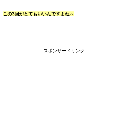
この3回がとてもいいんですよね～
スポンサードリンク