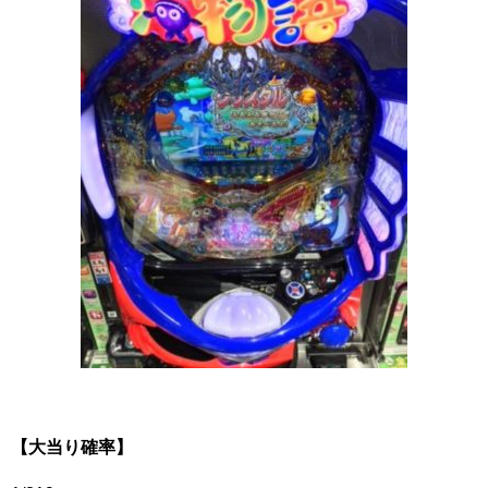
【大当り確率】