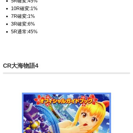
5R確変:45%
10R確変:1%
7R確変:1%
3R確変:6%
5R通常:45%
CR大海物語4