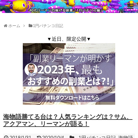
ホーム
1円パチンコ日記
▼近日、限定公開▼
海物語勝てる台は？人気ランキングは？サム、
アクアマン、リーマンが語る！
2018/1/31
2020/10/4
1円パチンコ日記
,
海物語