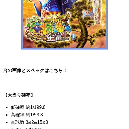
台の画像とスペックはこちら！
【大当り確率】
低確率:約1/199.8
高確率:約1/53.8
賞球数:3&2&15&3