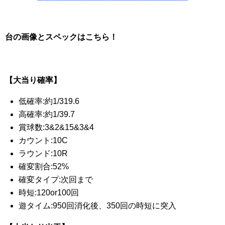
台の画像とスペックはこちら！
【大当り確率】
低確率:約1/319.6
高確率:約1/39.7
賞球数:3&2&15&3&4
カウント:10C
ラウンド:10R
確変割合:52%
確変タイプ:次回まで
時短:120or100回
遊タイム:950回消化後、350回の時短に突入