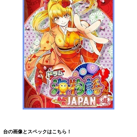
台の画像とスペックはこちら！