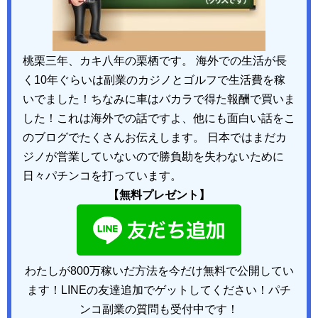
桃栗三年、カキ八年の栗栖です。 海外での生活が長
く10年ぐらいは副業のカジノとゴルフで生活費を稼
いでました！ちなみに車はバカラで得た報酬で買いま
した！これは海外での話ですよ、他にも面白い話をこ
のブログでたくさんお伝えします。 日本ではまだカ
ジノが営業していないので勝負勘を失わないために
日々パチンコを打っています。
【無料プレゼント】
わたしが800万稼いだ方法を今だけ無料で公開してい
ます！LINEの友達追加でゲットしてください！パチ
ンコ副業の質問も受付中です！