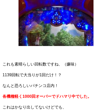
これも素晴らしい回転数ですね、（嫌味）
1139回転で大当りが1回だけ！？
なんと恐ろしいパチンコ店内！
各機種軽く1000回オーバーでドハマリ中でした。
これはかなり出してないけどでも、