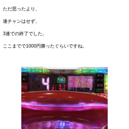
ただ思ったより、
連チャンはせず、
3連での終了でした。
ここまでで1000円勝ったぐらいですね。