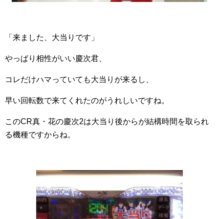
「来ました、大当りです」
やっぱり相性がいい慶次君、
コレだけハマっていても大当りが来るし、
早い回転数で来てくれたのがうれしいですね。
このCR真・花の慶次2は大当り後からが結構時間を取られ
る機種ですからね。