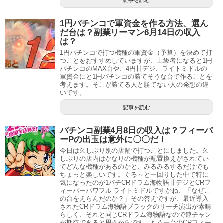
1円パチンコで軍資金を作る方法、選ん
だ台は？副業リーマン6月14日の収入
は？
1円パチンコで打つ機種の軍資金（予算）を決めて打
つことをおすすめしていますが、上級者になると1円
パチンコのMAX台や、4円甘デジ、ライトミドルの
軍資金にと1円パチンコの勝てそうな台で作ることを
考えます。そこが勝てる人と勝てない人の発想の違
いです。
記事を読む
パチンコ副業4月8日の収入は？フィーバ
ーPの出玉は意外に〇〇だ！
今日は久しぶり別の店舗で打つことにしました。久
しぶりの店内はかなりの機種が配置換えがされてい
てどんな機種があるのかと、みるみるするだけでも
ちょっと楽しいです。ぐる～と一回りした中で特に
気になったのが1パチCRドラム海物語甘デジとCRフ
ィーバーパワフル ライトミドルですかね、「なぜこ
の台をえらんだのか？」その答えですが、最近導入
されたCRドラム海物語ブラックのリーチ演出が素晴
らしく、それと同じCRドラム海物語なので連チャン
が期待できると思うからです。もう一台のCRフィー