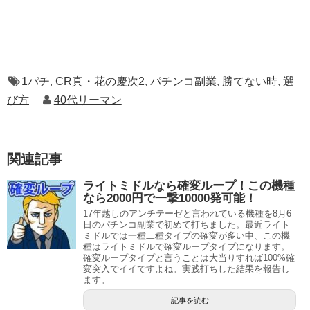
1パチ
,
CR真・花の慶次2
,
パチンコ副業
,
勝てない時
,
選
び方
40代リーマン
関連記事
ライトミドルなら確変ループ！この機種
なら2000円で一撃10000発可能！
17年越しのアンチテーゼと言われている機種を8月6
日のパチンコ副業で初めて打ちました。最近ライト
ミドルでは一種二種タイプの確変が多い中、この機
種はライトミドルで確変ループタイプになります。
確変ループタイプと言うことは大当りすれば100%確
変突入でイイですよね。実践打ちした結果を報告し
ます。
記事を読む