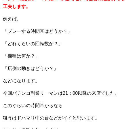
工夫します。
例えば、
「プレーする時間帯はどうか？」
「どれくらいの回転数か？」
「機種は何か？」
「店側の動きはどうか？」
などになります。
今回パチンコ副業リーマンは21：00以降の来店でした。
このぐらいの時間帯からなら
狙うはドハマリ中の台などがイイと思います。