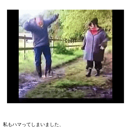
私もハマってしまいました、