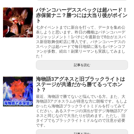
パチンコハーデススペックは超ハード！
赤保留ナニ？勝つには大当り後がポイン
ト
七夕イベントまでに新台を打って、データを集め公
表しようと思います。昨日の機種はパチンコハーデ
スジャッジメント！1パチに今週新台で8台がエスパ
ス新宿歌舞伎町店に導入です。パチンコハーデスの
スペックは超ハードで毎日地獄に落ちるパチンコフ
ァンが多数、続出！副業リーマンも実践してみまし
た！
記事を読む
海物語3アグネスと旧ブラックライトは
ステージが共通だから勝てるってホン
ト？
最近、海物語で勝てないと悩んでいる方。また、大
海物語3アグネスラムが得意な方に朗報です。もしよ
かったら海物語ブラックライトミドルを打ってみて
ください。あるステージの演出が甘デジ海物語3アグ
ネスと同じなので大当たりが読めます。ただし、旧
タイプでもブラックライトミドルなので注意が必要
です。
記事を読む