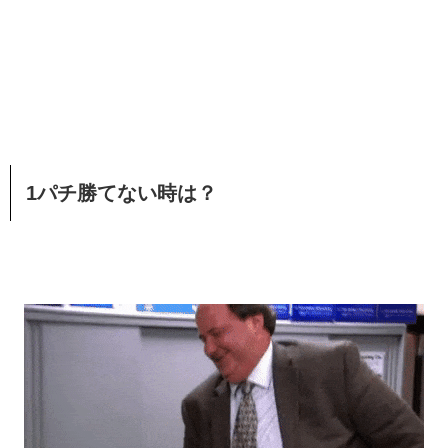
1パチ勝てない時は？