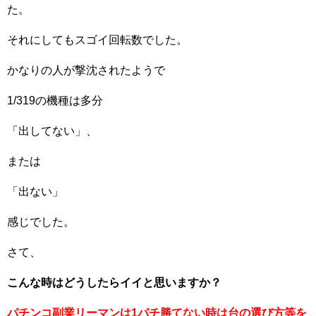
た。
それにしてもスゴイ回転数でした。
かなりの人が撃沈されたようで
1/319の機種は多分
「出してない」、
または
「出ない」
感じでした。
さて、
こんな時はどうしたらイイと思いますか？
パチンコ副業リーマンは1パチ勝てない時は台の選び方等を