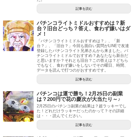
記事を読む
パチンコライトミドルおすすめは？新
台？旧台どっち？答え、食わず嫌いはダ
メ！
「パチンコライトミドルおすすめは？」、「新
台？」、「旧台？」今回も面白い質問がLINEで友達
登録したパチンコライト兄弟さんから来ました。パ
チンコライトミドルでおすすめ？あなたなら新台だ
と思いますか？それとも旧台？この答えは？どちら
でもなく、食わず嫌いをしないでその曜日、時間、
データを読んで打つのがおすすめです。
記事を読む
パチンコは運で勝ち！2月25日の副業
は？200円で花の慶次が大当たり～♪
2月25日のパチンコ副業の結果は？超ラッキーでし
た！どれだけラッキーだったのかって？その詳細
は・・・読んでください。
記事を読む