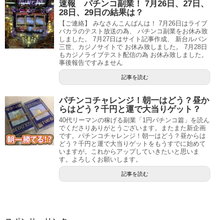
速報 パチンコ副業！ 7月26日、27日、
28日、29日の結果は？
【ご連絡】 みなさんこんばんは！ 7月26日はライブ
バカラのテスト放送の為、 パチンコ副業をお休み致
しました。 7月27日はサイト記事作成、 新台ルパン
三世、カジノサイトで お休み致しました。 7月28日
もカジノライブテスト配信の為 お休み致しました。
事後報告ですみません
記事を読む
パチンコチャレンジ！朝一はどう？昼か
らはどう？千円と運で大当りゲット？
40代リーマンの稼げる副業「1円パチンコ篇」を読ん
でくださりありがとうございます。またまた新企画
です。パチンコチャレンジ！朝一はどう？昼からは
どう？千円と運で大当りゲットをもうすでに始めて
いますが。これからアップしていきたいと思いま
す。よろしくお願いします。
記事を読む