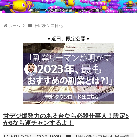
ホーム
1円パチンコ日記
▼近日、限定公開▼
甘デジ爆発力のある台なら必殺仕事人！設定5
か6なら連チャンするよ！
2019/3/10
2019/8/9
1円パチンコ日記
,
出玉情