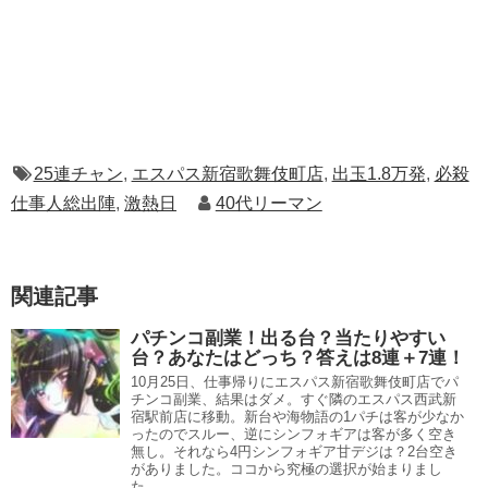
25連チャン
,
エスパス新宿歌舞伎町店
,
出玉1.8万発
,
必殺
仕事人総出陣
,
激熱日
40代リーマン
関連記事
パチンコ副業！出る台？当たりやすい
台？あなたはどっち？答えは8連＋7連！
10月25日、仕事帰りにエスパス新宿歌舞伎町店でパ
チンコ副業、結果はダメ。すぐ隣のエスパス西武新
宿駅前店に移動。新台や海物語の1パチは客が少なか
ったのでスルー、逆にシンフォギアは客が多く空き
無し。それなら4円シンフォギア甘デジは？2台空き
がありました。ココから究極の選択が始まりまし
た。