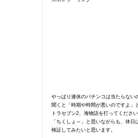
やっぱり連休のパチンコは当たらない
聞くと「時期や時間が悪いのですよ」
トラセブン2、海物語を打ってくださ
「ちくしょ～」と思いながらも、休日
検証してみたいと思います。