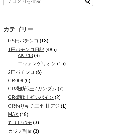
カテゴリー
0.5円パチンコ
(18)
1円パチンコ日記
(485)
AKB48
(9)
エヴァンゲリオン
(15)
2円パチンコ
(6)
CR009
(6)
CR機動戦士Zガンダム
(7)
CR聖戦士ダンバイン
(2)
CR釣りキチ三平 甘デジ
(1)
MAX
(48)
ちょいパチ
(3)
カジノ副業
(3)