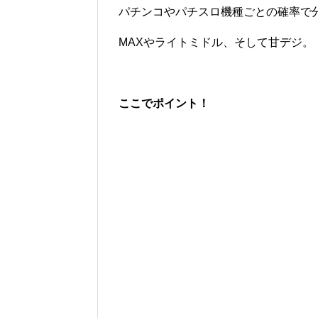
パチンコやパチスロ機種ごとの確率で
MAXやライトミドル、そして甘デジ。
ここでポイント！