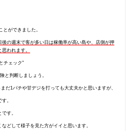
ぐことができました。
日後の週末で客が多い日は稼働率が高い島や、店側が押
と思われます。
とチェック”
危険と判断しましょう。
らまだ1パチや甘デジを打っても大丈夫かと思いますが、
です。
とです。
くなどして様子を見た方がイイと思います。