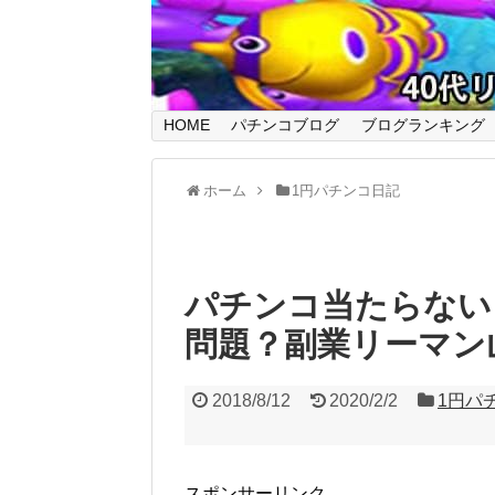
HOME
パチンコブログ
ブログランキング
ホーム
1円パチンコ日記
パチンコ当たらない
問題？副業リーマン
2018/8/12
2020/2/2
1円パ
スポンサーリンク