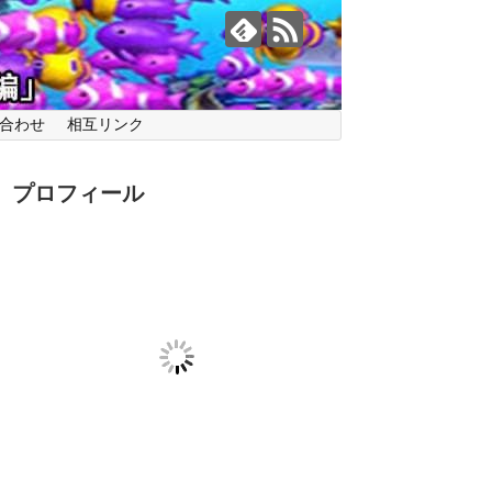
合わせ
相互リンク
プロフィール