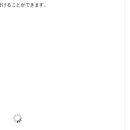
分けることができます。