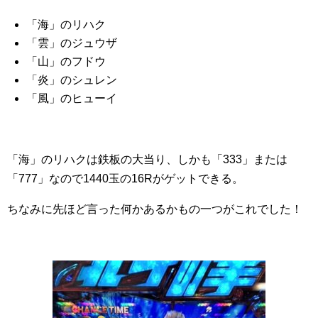
「海」のリハク
「雲」のジュウザ
「山」のフドウ
「炎」のシュレン
「風」のヒューイ
「海」のリハクは鉄板の大当り、しかも「333」または
「777」なので1440玉の16Rがゲットできる。
ちなみに先ほど言った何かあるかもの一つがこれでした！