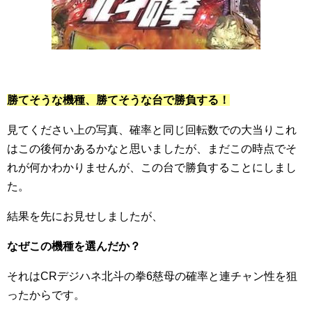
勝てそうな機種、勝てそうな台で勝負する！
見てください上の写真、確率と同じ回転数での大当りこれ
はこの後何かあるかなと思いましたが、まだこの時点でそ
れが何かわかりませんが、この台で勝負することにしまし
た。
結果を先にお見せしましたが、
なぜこの機種を選んだか？
それはCRデジハネ北斗の拳6慈母の確率と連チャン性を狙
ったからです。