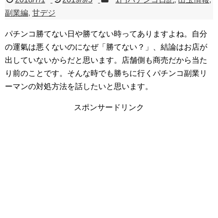
副業編
,
甘デジ
パチンコ勝てない日や勝てない時ってありますよね。自分
の運氣は悪くないのになぜ「勝てない？」、結論はお店が
出していないからだと思います。店舗側も商売だから当た
り前のことです。そんな時でも勝ちに行くパチンコ副業リ
ーマンの対処方法を話したいと思います。
スポンサードリンク