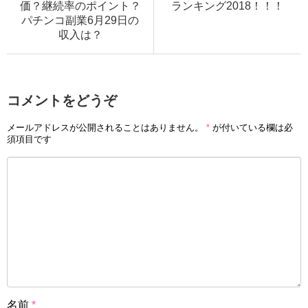
価？継続率のポイント？
ランキング2018！！！
パチンコ副業6月29日の
収入は？
コメントをどうぞ
メールアドレスが公開されることはありません。
*
が付いている欄は必
須項目です
名前
*