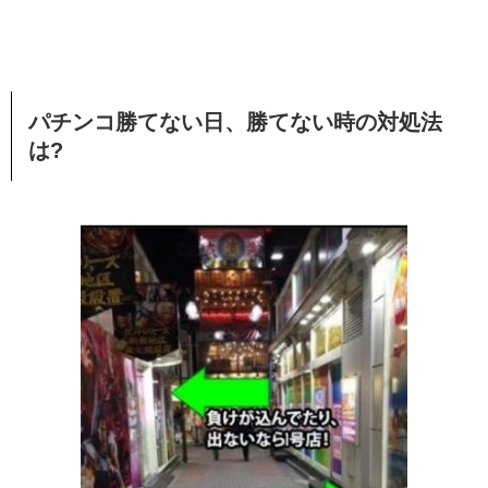
パチンコ勝てない日、勝てない時の対処法
は?