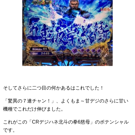
そしてさらに二つ目の何かあるはこれでした！
「驚異の７連チャン！」、よくもま～甘デジのさらに甘い
機種でこれだけ伸びました。
これがこの「CRデジハネ北斗の拳6慈母」のポテンシャル
です。