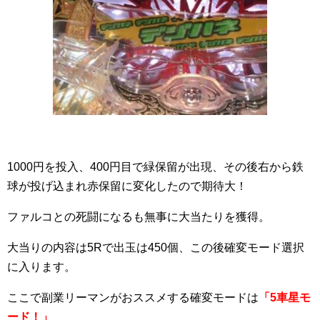
1000円を投入、400円目で緑保留が出現、その後右から鉄
球が投げ込まれ赤保留に変化したので期待大！
ファルコとの死闘になるも無事に大当たりを獲得。
大当りの内容は5Rで出玉は450個、この後確変モード選択
に入ります。
ここで副業リーマンがおススメする確変モードは
「5車星モ
ード！」