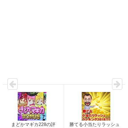
まどかマギカ228の評
勝てる小当たりラッシュ