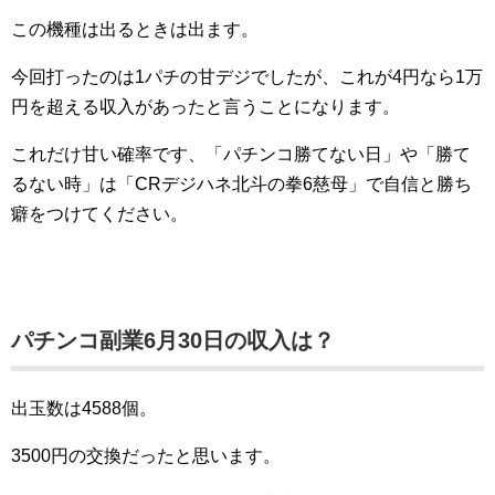
この機種は出るときは出ます。
今回打ったのは1パチの甘デジでしたが、これが4円なら1万
円を超える収入があったと言うことになります。
これだけ甘い確率です、「パチンコ勝てない日」や「勝て
るない時」は「CRデジハネ北斗の拳6慈母」で自信と勝ち
癖をつけてください。
パチンコ副業6月30日の収入は？
出玉数は4588個。
3500円の交換だったと思います。