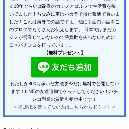
く10年ぐらいは副業のカジノとゴルフで生活費を稼
いでました！ちなみに車はバカラで得た報酬で買いま
した！これは海外での話ですよ、他にも面白い話をこ
のブログでたくさんお伝えします。 日本ではまだカ
ジノが営業していないので勝負勘を失わないために
日々パチンコを打っています。
【無料プレゼント】
わたしが800万稼いだ方法を今だけ無料で公開してい
ます！LINEの友達追加でゲットしてください！パチ
ンコ副業の質問も受付中です！
＞※LINEを使ってない人はこちらからドウゾ！＜