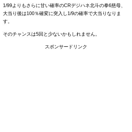
1/99よりもさらに甘い確率のCRデジハネ北斗の拳6慈母、
大当り後は100％確変に突入し1/9の確率で大当りなりま
す。
そのチャンスは5回と少ないかもしれません。
スポンサードリンク