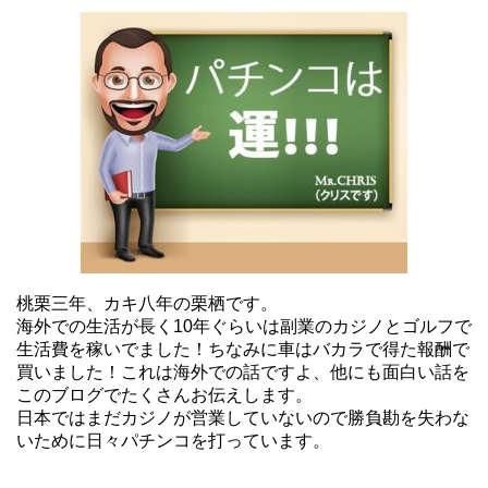
桃栗三年、カキ八年の栗栖です。
海外での生活が長く10年ぐらいは副業のカジノとゴルフで
生活費を稼いでました！ちなみに車はバカラで得た報酬で
買いました！これは海外での話ですよ、他にも面白い話を
このブログでたくさんお伝えします。
日本ではまだカジノが営業していないので勝負勘を失わな
いために日々パチンコを打っています。