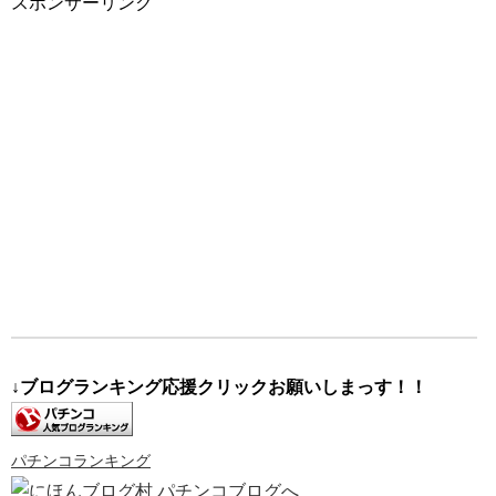
スポンサーリンク
↓ブログランキング応援クリックお願いしまっす！！
パチンコランキング