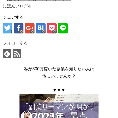
にほんブログ村
シェアする
フォローする
私が800万稼いだ副業を知りたい人は
他にいませんか？
▼▼▼