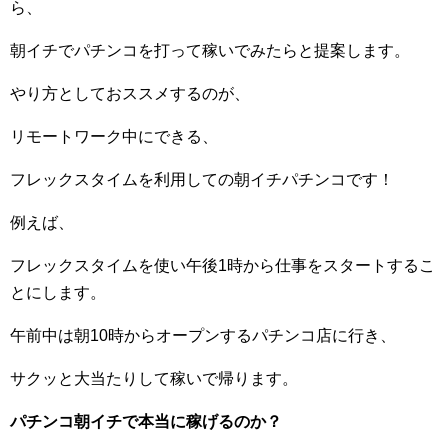
ら、
朝イチでパチンコを打って稼いでみたらと提案します。
やり方としておススメするのが、
リモートワーク中にできる、
フレックスタイムを利用しての朝イチパチンコです！
例えば、
フレックスタイムを使い午後1時から仕事をスタートするこ
とにします。
午前中は朝10時からオープンするパチンコ店に行き、
サクッと大当たりして稼いで帰ります。
パチンコ朝イチで本当に稼げるのか？