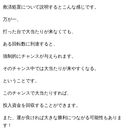
救済処置について説明するとこんな感じです。
万が一、
打った台で大当たりが来なくても、
ある回転数に到達すると、
強制的にチャンスが与えられます。
そのチャンス中では大当たりが来やすくなる。
ということです。
このチャンスで大当たりすれば、
投入資金を回収することができます。
また、運が良ければ大きな勝利につながる可能性もありま
す！