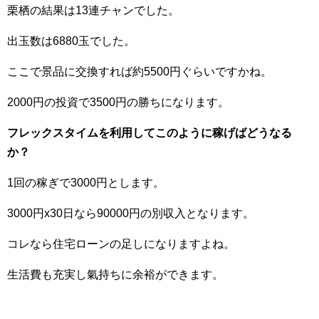
栗栖の結果は13連チャンでした。
出玉数は6880玉でした。
ここで景品に交換すれば約5500円ぐらいですかね。
2000円の投資で3500円の勝ちになります。
フレックスタイムを利用してこのように稼げばどうなる
か？
1回の稼ぎで3000円とします。
3000円x30日なら90000円の別収入となります。
コレなら住宅ローンの足しになりますよね。
生活費も充実し氣持ちに余裕ができます。