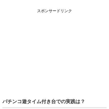
スポンサードリンク
パチンコ遊タイム付き台での実践は？