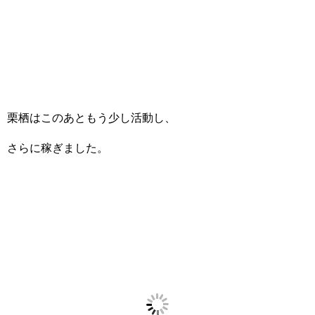
栗栖はこのあともう少し活動し、
さらに稼ぎました。