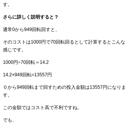
す。
さらに詳しく説明すると？
通常0から949回転回すと、
そのコストは1000円で70回転回るとして計算するとこんな
感じです。
1000円÷70回転＝14.2
14.2×949回転=13557円
０から949回転まで回すための投入金額は13557円になりま
す。
この金額ではコスト高で不利ですね。
でも、