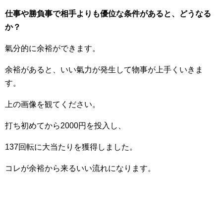
仕事や勝負事で相手よりも優位な条件があると、どうなる
か？
氣分的に余裕ができます。
余裕があると、いい氣力が発生して物事が上手くいきま
す。
上の画像を観てください。
打ち初めてから2000円を投入し、
137回転に大当たりを獲得しました。
コレが余裕から来るいい流れになります。