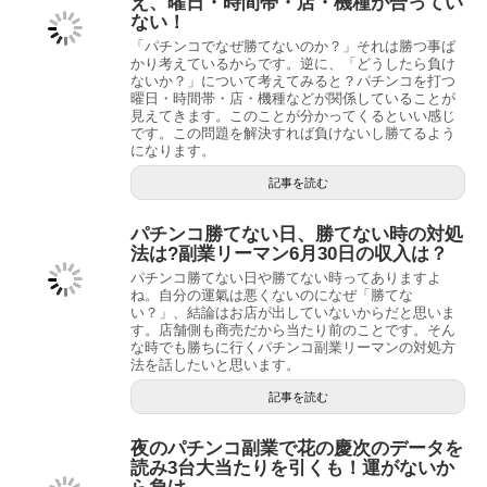
え、曜日・時間帯・店・機種が合ってい
ない！
「パチンコでなぜ勝てないのか？」それは勝つ事ば
かり考えているからです。逆に、「どうしたら負け
ないか？」について考えてみると？パチンコを打つ
曜日・時間帯・店・機種などが関係していることが
見えてきます。このことが分かってくるといい感じ
です。この問題を解決すれば負けないし勝てるよう
になります。
記事を読む
パチンコ勝てない日、勝てない時の対処
法は?副業リーマン6月30日の収入は？
パチンコ勝てない日や勝てない時ってありますよ
ね。自分の運氣は悪くないのになぜ「勝てな
い？」、結論はお店が出していないからだと思いま
す。店舗側も商売だから当たり前のことです。そん
な時でも勝ちに行くパチンコ副業リーマンの対処方
法を話したいと思います。
記事を読む
夜のパチンコ副業で花の慶次のデータを
読み3台大当たりを引くも！運がないか