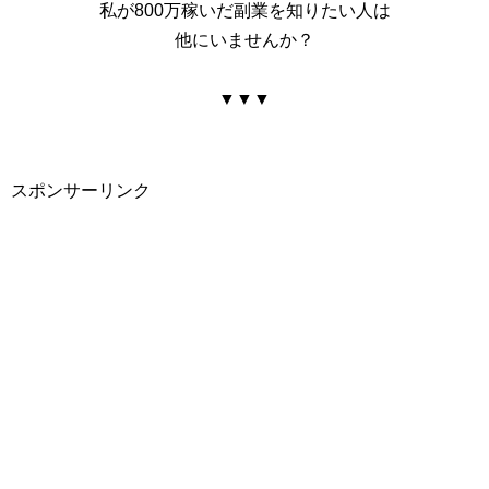
私が800万稼いだ副業を知りたい人は
他にいませんか？
▼▼▼
スポンサーリンク