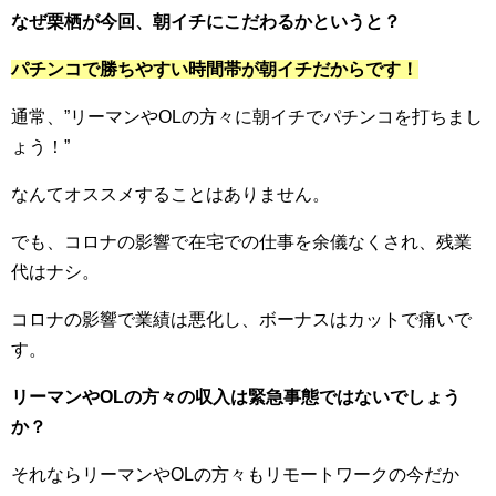
なぜ栗栖が今回、朝イチにこだわるかというと？
パチンコで勝ちやすい時間帯が朝イチだからです！
通常、”リーマンやOLの方々に朝イチでパチンコを打ちまし
ょう！”
なんてオススメすることはありません。
でも、コロナの影響で在宅での仕事を余儀なくされ、残業
代はナシ。
コロナの影響で業績は悪化し、ボーナスはカットで痛いで
す。
リーマンやOLの方々の収入は緊急事態ではないでしょう
か？
それならリーマンやOLの方々もリモートワークの今だか