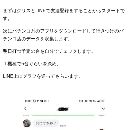
まずはクリスとLINEで友達登録をすることからスタートで
す。
次にパチンコ系のアプリをダウンロードして行きつけのパ
チンコ店のデータを収集します。
明日打つ予定の台を自分でチェックします。
１機種で5台ぐらいを決め、
LINE上にグラフを送ってもらいます。