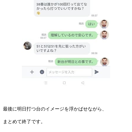
最後に明日打つ台のイメージを浮かばせながら、
まとめて終了です。