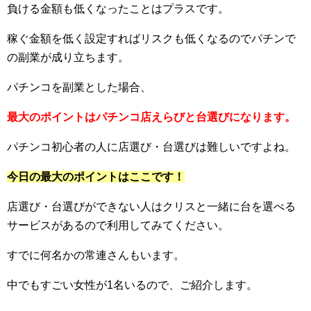
負ける金額も低くなったことはプラスです。
稼ぐ金額を低く設定すればリスクも低くなるのでパチンで
の副業が成り立ちます。
パチンコを副業とした場合、
最大のポイントはパチンコ店えらびと台選びになります。
パチンコ初心者の人に店選び・台選びは難しいですよね。
今日の最大のポイントはここです！
店選び・台選びができない人はクリスと一緒に台を選べる
サービスがあるので利用してみてください。
すでに何名かの常連さんもいます。
中でもすごい女性が1名いるので、ご紹介します。