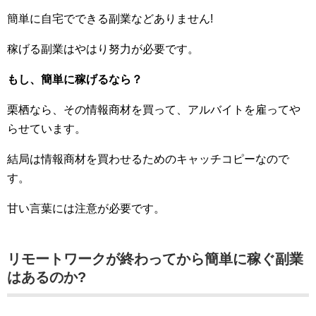
簡単に自宅でできる副業などありません!
稼げる副業はやはり努力が必要です。
もし、簡単に稼げるなら？
栗栖なら、その情報商材を買って、アルバイトを雇ってや
らせています。
結局は情報商材を買わせるためのキャッチコピーなので
す。
甘い言葉には注意が必要です。
リモートワークが終わってから簡単に稼ぐ副業
はあるのか?