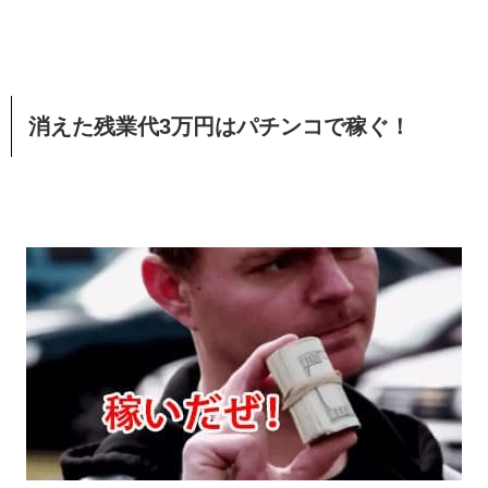
消えた残業代3万円はパチンコで稼ぐ！