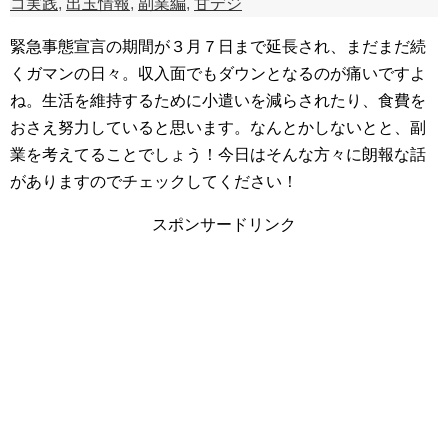
コ実践
,
出玉情報
,
副業編
,
甘デジ
緊急事態宣言の期間が３月７日まで延長され、まだまだ続
くガマンの日々。収入面でもダウンとなるのが痛いですよ
ね。生活を維持するために小遣いを減らされたり、食費を
おさえ努力していると思います。なんとかしないとと、副
業を考えてることでしょう！今日はそんな方々に朗報な話
がありますのでチェックしてください！
スポンサードリンク