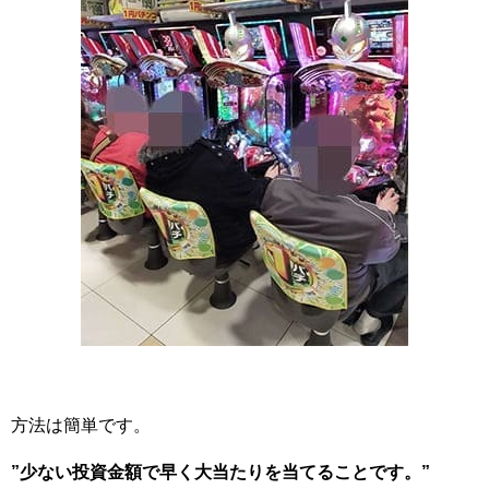
方法は簡単です。
”少ない投資金額で早く大当たりを当てることです。”