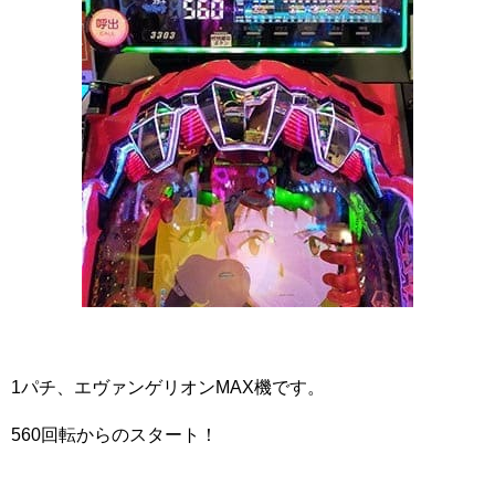
1パチ、エヴァンゲリオンMAX機です。
560回転からのスタート！