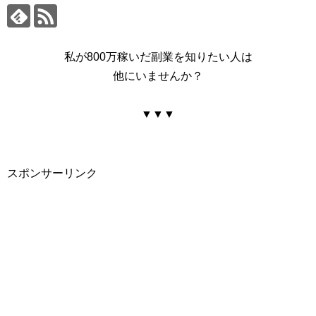
私が800万稼いだ副業を知りたい人は
他にいませんか？
▼▼▼
スポンサーリンク