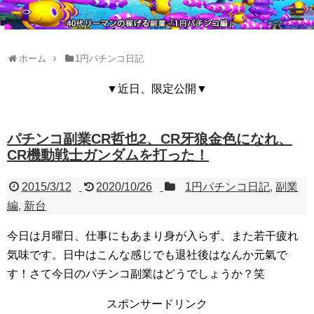
ホーム
1円パチンコ日記
▼近日、限定公開▼
パチンコ副業CR哲也2、CR牙狼金色になれ、
CR機動戦士ガンダムを打った！
2015/3/12
2020/10/26
1円パチンコ日記
,
副業
編
,
新台
今日は月曜日、仕事にもあまり身が入らず、また若干疲れ
気味です。日中はこんな感じでも退社後はなんか元氣で
す！さて今日のパチンコ副業はどうでしょうか？笑
スポンサードリンク