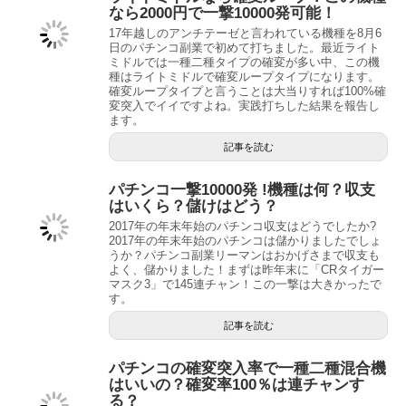
なら2000円で一撃10000発可能！
17年越しのアンチテーゼと言われている機種を8月6
日のパチンコ副業で初めて打ちました。最近ライト
ミドルでは一種二種タイプの確変が多い中、この機
種はライトミドルで確変ループタイプになります。
確変ループタイプと言うことは大当りすれば100%確
変突入でイイですよね。実践打ちした結果を報告し
ます。
記事を読む
パチンコ一撃10000発 !機種は何？収支
はいくら？儲けはどう？
2017年の年末年始のパチンコ収支はどうでしたか?
2017年の年末年始のパチンコは儲かりましたでしょ
うか？パチンコ副業リーマンはおかげさまで収支も
よく、儲かりました！まずは昨年末に「CRタイガー
マスク3」で145連チャン！この一撃は大きかったで
す。
記事を読む
パチンコの確変突入率で一種二種混合機
はいいの？確変率100％は連チャンす
る？