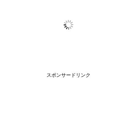
スポンサードリンク