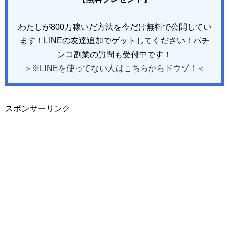
わたしが800万稼いだ方法を今だけ無料で公開してい
ます！LINEの友達追加でゲットしてください！パチ
ンコ副業の質問も受付中です！
＞※LINEを使ってない人はこちらからドウゾ！＜
スポンサーリンク