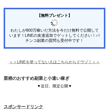
【無料プレゼント】
わたしが800万稼いだ方法を今だけ無料で公開して
います！LINEの友達追加でゲットしてください！パ
チンコ副業の質問も受付中です！
＞＞LINEを使ってない人はこちらからドウゾ！＜＜
栗栖のおすすめ副業と小遣い稼ぎ
▼近日、限定公開▼
スポンサードリンク