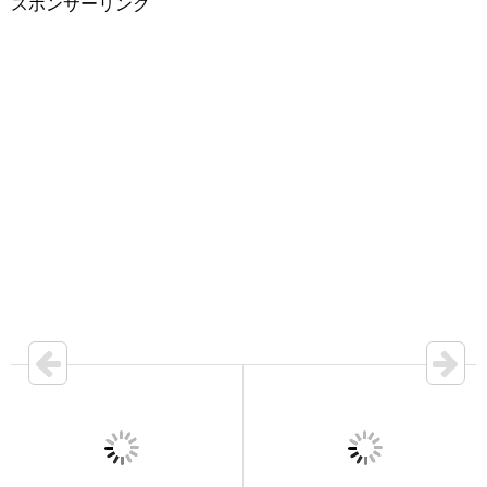
スポンサーリンク