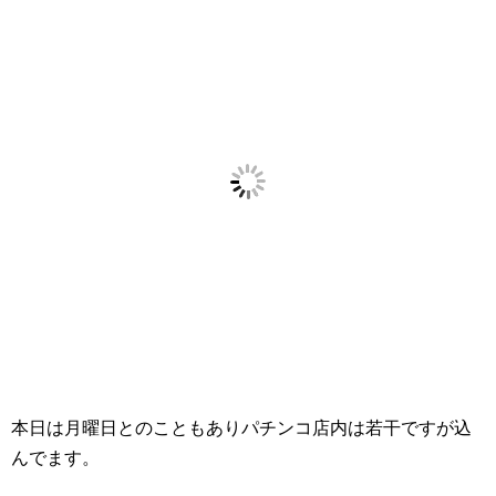
本日は月曜日とのこともありパチンコ店内は若干ですが込
んでます。