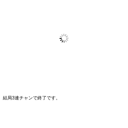
結局3連チャンで終了です。