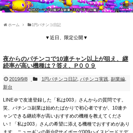
ホーム
1円パチンコ日記
▼近日、限定公開▼
夜からのパチンコで10連チャン以上が狙え、継
続率が高い機種は？答え、P００９
2019/9/8
1円パチンコ日記
,
パチンコ実践
,
副業編
,
新台
LINE＠で友達登録した「私は003」さんからの質問です。
笑、パチンコ副業は始めたばかりで初心者ですが、10連チ
ャンできる継続率が高いおすすめの機種を教えてくださ
い！「私は003」さんの希望に添える機種でおすすめがあり
ます。ニューギンの新台Pサイボーグ009ハイスピードエデ