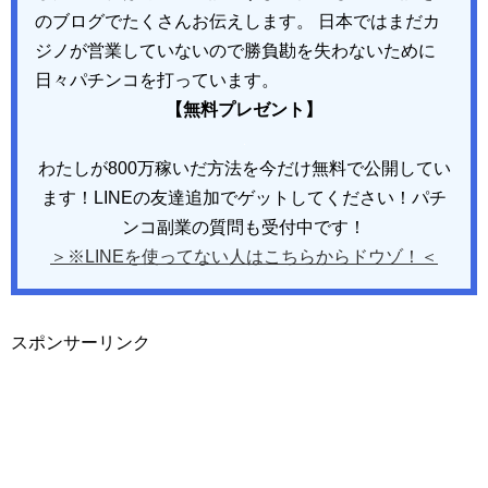
のブログでたくさんお伝えします。 日本ではまだカ
ジノが営業していないので勝負勘を失わないために
日々パチンコを打っています。
【無料プレゼント】
わたしが800万稼いだ方法を今だけ無料で公開してい
ます！LINEの友達追加でゲットしてください！パチ
ンコ副業の質問も受付中です！
＞※LINEを使ってない人はこちらからドウゾ！＜
スポンサーリンク