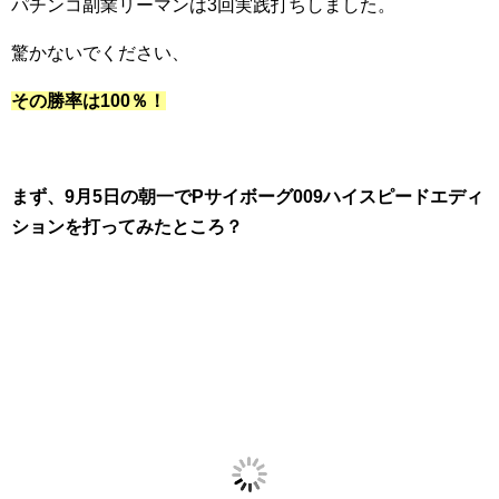
パチンコ副業リーマンは3回実践打ちしました。
驚かないでください、
その勝率は100％！
まず、9月5日の朝一でPサイボーグ009ハイスピードエディ
ションを打ってみたところ？