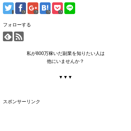
フォローする
私が800万稼いだ副業を知りたい人は
他にいませんか？
▼▼▼
スポンサーリンク