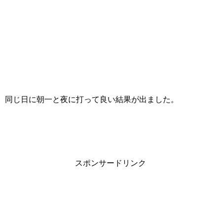
同じ日に朝一と夜に打って良い結果が出ました。
スポンサードリンク