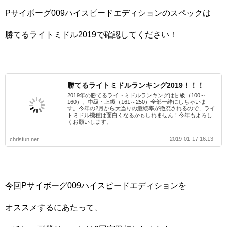
Pサイボーグ009ハイスピードエディションのスペックは
勝てるライトミドル2019で確認してください！
勝てるライトミドルランキング2019！！！
2019年の勝てるライトミドルランキングは甘級（100～
160）、中級・上級（161～250）全部一緒にしちゃいま
す。今年の2月から大当りの継続率が撤廃されるので、ライ
トミドル機種は面白くなるかもしれません！今年もよろし
くお願いします。
2019-01-17 16:13
chrisfun.net
今回Pサイボーグ009ハイスピードエディションを
オススメするにあたって、