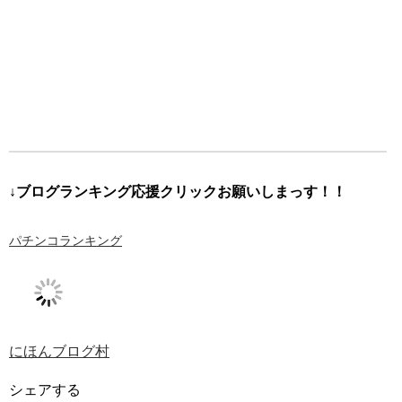
↓ブログランキング応援クリックお願いしまっす！！
パチンコランキング
にほんブログ村
シェアする