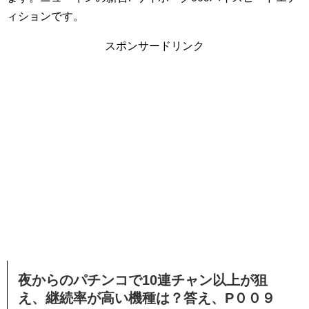
ィションです。
スポンサードリンク
夜からのパチンコで10連チャン以上が狙
え、継続率が高い機種は？答え、P００９