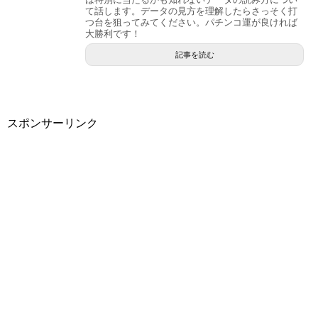
て話します。データの見方を理解したらさっそく打
つ台を狙ってみてください。パチンコ運が良ければ
大勝利です！
記事を読む
スポンサーリンク