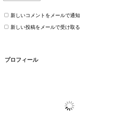
新しいコメントをメールで通知
新しい投稿をメールで受け取る
プロフィール