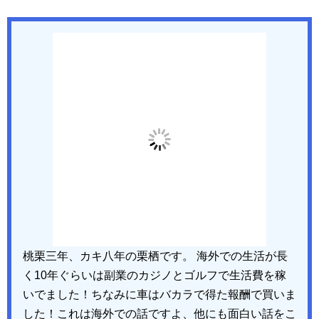
桃栗三年、カキ八年の栗栖です。 海外での生活が長
く10年ぐらいは副業のカジノとゴルフで生活費を稼
いでました！ちなみに車はバカラで得た報酬で買いま
した！これは海外での話ですよ、他にも面白い話をこ