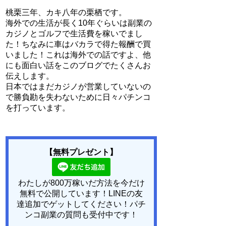
桃栗三年、カキ八年の栗栖です。
海外での生活が長く10年ぐらいは副業の
カジノとゴルフで生活費を稼いでまし
た！ちなみに車はバカラで得た報酬で買
いました！これは海外での話ですよ、他
にも面白い話をこのブログでたくさんお
伝えします。
日本ではまだカジノが営業していないの
で勝負勘を失わないために日々パチンコ
を打っています。
【無料プレゼント】
わたしが800万稼いだ方法を今だけ
無料で公開しています！LINEの友
達追加でゲットしてください！パチ
ンコ副業の質問も受付中です！