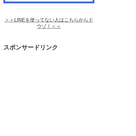
＞＞LINEを使ってない人はこちらからド
ウゾ！＜＜
スポンサードリンク