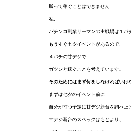
勝って稼ぐことはできません！
私、
パチンコ副業リーマンの主戦場は１パ
もうすぐ七夕イベントがあるので、
４パチの甘デジで
ガツンと稼ぐことを考えています。
そのためにはまず何をしなければいけ
まずは七夕のイベント前に
自分が打つ予定に甘デジ新台を調べ上
甘デジ新台のスペックはもとより、