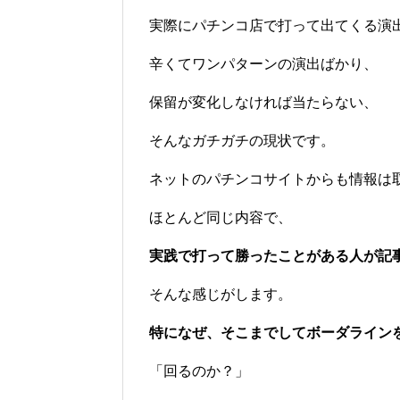
実際にパチンコ店で打って出てくる演
辛くてワンパターンの演出ばかり、
保留が変化しなければ当たらない、
そんなガチガチの現状です。
ネットのパチンコサイトからも情報は
ほとんど同じ内容で、
実践で打って勝ったことがある人が記
そんな感じがします。
特になぜ、そこまでしてボーダライン
「回るのか？」