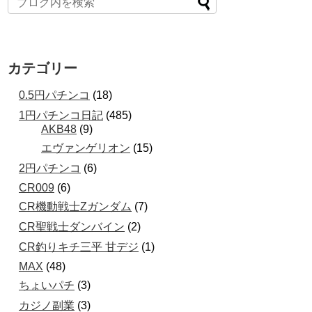
カテゴリー
0.5円パチンコ
(18)
1円パチンコ日記
(485)
AKB48
(9)
エヴァンゲリオン
(15)
2円パチンコ
(6)
CR009
(6)
CR機動戦士Zガンダム
(7)
CR聖戦士ダンバイン
(2)
CR釣りキチ三平 甘デジ
(1)
MAX
(48)
ちょいパチ
(3)
カジノ副業
(3)