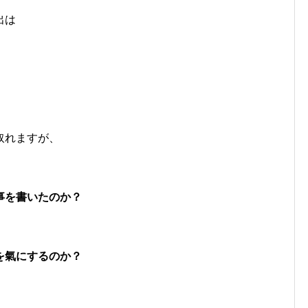
出は
取れますが、
事を書いたのか？
を氣にするのか？