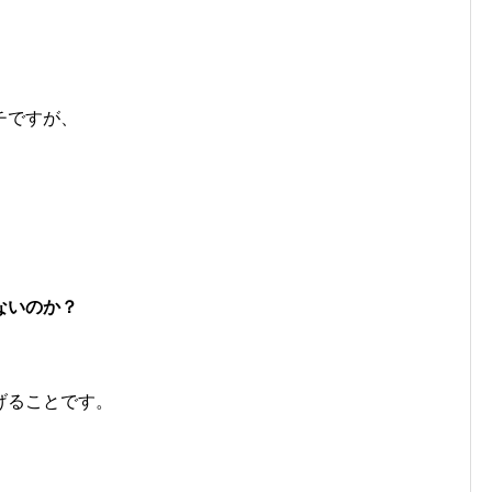
チですが、
ないのか？
げることです。