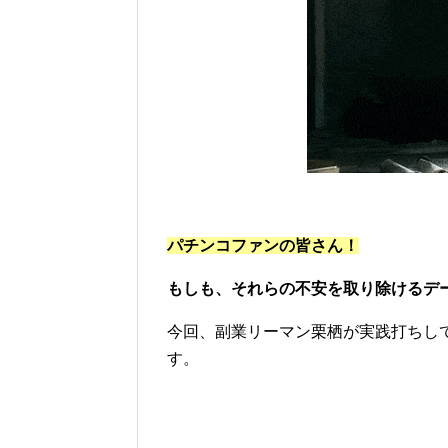
パチンコファンの皆さん！
もしも、それらの不安を取り除けるデ
今回、副業リーマン栗栖が実践打ちし
す。