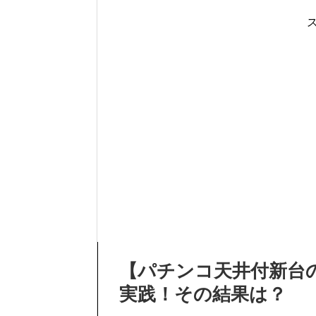
【パチンコ天井付新台
実践！その結果は？