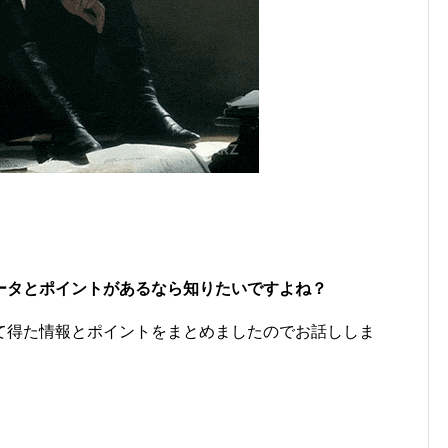
ータとポイントがあるなら知りたいですよね？
て得た情報とポイントをまとめましたのでお話ししま