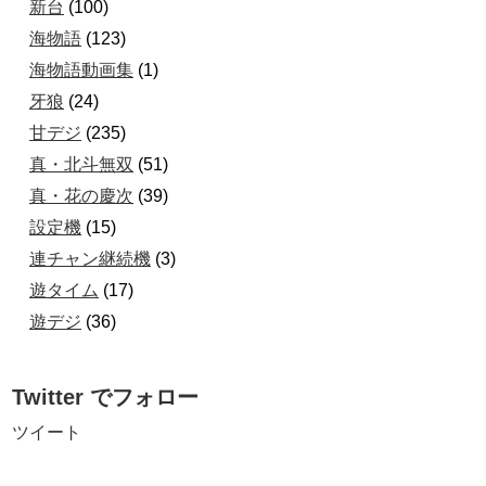
新台
(100)
海物語
(123)
海物語動画集
(1)
牙狼
(24)
甘デジ
(235)
真・北斗無双
(51)
真・花の慶次
(39)
設定機
(15)
連チャン継続機
(3)
遊タイム
(17)
遊デジ
(36)
Twitter でフォロー
ツイート