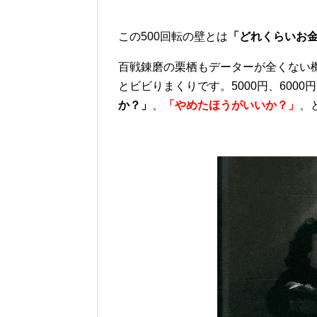
この500回転の壁とは
「どれくらいお
百戦錬磨の栗栖もデーターが全くない
とビビりまくりです。5000円、6000
か？」
、
「やめたほうがいいか？」
、