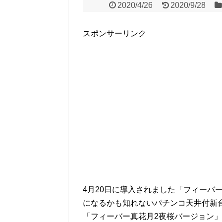
2020/4/26
2020/9/28
スポンサーリンク
4月20日に導入されました「フィーバ
になるかも知れないパチンコ天井付新
「フィーバー真花月2夜桜バージョン