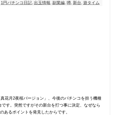
1円パチンコ日記
,
出玉情報
,
副業編
,
噂
,
新台
,
遊タイム
ー真花月2夜桜バージョン」、今後のパチンコを担う機種
台です。突然ですがその新台を打つ事に決定、なぜなら
」のあるポイントを発見したからです。