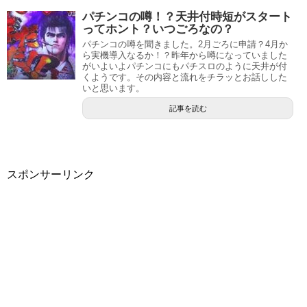
パチンコの噂！？天井付時短がスタート
ってホント？いつごろなの？
パチンコの噂を聞きました。2月ごろに申請？4月か
ら実機導入なるか！？昨年から噂になっていました
がいよいよパチンコにもパチスロのように天井が付
くようです。その内容と流れをチラッとお話しした
いと思います。
記事を読む
スポンサーリンク