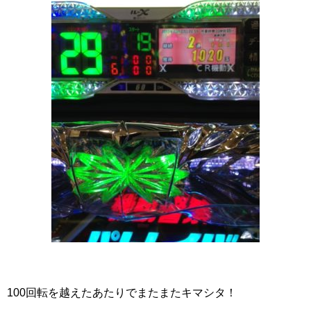
100回転を越えたあたりでまたまたキマシタ！