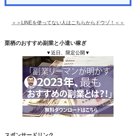
＞＞LINEを使ってない人はこちらからドウゾ！＜＜
栗栖のおすすめ副業と小遣い稼ぎ
▼近日、限定公開▼
スポンサードリンク