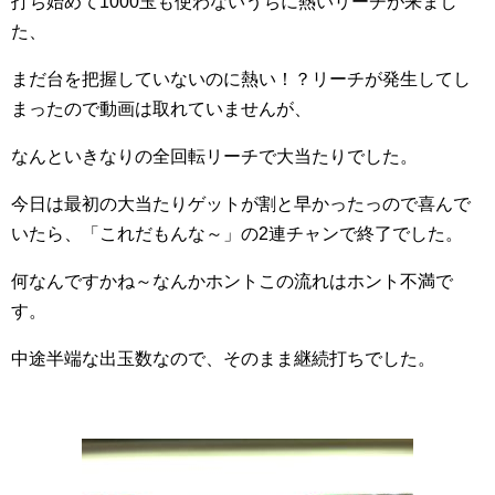
打ち始めて1000玉も使わないうちに熱いリーチが来まし
た、
まだ台を把握していないのに熱い！？リーチが発生してし
まったので動画は取れていませんが、
なんといきなりの全回転リーチで大当たりでした。
今日は最初の大当たりゲットが割と早かったっので喜んで
いたら、「これだもんな～」の2連チャンで終了でした。
何なんですかね～なんかホントこの流れはホント不満で
す。
中途半端な出玉数なので、そのまま継続打ちでした。