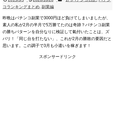
コランキングまとめ
,
副業編
昨晩はパチンコ副業で3000円ほど負けてしまいましたが、
素人の私が2月の半月で5万勝てたのは奇跡？パチンコ副業
の勝ちパターンを自分なりに検証して氣付いたことは、ズ
バリ！「同じ台を打たない」、これが2月の勝敗の要因だと
思います。この調子で3月も小遣いを稼ぎます！
スポンサードリンク