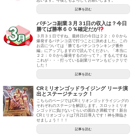
思います。今後ともよろしくお願いします。
記事を読む
パチンコ副業３月３1日の収入は？今日
勝てば勝率６０％確定だが
３月３１日ですね、最終日の今日は２２：００から
爆発するパチンコ店で打つことに決めました。この
お店については「勝てるパチンコランキング番外
編」にアップしますので読んでください。「本当に
２２：００から爆発するのかって？」するんですね
これが・・・打っている副業リーマンもビックリで
した！
記事を読む
CRミリオンゴッドライジング リーチ演
出とステージチェック！
こちらのページではCRミリオンゴッドライジングの
それぞれのステージを解説します。スロットミリオ
ンゴッドに負けないぐらいの面白さ満載です！新台
CRミリオンゴッドは7月21日導入です！神を降臨さ
せましょう！！！
記事を読む