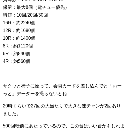
保留：最大8個（電チュー優先）
時短：10回/20回/30回
16R：約2240個
12R：約1680個
10R：約1400個
8R：約1120個
6R：約840個
4R：約560個
サクッと椅子に座って、会員カードを差し込んでと「おー
っと」データーを撮らないとね、
20時ぐらいで27回の大当たりで大きな連チャンが2回あり
ました。
500回転前にあたっているので、この台はいい台かもしれま