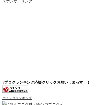
スポンサーリンク
↓ブログランキング応援クリックお願いしまっす！！
パチンコランキング