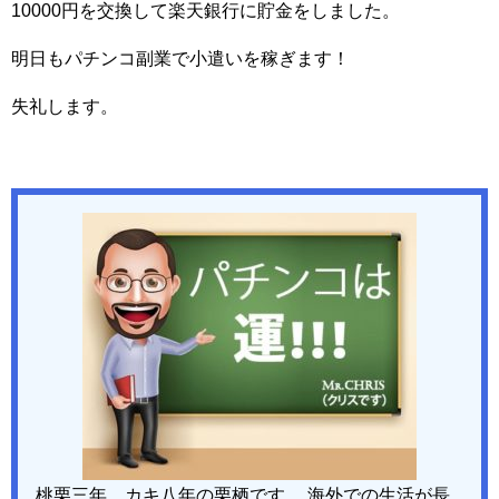
10000円を交換して楽天銀行に貯金をしました。
明日もパチンコ副業で小遣いを稼ぎます！
失礼します。
桃栗三年、カキ八年の栗栖です。 海外での生活が長