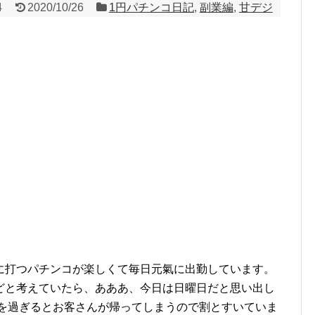
4
2020/10/26
1円パチンコ日記
,
副業編
,
甘デジ
に打つパチンコが楽しくて毎日元氣に出勤しています。
どと考えていたら、あああ、今日は日曜日だと思い出し
0を過ぎるとお客さんが帰ってしまうので割とすいていま