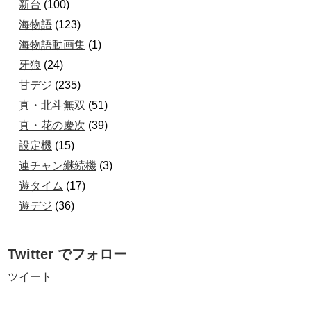
新台
(100)
海物語
(123)
海物語動画集
(1)
牙狼
(24)
甘デジ
(235)
真・北斗無双
(51)
真・花の慶次
(39)
設定機
(15)
連チャン継続機
(3)
遊タイム
(17)
遊デジ
(36)
Twitter でフォロー
ツイート