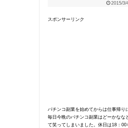
2015/3/
スポンサーリンク
パチンコ副業を始めてからは仕事帰り
毎日今晩のパチンコ副業はどーかなな
て笑ってしまいました。休日は18：0