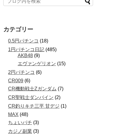
カテゴリー
0.5円パチンコ
(18)
1円パチンコ日記
(485)
AKB48
(9)
エヴァンゲリオン
(15)
2円パチンコ
(6)
CR009
(6)
CR機動戦士Zガンダム
(7)
CR聖戦士ダンバイン
(2)
CR釣りキチ三平 甘デジ
(1)
MAX
(48)
ちょいパチ
(3)
カジノ副業
(3)