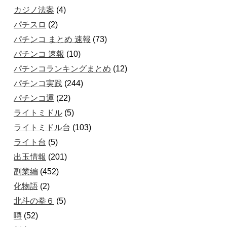
カジノ法案
(4)
パチスロ
(2)
パチンコ まとめ 速報
(73)
パチンコ 速報
(10)
パチンコランキングまとめ
(12)
パチンコ実践
(244)
パチンコ運
(22)
ライトミドル
(5)
ライトミドル台
(103)
ライト台
(5)
出玉情報
(201)
副業編
(452)
化物語
(2)
北斗の拳６
(5)
噂
(52)