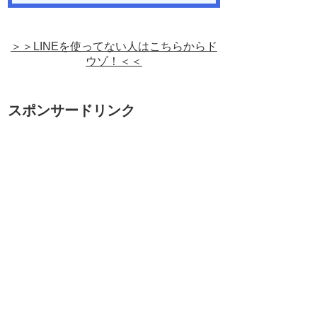
＞＞LINEを使ってない人はこちらからド
ウゾ！＜＜
スポンサードリンク