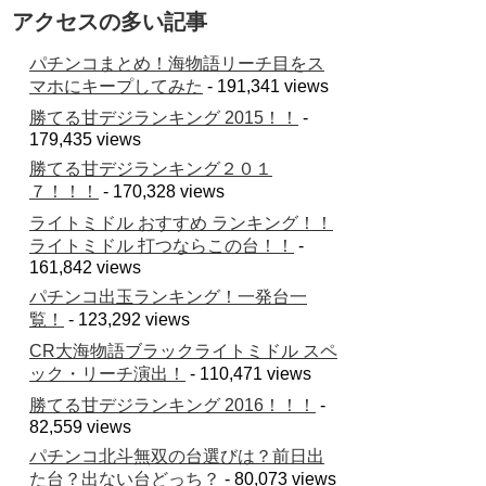
アクセスの多い記事
パチンコまとめ！海物語リーチ目をス
マホにキープしてみた
- 191,341 views
勝てる甘デジランキング 2015！！
-
179,435 views
勝てる甘デジランキング２０１
７！！！
- 170,328 views
ライトミドル おすすめ ランキング！！
ライトミドル 打つならこの台！！
-
161,842 views
パチンコ出玉ランキング！一発台一
覧！
- 123,292 views
CR大海物語ブラックライトミドル スペ
ック・リーチ演出！
- 110,471 views
勝てる甘デジランキング 2016！！！
-
82,559 views
パチンコ北斗無双の台選びは？前日出
た台？出ない台どっち？
- 80,073 views