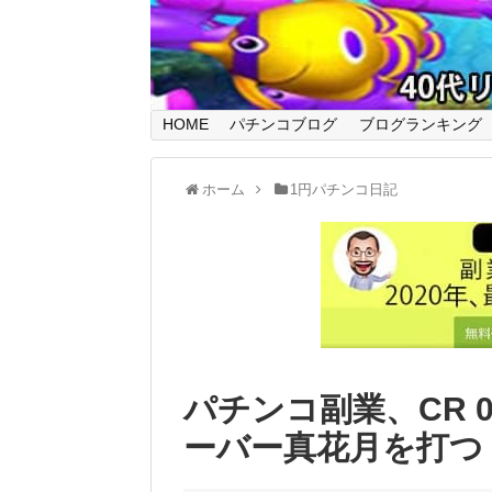
HOME
パチンコブログ
ブログランキング
ホーム
1円パチンコ日記
パチンコ副業、CR 0
ーバー真花月を打つ