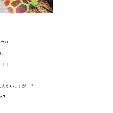
大当り、
り、
！！！
に向かいますが！？
か？