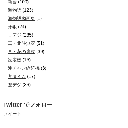
新台
(100)
海物語
(123)
海物語動画集
(1)
牙狼
(24)
甘デジ
(235)
真・北斗無双
(51)
真・花の慶次
(39)
設定機
(15)
連チャン継続機
(3)
遊タイム
(17)
遊デジ
(36)
Twitter でフォロー
ツイート