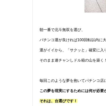
朝一番で北斗無双を選び、
パチンコ運が良ければ100回転以内に
運がイイから、「サクッと」確変に入
そのまま連チャンしドル箱の山を築く
毎回このような夢を抱いてパチンコ店
この夢を現実にするためには何が必要
それは、台選びです！