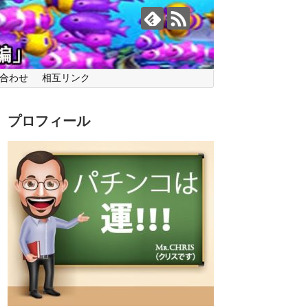
合わせ
相互リンク
プロフィール