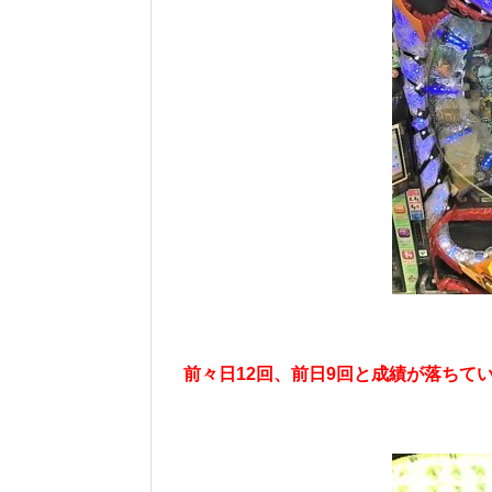
前々日12回、前日9回と成績が落ちて