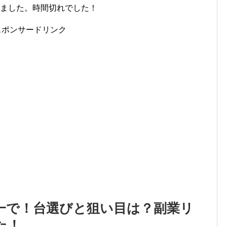
いました。時間切れでした！
スポンサードリンク
一で！台選びと狙い目は？副業リ
た！