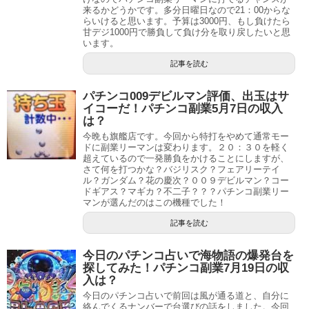
来るかどうかです。多分日曜日なので21：00からな
らいけると思います。予算は3000円、もし負けたら
甘デジ1000円で勝負して負け分を取り戻したいと思
います。
記事を読む
パチンコ009デビルマン評価、出玉はサ
イコーだ！パチンコ副業5月7日の収入
は？
今晩も旗艦店です。今回から特打をやめて通常モー
ドに副業リーマンは変わります。２０：３０を軽く
超えているので一発勝負をかけることにしますが、
さて何を打つかな？バジリスク？フェアリーテイ
ル？ガンダム？花の慶次？００９デビルマン？コー
ドギアス？マギカ？不二子？？？パチンコ副業リー
マンが選んだのはこの機種でした！
記事を読む
今日のパチンコ占いで海物語の爆発台を
探してみた！パチンコ副業7月19日の収
入は？
今日のパチンコ占いで前回は風が通る道と、自分に
絡んでくるナンバーで台選びの話をしました。今回