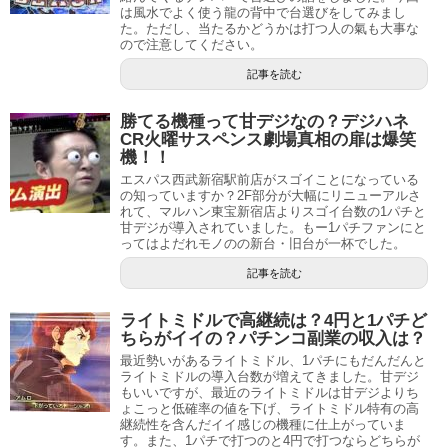
は風水でよく使う龍の背中で台選びをしてみまし
た。ただし、当たるかどうかは打つ人の氣も大事な
ので注意してください。
記事を読む
勝てる機種って甘デジなの？デジハネ
CR火曜サスペンス劇場真相の扉は爆笑
機！！
エスパス西武新宿駅前店がスゴイことになっている
の知っていますか？2F部分が大幅にリニューアルさ
れて、マルハン東宝新宿店よりスゴイ台数の1パチと
甘デジが導入されていました。もー1パチファンにと
ってはよだれモノのの新台・旧台が一杯でした。
記事を読む
ライトミドルで高継続は？4円と1パチど
ちらがイイの？パチンコ副業の収入は？
最近勢いがあるライトミドル、1パチにもだんだんと
ライトミドルの導入台数が増えてきました。甘デジ
もいいですが、最近のライトミドルは甘デジよりち
ょこっと低確率の値を下げ、ライトミドル特有の高
継続性を含んだイイ感じの機種に仕上がっていま
す。また、1パチで打つのと4円で打つならどちらが