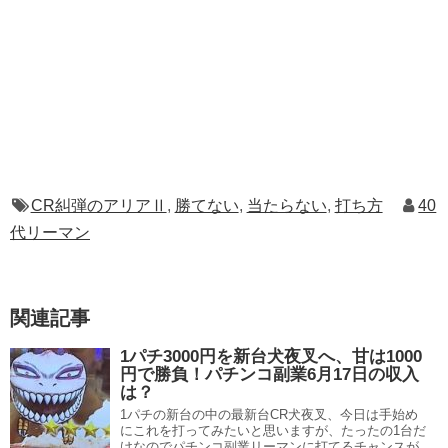
CR糾弾のアリアⅡ
,
勝てない
,
当たらない
,
打ち方
40
代リーマン
関連記事
1パチ3000円を新台犬夜叉へ、甘は1000
円で勝負！パチンコ副業6月17日の収入
は？
1パチの新台の中の最新台CR犬夜叉、今日は手始め
にこれを打ってみたいと思いますが、たったの1台だ
けなのでパチンコ副業リーマンに打てるチャンスが