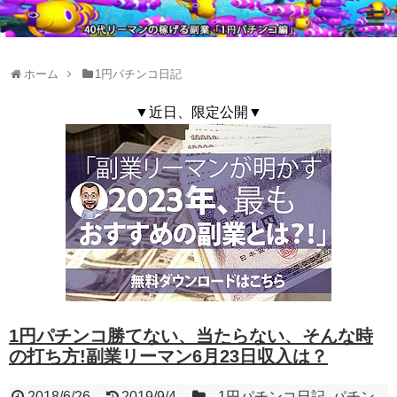
ホーム
1円パチンコ日記
▼近日、限定公開▼
1円パチンコ勝てない、当たらない、そんな時
の打ち方!副業リーマン6月23日収入は？
2018/6/26
2019/9/4
1円パチンコ日記
,
パチン