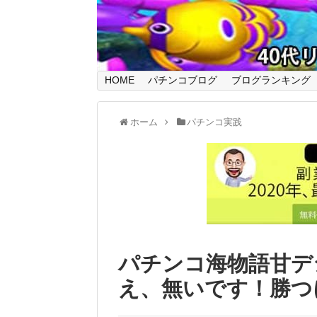
HOME
パチンコブログ
ブログランキング
ホーム
パチンコ実践
パチンコ海物語甘デ
え、無いです！勝つ