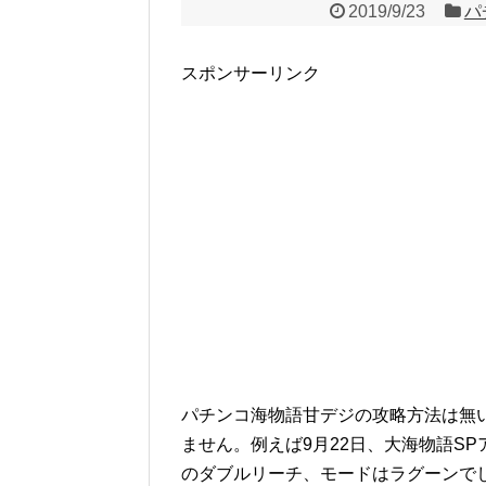
2019/9/23
パ
スポンサーリンク
パチンコ海物語甘デジの攻略方法は無
ません。例えば9月22日、大海物語S
のダブルリーチ、モードはラグーンで