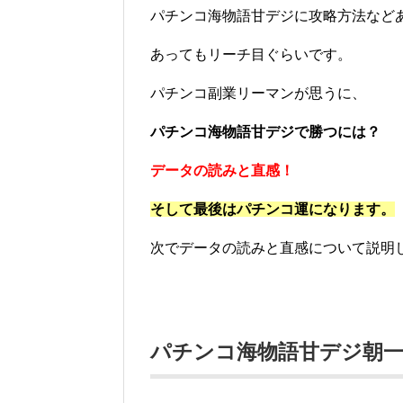
パチンコ海物語甘デジに攻略方法など
あってもリーチ目ぐらいです。
パチンコ副業リーマンが思うに、
パチンコ海物語甘デジで勝つには？
データの読みと直感！
そして最後はパチンコ運になります。
次でデータの読みと直感について説明
パチンコ海物語甘デジ朝