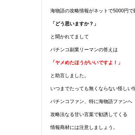
海物語の攻略情報がネットで5000円
「どう思いますか？」
と聞かれてまして
パチンコ副業リーマンの答えは
「ヤメめたほうがいいですよ！」
と助言しました。
いつまでたっても無くならない怪しい
パチンコファン、特に海物語ファンへ
攻略法なる甘い言葉で勧誘してくる
情報商材には注意しましょう。