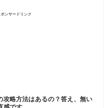
スポンサードリンク
の攻略方法はあるの？答え、無い
直感です