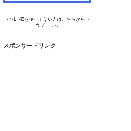
＞＞LINEを使ってない人はこちらからド
ウゾ！＜＜
スポンサードリンク