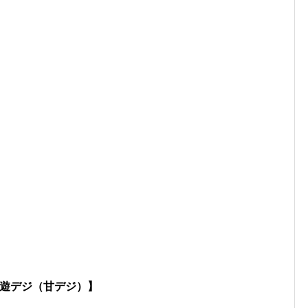
ム 遊デジ（甘デジ）】