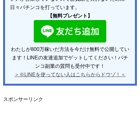
日々パチンコを打っています。
【無料プレゼント】
わたしが800万稼いだ方法を今だけ無料で公開してい
ます！LINEの友達追加でゲットしてください！パチ
ンコ副業の質問も受付中です！
＞※LINEを使ってない人はこちらからドウゾ！＜
スポンサーリンク