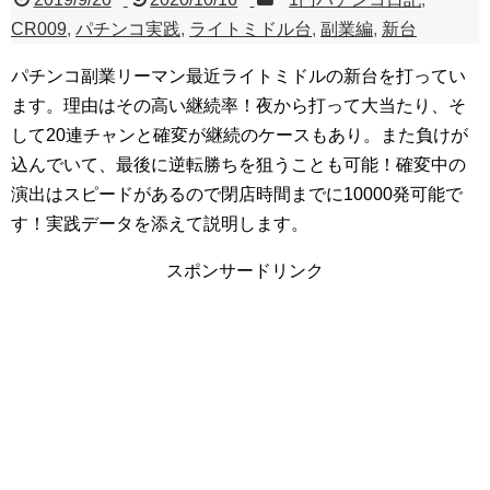
CR009
,
パチンコ実践
,
ライトミドル台
,
副業編
,
新台
パチンコ副業リーマン最近ライトミドルの新台を打ってい
ます。理由はその高い継続率！夜から打って大当たり、そ
して20連チャンと確変が継続のケースもあり。また負けが
込んでいて、最後に逆転勝ちを狙うことも可能！確変中の
演出はスピードがあるので閉店時間までに10000発可能で
す！実践データを添えて説明します。
スポンサードリンク