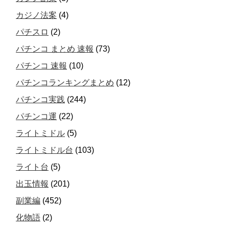
カジノ法案
(4)
パチスロ
(2)
パチンコ まとめ 速報
(73)
パチンコ 速報
(10)
パチンコランキングまとめ
(12)
パチンコ実践
(244)
パチンコ運
(22)
ライトミドル
(5)
ライトミドル台
(103)
ライト台
(5)
出玉情報
(201)
副業編
(452)
化物語
(2)