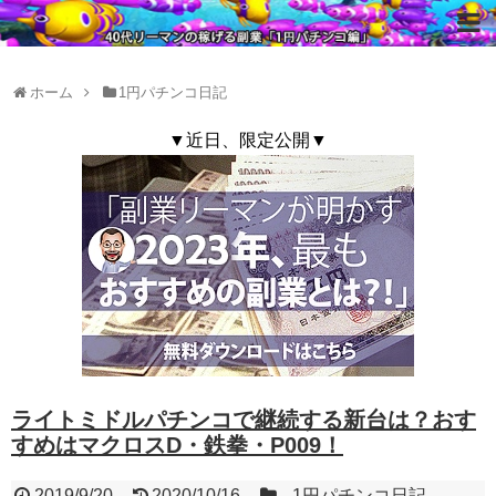
ホーム
1円パチンコ日記
▼近日、限定公開▼
ライトミドルパチンコで継続する新台は？おす
すめはマクロスD・鉄拳・P009！
2019/9/20
2020/10/16
1円パチンコ日記
,