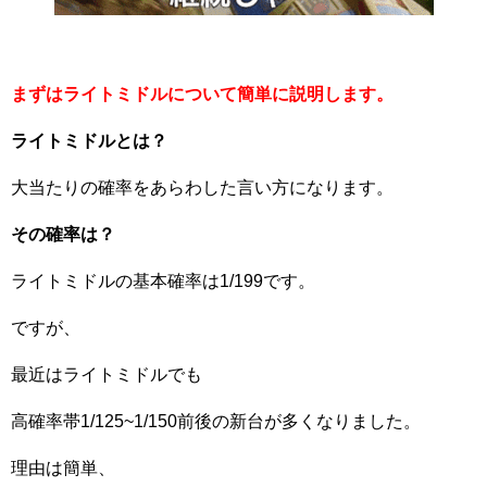
まずはライトミドルについて簡単に説明します。
ライトミドルとは？
大当たりの確率をあらわした言い方になります。
その確率は？
ライトミドルの基本確率は1/199です。
ですが、
最近はライトミドルでも
高確率帯1/125~1/150前後の新台が多くなりました。
理由は簡単、