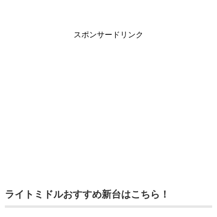
スポンサードリンク
ライトミドルおすすめ新台はこちら！