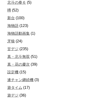
北斗の拳６
(5)
噂
(52)
新台
(100)
海物語
(123)
海物語動画集
(1)
牙狼
(24)
甘デジ
(235)
真・北斗無双
(51)
真・花の慶次
(39)
設定機
(15)
連チャン継続機
(3)
遊タイム
(17)
遊デジ
(36)