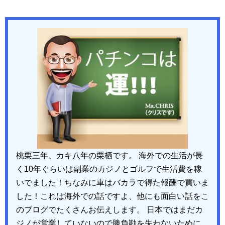
桃栗三年、カキ八年の栗栖です。 海外での生活が長
く10年ぐらいは副業のカジノとゴルフで生活費を稼
いでました！ちなみに車はバカラで得た報酬で買いま
した！これは海外での話ですよ、他にも面白い話をこ
のブログでたくさんお伝えします。 日本ではまだカ
ジノが営業していないので勝負勘を失わないために