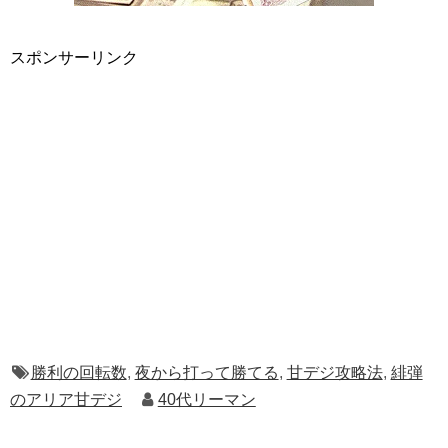
スポンサーリンク
勝利の回転数
,
夜から打って勝てる
,
甘デジ攻略法
,
緋弾
のアリア甘デジ
40代リーマン