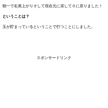
朝一で右肩上がりそして現在元に戻して０に戻りました！
ということは？
玉が貯まっているということで打つことにしました。
スポンサードリンク