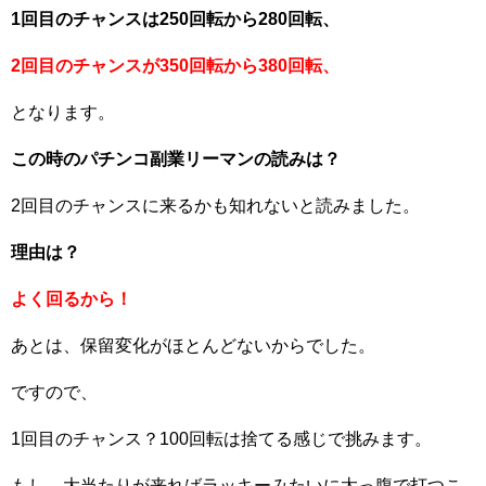
1回目のチャンスは250回転から280回転、
2回目のチャンスが350回転から380回転、
となります。
この時のパチンコ副業リーマンの読みは？
2回目のチャンスに来るかも知れないと読みました。
理由は？
よく回るから！
あとは、保留変化がほとんどないからでした。
ですので、
1回目のチャンス？100回転は捨てる感じで挑みます。
もし、大当たりが来ればラッキーみたいに太っ腹で打つこ