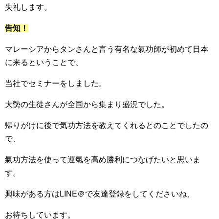
失礼します。
告知！
マレーシアからタンさんと言う有名な氣功師が初めて日本
に来るということで、
当社でセミナーをしました。
大勢の生徒さんが全国から集まり盛況でした。
帰りがけに後で気功方法を教えてくれるとのことでしたの
で、
氣功方法を使って運氣を高め勝利につなげたいと思いま
す。
興味がある方はLINE＠で友達登録をしてくださいね、
お待ちしています。