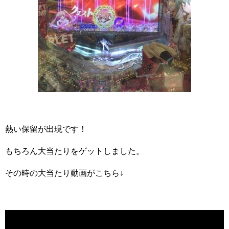
熱い保留が出現です！
もちろん大当たりをゲットしました。
その時の大当たり動画がこちら↓