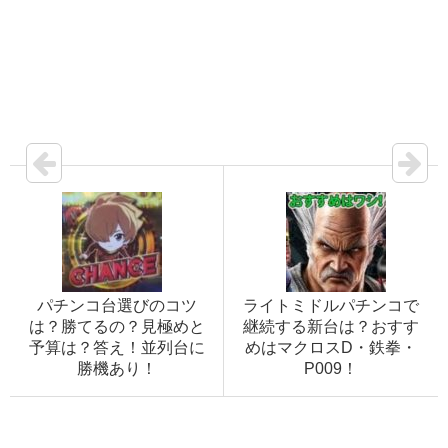
パチンコ台選びのコツ
ライトミドルパチンコで
は？勝てるの？見極めと
継続する新台は？おすす
予算は？答え！並列台に
めはマクロスD・鉄拳・
勝機あり！
P009！