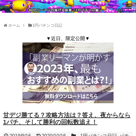
ホーム
1円パチンコ日記
▼近日、限定公開▼
甘デジ勝てる？攻略方法は？答え、夜からなら
1パチ、そして勝利の回転数追え！
2019/9/16
2020/10/16
1円パチンコ日記
,
パチ