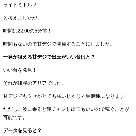
ライトミドル？
と考えましたが、
時間は22:00の5分前！
時間もないので甘デジで勝負することにしました。
一発が狙える甘デジで出玉がいい台はと？
いい台を発見！
それが緋弾のアリアでした。
甘デジでもクセがとても強いじゃじゃ馬機種になります。
ただし、波に乗ると連チャンし出玉もいいので稼ぐことが
可能です。
データを見ると？