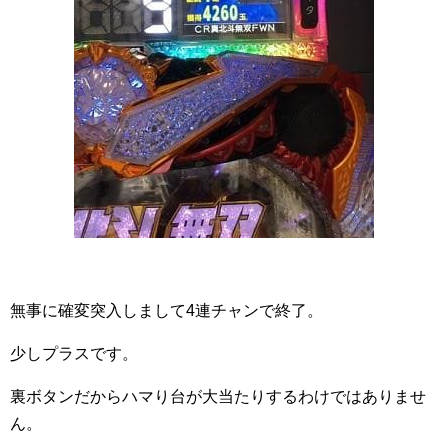
無事に確変突入しまして4連チャンで終了。
少しプラスです。
裏ボタンだからハマり台が大当たりするわけではありませ
ん。