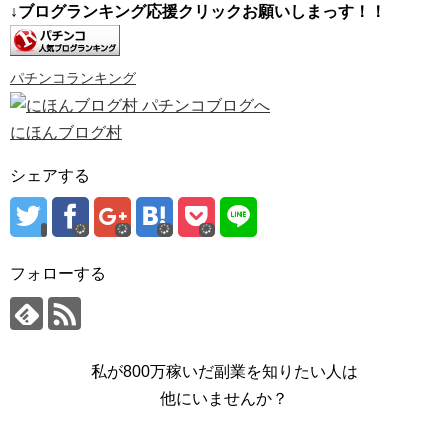
↓ブログランキング応援クリックお願いしまっす！！
パチンコランキング
にほんブログ村
シェアする
フォローする
私が800万稼いだ副業を知りたい人は
他にいませんか？