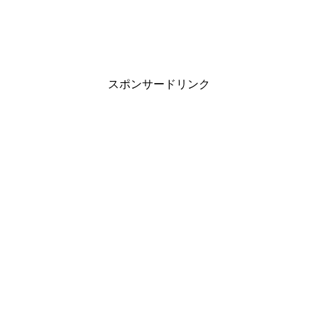
スポンサードリンク