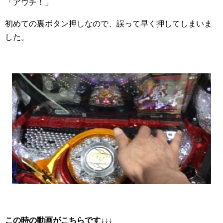
「アウチ！」
初めての裏ボタン押しなので、誤って早く押してしまいま
した。
この時の動画がこちらです↓↓↓