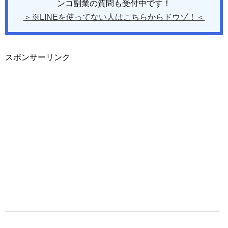
ンコ副業の質問も受付中です！
＞※LINEを使ってない人はこちらからドウゾ！＜
スポンサーリンク