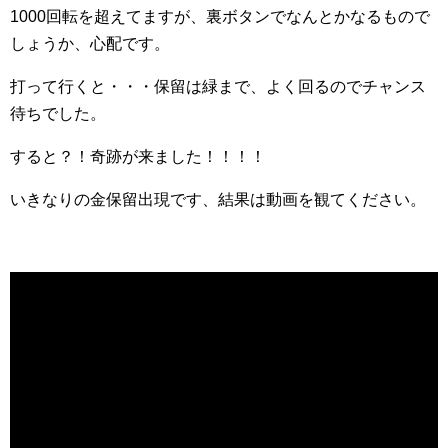
1000回転を超えてますが、裏ボタンでなんとかなるもので
しょうか、心配です。
打って行くと・・・保留は緑まで、よく回るのでチャンス
待ちでした。
すると？！奇跡が来ました！！！！
いきなりの金保留出現です、結果は動画を観てください。