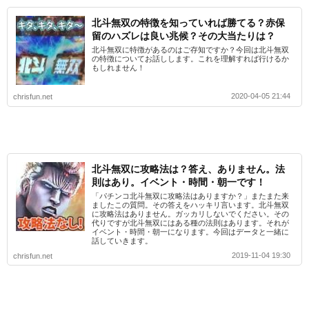
北斗無双の特徴を知っていれば勝てる？赤保
留のハズレは良い兆候？その大当たりは？
北斗無双に特徴があるのはご存知ですか？今回は北斗無双
の特徴についてお話しします。これを理解すれば行けるか
もしれません！
2020-04-05 21:44
chrisfun.net
北斗無双に攻略法は？答え、ありません。法
則はあり。イベント・時間・朝一です！
「パチンコ北斗無双に攻略法はありますか？」またまた来
ましたこの質問。その答えをハッキリ言います。北斗無双
に攻略法はありません。ガッカリしないでください。その
代りですが北斗無双にはある種の法則はあります。それが
イベント・時間・朝一になります。今回はデータと一緒に
話していきます。
2019-11-04 19:30
chrisfun.net