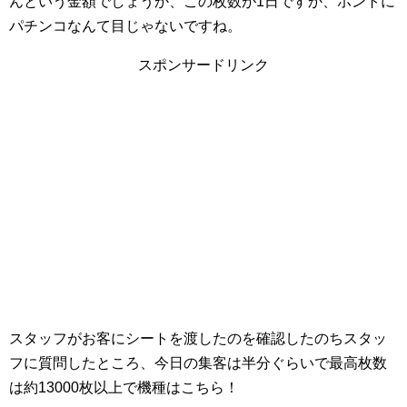
んという金額でしょうか、この枚数が1日ですか、ホントに
パチンコなんて目じゃないですね。
スポンサードリンク
スタッフがお客にシートを渡したのを確認したのちスタッ
フに質問したところ、今日の集客は半分ぐらいで最高枚数
は約13000枚以上で機種はこちら！