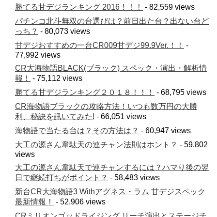
勝てる甘デジランキング 2016！！！
- 82,559 views
パチンコ北斗無双の台選びは？前日出た台？出ない台ど
っち？
- 80,073 views
甘デジおすすめの一台CR009甘デジ99.9Ver.！！
-
77,992 views
CR大海物語BLACK(ブラック) スペック・演出・解析情
報！
- 75,112 views
勝てる甘デジランキング２０１８！！！
- 68,795 views
CR海物語ブラックの攻略方法！いつも数万円の大勝
利、秘訣を訊いてみた!
- 66,051 views
海物語で当たる台は？その方法は？
- 60,947 views
大工の源さん韋駄天の連チャン法則はホント？
- 59,802
views
大工の源さん韋駄天で連チャンするには？ハマり後の翌
日で継続打ちがポイント？
- 58,483 views
新台CR大海物語3 Withアグネス・ラム 甘デジスペック
最新情報！
- 52,906 views
CRミリオンゴッドライジング リーチ演出とステージチ