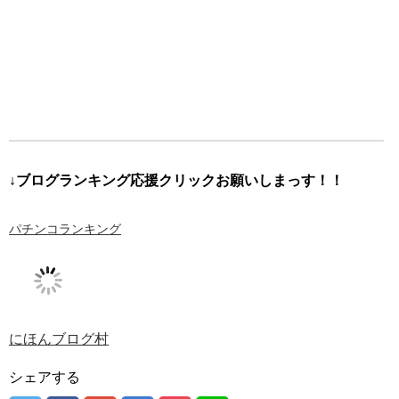
↓ブログランキング応援クリックお願いしまっす！！
パチンコランキング
にほんブログ村
シェアする