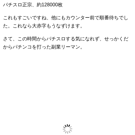
パチスロ正宗、約128000枚
これもすごいですね、他にもカウンター前で順番待ちでし
た。これなら大赤字もうなずけます。
さて、この時間からパチスロする気になれず、せっかくだ
からパチンコを打った副業リーマン。