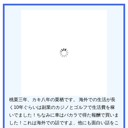
桃栗三年、カキ八年の栗栖です。 海外での生活が長
く10年ぐらいは副業のカジノとゴルフで生活費を稼
いでました！ちなみに車はバカラで得た報酬で買いま
した！これは海外での話ですよ、他にも面白い話をこ