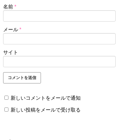
名前
*
メール
*
サイト
新しいコメントをメールで通知
新しい投稿をメールで受け取る