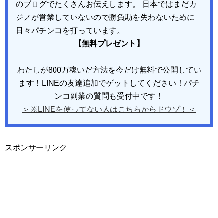
のブログでたくさんお伝えします。 日本ではまだカ
ジノが営業していないので勝負勘を失わないために
日々パチンコを打っています。
【無料プレゼント】
わたしが800万稼いだ方法を今だけ無料で公開してい
ます！LINEの友達追加でゲットしてください！パチ
ンコ副業の質問も受付中です！
＞※LINEを使ってない人はこちらからドウゾ！＜
スポンサーリンク