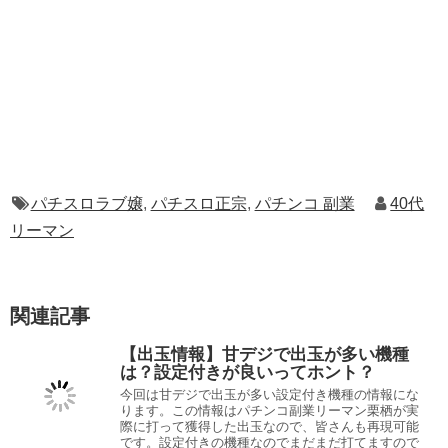
パチスロラブ嬢
,
パチスロ正宗
,
パチンコ 副業
40代
リーマン
関連記事
【出玉情報】甘デジで出玉が多い機種
は？設定付きが良いってホント？
今回は甘デジで出玉が多い設定付き機種の情報にな
ります。この情報はパチンコ副業リーマン栗栖が実
際に打って獲得した出玉なので、皆さんも再現可能
です。設定付きの機種なのでまだまだ打てますので