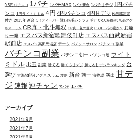
1パチ
1円パチ
1パチMAX
1パチ甘デジ
0.5円パチンコ
1パチ新台
4円
ンコ
4円パチンコ
4円甘デジ
1円ライトミドル
6段階設定
付き
2015年 新台
CRフィーバー戦姫絶唱シンフォギア
CR大海物語3 Withアグ
CR真・北斗無双
お座
ネス・ラム
CR真・花の慶次
CR真・花の慶次２
エスパス新宿歌舞伎町店
エスパス西武新宿
り一発
駅前店
データ
エスパス高田馬場店
パチンコサロン
パチンコ 副業
パチンコ副業
ライト
パチンコ朝一
パチンコ運
ミドル
出玉
台
副業
勝てる
勝てる甘デジ
勝てる甘デジランキング
甘デ
新台
選び
朝一
演出
大海物語4アグネスラム
攻略
海物語
ジ
連チャン
速報
１パチ
遊パチ
アーカイブ
2021年9月
2021年7月
2021年6月