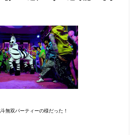
北斗無双パーティーの様だった！