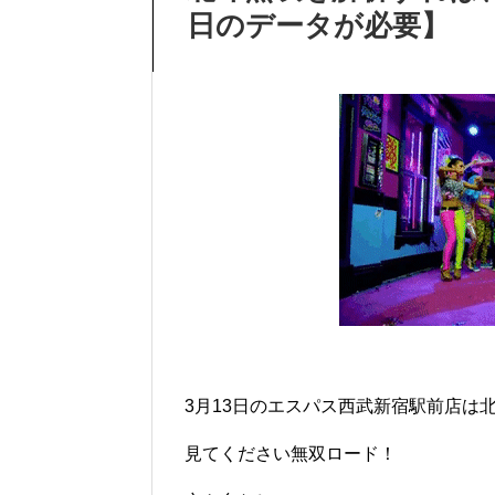
日のデータが必要】
3月13日のエスパス西武新宿駅前店は
見てください無双ロード！