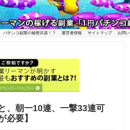
パチンコ副業の秘密兵器！？
運営者情報
サイトマップ
お問い
、朝一10連、一撃33連可
が必要】