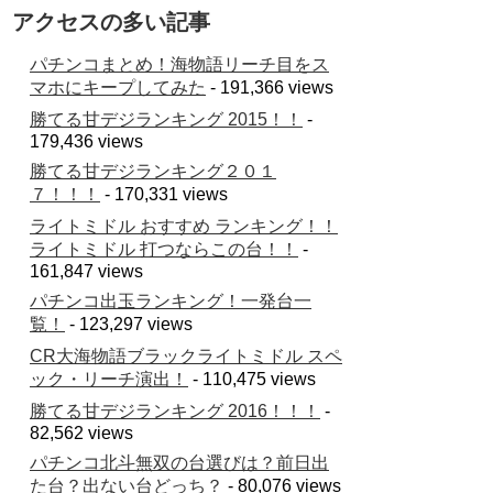
アクセスの多い記事
パチンコまとめ！海物語リーチ目をス
マホにキープしてみた
- 191,366 views
勝てる甘デジランキング 2015！！
-
179,436 views
勝てる甘デジランキング２０１
７！！！
- 170,331 views
ライトミドル おすすめ ランキング！！
ライトミドル 打つならこの台！！
-
161,847 views
パチンコ出玉ランキング！一発台一
覧！
- 123,297 views
CR大海物語ブラックライトミドル スペ
ック・リーチ演出！
- 110,475 views
勝てる甘デジランキング 2016！！！
-
82,562 views
パチンコ北斗無双の台選びは？前日出
た台？出ない台どっち？
- 80,076 views