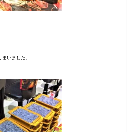
しまいました。