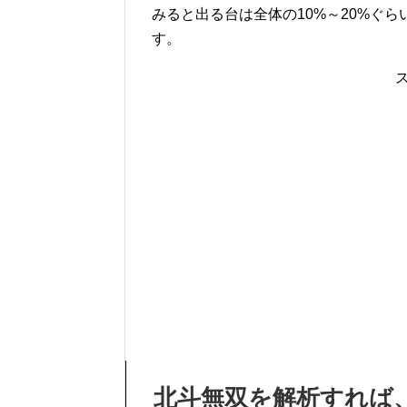
みると出る台は全体の10%～20%ぐ
す。
北斗無双を解析すれば、