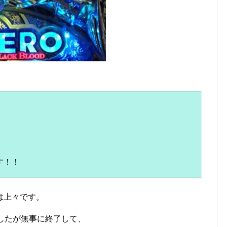
です！！
は上々です。
したが無事に終了して、