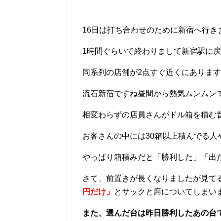
16日は打ち合わせのために新宿へ行き
1時間ぐらいで終わりまして新宿駅に
同系列の店舗が2点すぐ近くにありま
流石新宿ですね昼間から熱気ムンムン
相変わらずの店員さんがドル箱を積む
お客さんの中には30箱以上積んでる
やっぱり箱積みだと「勝利した」「出
さて、前置きが長くなりましたが見て
円だけ」
とサックと席についてしまい
また、選んだ台は昨日勝利したあの台