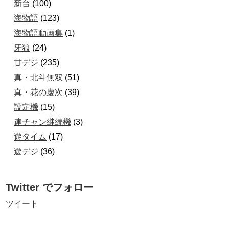
新台
(100)
海物語
(123)
海物語動画集
(1)
牙狼
(24)
甘デジ
(235)
真・北斗無双
(51)
真・花の慶次
(39)
設定機
(15)
連チャン継続機
(3)
遊タイム
(17)
遊デジ
(36)
Twitter でフォロー
ツイート