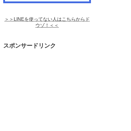
＞＞LINEを使ってない人はこちらからド
ウゾ！＜＜
スポンサードリンク