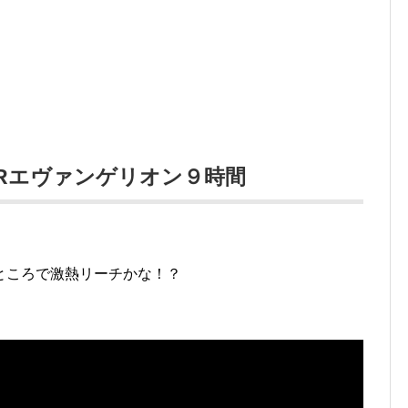
Rエヴァンゲリオン９時間
ところで激熱リーチかな！？