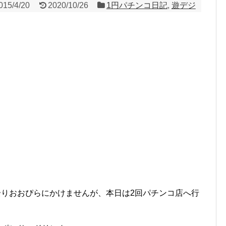
015/4/20
2020/10/26
1円パチンコ日記
,
遊デジ
余りおおぴらにかけませんが、本日は2回パチンコ店へ行