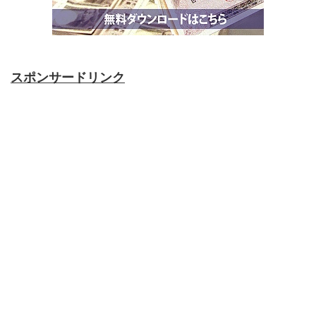
スポンサードリンク