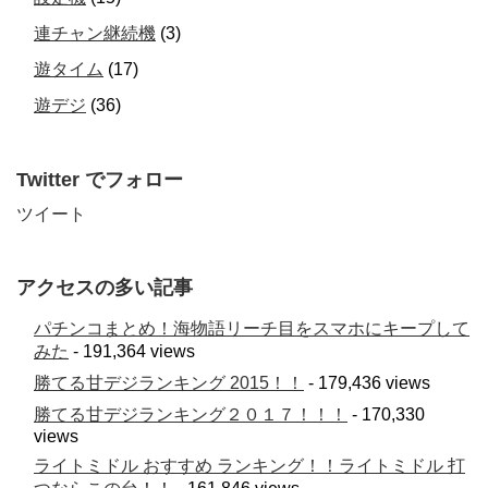
連チャン継続機
(3)
遊タイム
(17)
遊デジ
(36)
Twitter でフォロー
ツイート
アクセスの多い記事
パチンコまとめ！海物語リーチ目をスマホにキープして
みた
- 191,364 views
勝てる甘デジランキング 2015！！
- 179,436 views
勝てる甘デジランキング２０１７！！！
- 170,330
views
ライトミドル おすすめ ランキング！！ライトミドル 打