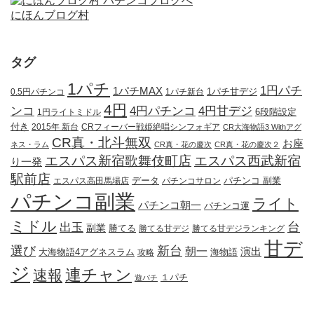
にほんブログ村
タグ
1パチ
1円パチ
1パチMAX
1パチ甘デジ
0.5円パチンコ
1パチ新台
4円
ンコ
4円パチンコ
4円甘デジ
1円ライトミドル
6段階設定
付き
2015年 新台
CRフィーバー戦姫絶唱シンフォギア
CR大海物語3 Withアグ
CR真・北斗無双
お座
ネス・ラム
CR真・花の慶次
CR真・花の慶次２
エスパス新宿歌舞伎町店
エスパス西武新宿
り一発
駅前店
データ
エスパス高田馬場店
パチンコサロン
パチンコ 副業
パチンコ副業
ライト
パチンコ朝一
パチンコ運
ミドル
出玉
台
副業
勝てる
勝てる甘デジ
勝てる甘デジランキング
甘デ
新台
選び
朝一
演出
大海物語4アグネスラム
攻略
海物語
ジ
連チャン
速報
１パチ
遊パチ