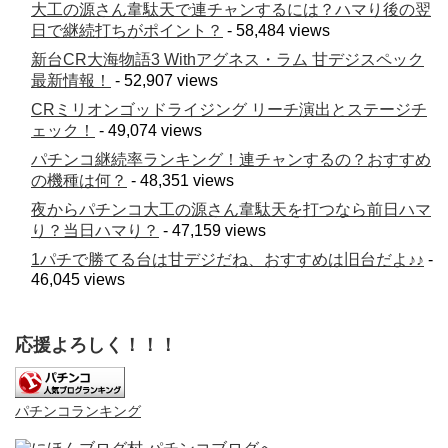
大工の源さん韋駄天で連チャンするには？ハマり後の翌
日で継続打ちがポイント？
- 58,484 views
新台CR大海物語3 Withアグネス・ラム 甘デジスペック
最新情報！
- 52,907 views
CRミリオンゴッドライジング リーチ演出とステージチ
ェック！
- 49,074 views
パチンコ継続率ランキング！連チャンするの？おすすめ
の機種は何？
- 48,351 views
夜からパチンコ大工の源さん韋駄天を打つなら前日ハマ
り？当日ハマり？
- 47,159 views
1パチで勝てる台は甘デジだね、おすすめは旧台だよ♪♪
-
46,045 views
応援よろしく！！！
パチンコランキング