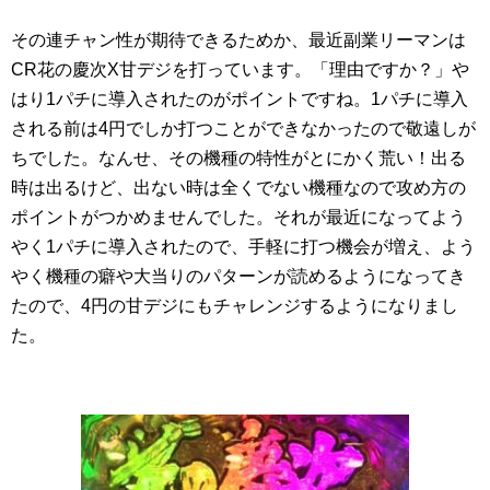
その連チャン性が期待できるためか、最近副業リーマンは
CR花の慶次X甘デジを打っています。「理由ですか？」や
はり1パチに導入されたのがポイントですね。1パチに導入
される前は4円でしか打つことができなかったので敬遠しが
ちでした。なんせ、その機種の特性がとにかく荒い！出る
時は出るけど、出ない時は全くでない機種なので攻め方の
ポイントがつかめませんでした。それが最近になってよう
やく1パチに導入されたので、手軽に打つ機会が増え、よう
やく機種の癖や大当りのパターンが読めるようになってき
たので、4円の甘デジにもチャレンジするようになりまし
た。