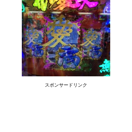
スポンサードリンク