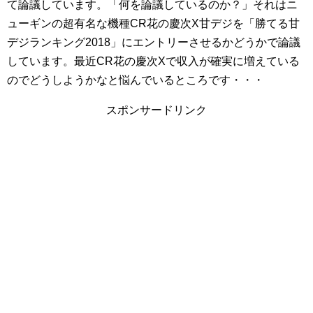
て論議しています。「何を論議しているのか？」それはニ
ューギンの超有名な機種CR花の慶次X甘デジを「勝てる甘
デジランキング2018」にエントリーさせるかどうかで論議
しています。最近CR花の慶次Xで収入が確実に増えている
のでどうしようかなと悩んでいるところです・・・
スポンサードリンク