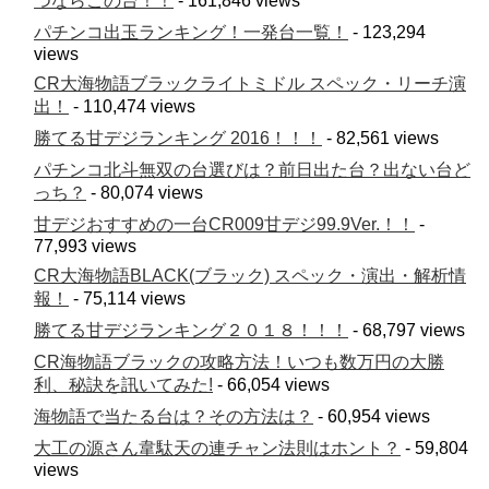
つならこの台！！
- 161,846 views
パチンコ出玉ランキング！一発台一覧！
- 123,294
views
CR大海物語ブラックライトミドル スペック・リーチ演
出！
- 110,474 views
勝てる甘デジランキング 2016！！！
- 82,561 views
パチンコ北斗無双の台選びは？前日出た台？出ない台ど
っち？
- 80,074 views
甘デジおすすめの一台CR009甘デジ99.9Ver.！！
-
77,993 views
CR大海物語BLACK(ブラック) スペック・演出・解析情
報！
- 75,114 views
勝てる甘デジランキング２０１８！！！
- 68,797 views
CR海物語ブラックの攻略方法！いつも数万円の大勝
利、秘訣を訊いてみた!
- 66,054 views
海物語で当たる台は？その方法は？
- 60,954 views
大工の源さん韋駄天の連チャン法則はホント？
- 59,804
views