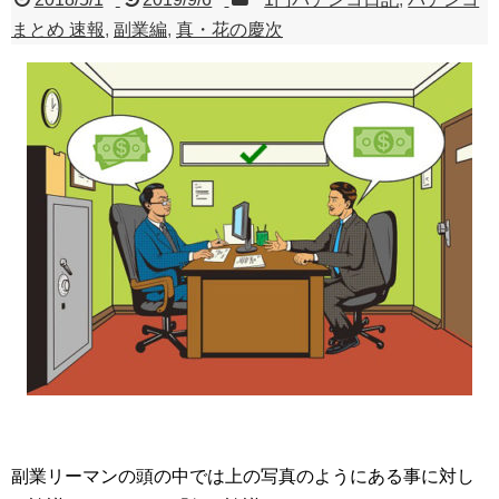
まとめ 速報
,
副業編
,
真・花の慶次
副業リーマンの頭の中では上の写真のようにある事に対し