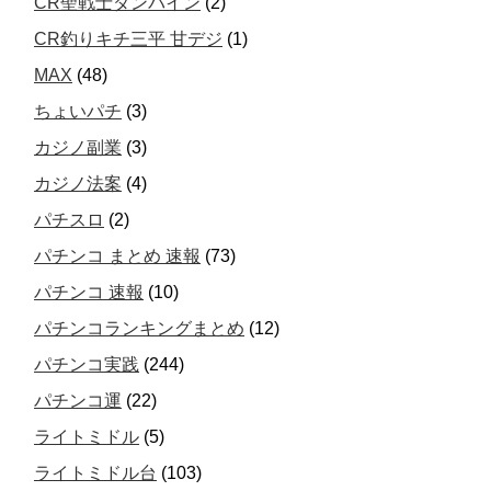
CR聖戦士ダンバイン
(2)
CR釣りキチ三平 甘デジ
(1)
MAX
(48)
ちょいパチ
(3)
カジノ副業
(3)
カジノ法案
(4)
パチスロ
(2)
パチンコ まとめ 速報
(73)
パチンコ 速報
(10)
パチンコランキングまとめ
(12)
パチンコ実践
(244)
パチンコ運
(22)
ライトミドル
(5)
ライトミドル台
(103)