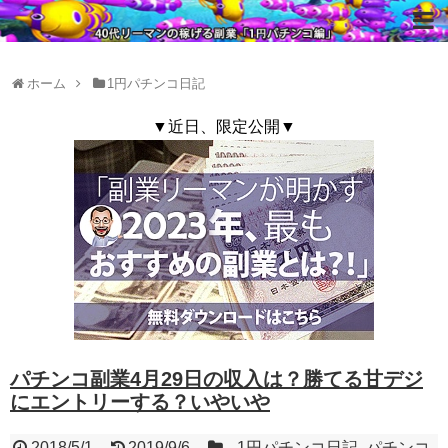
ホーム
1円パチンコ日記
▼近日、限定公開▼
パチンコ副業4月29日の収入は？勝てる甘デジ
にエントリーする？いやいや
2018/5/1
2019/9/6
1円パチンコ日記
,
パチンコ