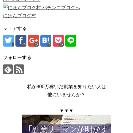
にほんブログ村
シェアする
フォローする
私が800万稼いだ副業を知りたい人は
他にいませんか？
▼▼▼