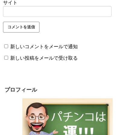
サイト
新しいコメントをメールで通知
新しい投稿をメールで受け取る
プロフィール