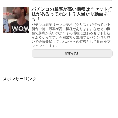
パチンコの勝率が高い機種は？セット打
法があるってホント？大当たり動画あ
り！
パチンコ副業リーマン栗栖（クリス）が打っている
新台で特に勝率が高い機種があります。なぜその機
種で勝利が高いのか？その機種にはあるセット打法
があるからです。今回栗栖が主催するパチンコサロ
ンで会員登録してくれた方への特典として動画をプ
レゼントします。
記事を読む
スポンサーリンク