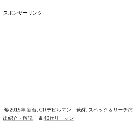
スポンサーリンク
2015年 新台
,
CRデビルマン 覚醒
,
スペック＆リーチ演
出紹介・解説
40代リーマン