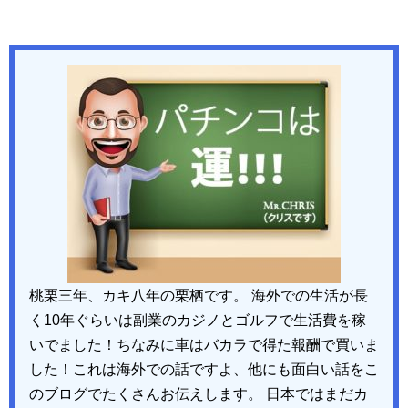
桃栗三年、カキ八年の栗栖です。 海外での生活が長
く10年ぐらいは副業のカジノとゴルフで生活費を稼
いでました！ちなみに車はバカラで得た報酬で買いま
した！これは海外での話ですよ、他にも面白い話をこ
のブログでたくさんお伝えします。 日本ではまだカ