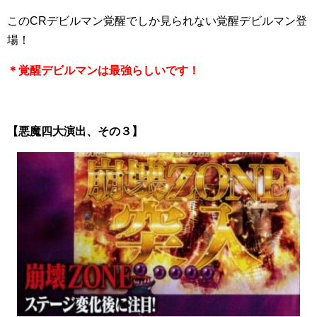
このCRデビルマン覚醒でしか見られない覚醒デビルマン登
場！
＊覚醒デビルマンは最強らしいです！
【悪魔四大演出、その３】