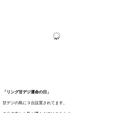
「リング甘デジ運命の日」
甘デジの島に３台設置されてます。