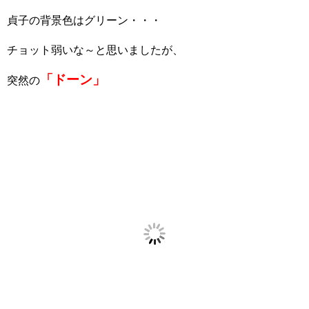
貞子の背景色はグリーン・・・
チョット弱いな～と思いましたが、
「ドーン」
突然の