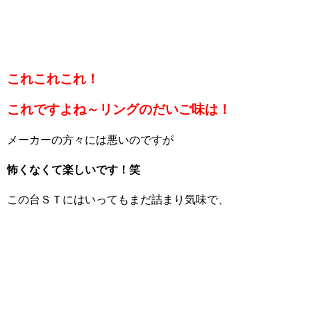
これこれこれ！
これですよね～リングのだいご味は！
メーカーの方々には悪いのですが
怖くなくて楽しいです！笑
この台ＳＴにはいってもまだ詰まり気味で、