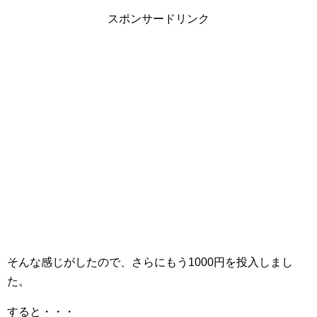
スポンサードリンク
そんな感じがしたので、さらにもう1000円を投入しまし
た。
すると・・・