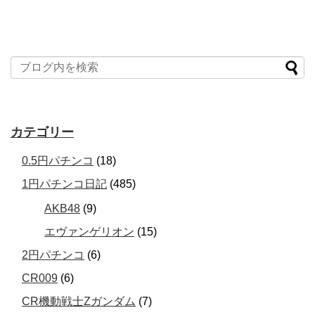
カテゴリー
0.5円パチンコ
(18)
1円パチンコ日記
(485)
AKB48
(9)
エヴァンゲリオン
(15)
2円パチンコ
(6)
CR009
(6)
CR機動戦士Zガンダム
(7)