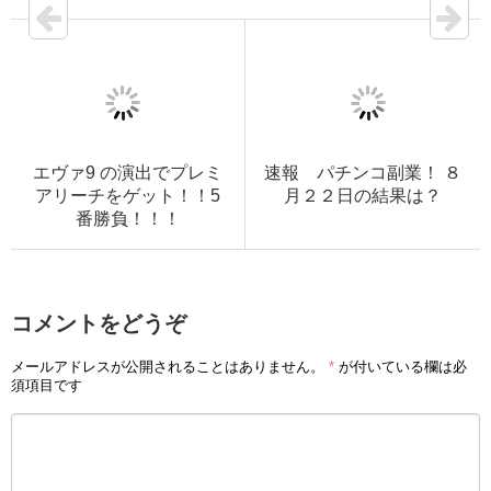
エヴァ9 の演出でプレミ
速報 パチンコ副業！ ８
アリーチをゲット！！5
月２２日の結果は？
番勝負！！！
コメントをどうぞ
メールアドレスが公開されることはありません。
*
が付いている欄は必
須項目です