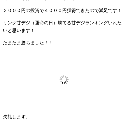
２０００円の投資で４０００円獲得できたので満足です！
リング甘デジ（運命の日）勝てる甘デジランキングいれた
いと思います！
たまたま勝ちました！！
失礼します。