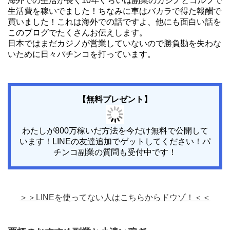
海外での生活が長く10年ぐらいは副業のカジノとゴルフで
生活費を稼いでました！ちなみに車はバカラで得た報酬で
買いました！これは海外での話ですよ、他にも面白い話を
このブログでたくさんお伝えします。
日本ではまだカジノが営業していないので勝負勘を失わな
いために日々パチンコを打っています。
【無料プレゼント】
わたしが800万稼いだ方法を今だけ無料で公開して
います！LINEの友達追加でゲットしてください！パ
チンコ副業の質問も受付中です！
＞＞LINEを使ってない人はこちらからドウゾ！＜＜