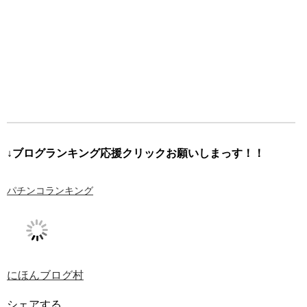
↓ブログランキング応援クリックお願いしまっす！！
パチンコランキング
にほんブログ村
シェアする