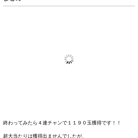
終わってみたら４連チャンで１１９０玉獲得です！！
超大当たりは獲得出ませんでしたが、