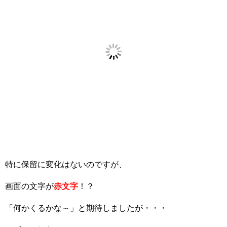
特に保留に変化はないのですが、
画面の文字が
赤文字
！？
「何かくるかな～」と期待しましたが・・・