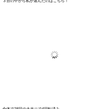
３台の中から私が選んだのはこちら！
全体で28回の大当りで4回転済み。