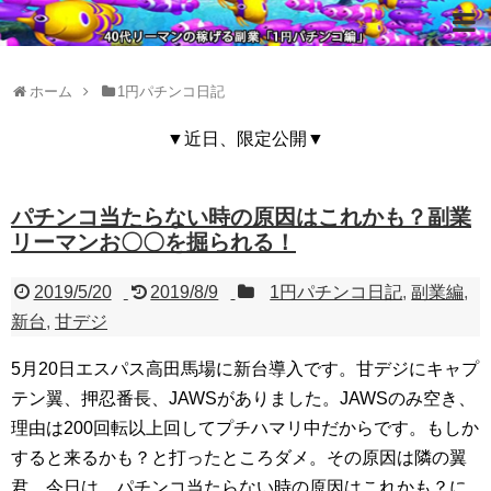
ホーム
1円パチンコ日記
▼近日、限定公開▼
パチンコ当たらない時の原因はこれかも？副業
リーマンお〇〇を掘られる！
2019/5/20
2019/8/9
1円パチンコ日記
,
副業編
,
新台
,
甘デジ
5月20日エスパス高田馬場に新台導入です。甘デジにキャプ
テン翼、押忍番長、JAWSがありました。JAWSのみ空き、
理由は200回転以上回してプチハマリ中だからです。もしか
すると来るかも？と打ったところダメ。その原因は隣の翼
君。今日は、パチンコ当たらない時の原因はこれかも？に