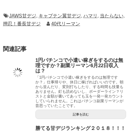
JAWS甘デジ
,
キャプテン翼甘デジ
,
ハマリ
,
当たらない
,
押忍！番長甘デジ
40代リーマン
関連記事
1円パチンコで小遣い稼ぎをするのは無
理ですか？副業リーマン6月22日収入
は？
「1円パチンコで小遣い稼ぎをするのは無理です
か？」仕事帰りや、休日に稼げればいいのです。朝
から並んだり、変則打ちしたり、する時間も技量も
ありません。釘も読めないし、ボーダーライン？リ
ストと金額が書いてあっても玉を一発一発カウント
していられません。これはパチンコ副業リーマンが
昔思っていたことです。
記事を読む
勝てる甘デジランキング２０１８！！！