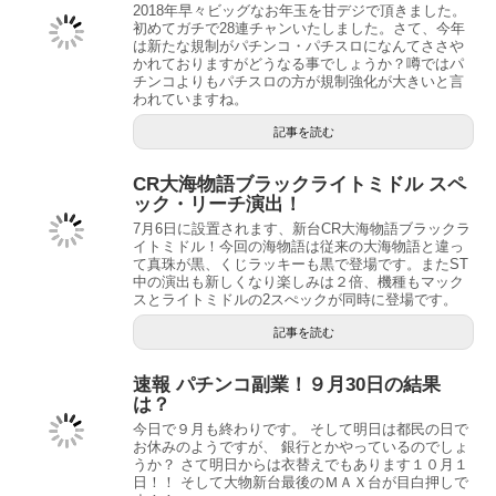
2018年早々ビッグなお年玉を甘デジで頂きました。
初めてガチで28連チャンいたしました。さて、今年
は新たな規制がパチンコ・パチスロになんてささや
かれておりますがどうなる事でしょうか？噂ではパ
チンコよりもパチスロの方が規制強化が大きいと言
われていますね。
記事を読む
CR大海物語ブラックライトミドル スペ
ック・リーチ演出！
7月6日に設置されます、新台CR大海物語ブラックラ
イトミドル！今回の海物語は従来の大海物語と違っ
て真珠が黒、くじラッキーも黒で登場です。またST
中の演出も新しくなり楽しみは２倍、機種もマック
スとライトミドルの2スぺックが同時に登場です。
記事を読む
速報 パチンコ副業！９月30日の結果
は？
今日で９月も終わりです。 そして明日は都民の日で
お休みのようですが、 銀行とかやっているのでしょ
うか？ さて明日からは衣替えでもあります１０月１
日！！ そして大物新台最後のＭＡＸ台が目白押しで