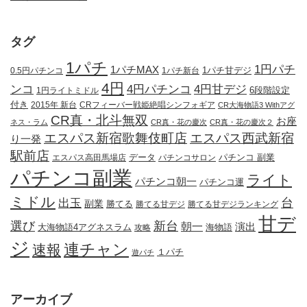
タグ
1パチ
1円パチ
1パチMAX
1パチ甘デジ
0.5円パチンコ
1パチ新台
4円
ンコ
4円パチンコ
4円甘デジ
1円ライトミドル
6段階設定
付き
2015年 新台
CRフィーバー戦姫絶唱シンフォギア
CR大海物語3 Withアグ
CR真・北斗無双
お座
ネス・ラム
CR真・花の慶次
CR真・花の慶次２
エスパス新宿歌舞伎町店
エスパス西武新宿
り一発
駅前店
データ
エスパス高田馬場店
パチンコサロン
パチンコ 副業
パチンコ副業
ライト
パチンコ朝一
パチンコ運
ミドル
出玉
台
副業
勝てる
勝てる甘デジ
勝てる甘デジランキング
甘デ
新台
選び
朝一
演出
大海物語4アグネスラム
攻略
海物語
ジ
連チャン
速報
１パチ
遊パチ
アーカイブ