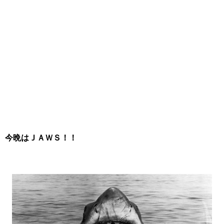
今晩はＪＡＷＳ！！