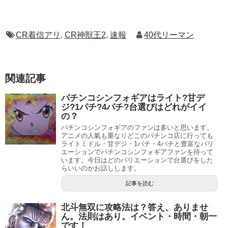
CR着信アリ
,
CR神獣王2
,
速報
40代リーマン
関連記事
パチンコシンフォギアはライト?甘デ
ジ?1パチ?4パチ?台選びはどれがイイ
の？
パチンコシンフォギアのファンは多いと思います。
アニメの人氣も重なりどこのパチンコ店に行っても
ライトミドル・甘デジ・1パチ・4パチと豊富なバリ
エーションでパチンコシンフォギアファンを待って
います。今日はどのバリエーションで台選びをした
らいいのかお話しします。
記事を読む
北斗無双に攻略法は？答え、ありませ
ん。法則はあり。イベント・時間・朝一
です！