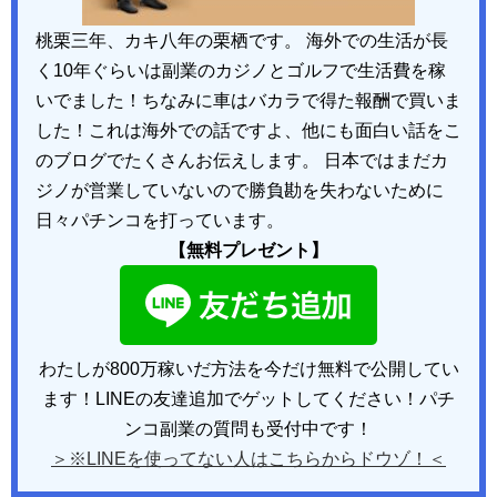
桃栗三年、カキ八年の栗栖です。 海外での生活が長
く10年ぐらいは副業のカジノとゴルフで生活費を稼
いでました！ちなみに車はバカラで得た報酬で買いま
した！これは海外での話ですよ、他にも面白い話をこ
のブログでたくさんお伝えします。 日本ではまだカ
ジノが営業していないので勝負勘を失わないために
日々パチンコを打っています。
【無料プレゼント】
わたしが800万稼いだ方法を今だけ無料で公開してい
ます！LINEの友達追加でゲットしてください！パチ
ンコ副業の質問も受付中です！
＞※LINEを使ってない人はこちらからドウゾ！＜