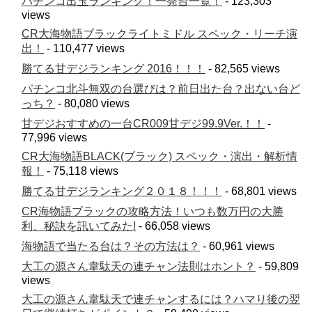
パチンコ出玉ランキング！一発台一覧！
- 123,303
views
CR大海物語ブラックライトミドル スペック・リーチ演
出！
- 110,477 views
勝てる甘デジランキング 2016！！！
- 82,565 views
パチンコ北斗無双の台選びは？前日出た台？出ない台ど
っち？
- 80,080 views
甘デジおすすめの一台CR009甘デジ99.9Ver.！！
-
77,996 views
CR大海物語BLACK(ブラック) スペック・演出・解析情
報！
- 75,118 views
勝てる甘デジランキング２０１８！！！
- 68,801 views
CR海物語ブラックの攻略方法！いつも数万円の大勝
利、秘訣を訊いてみた!
- 66,058 views
海物語で当たる台は？その方法は？
- 60,961 views
大工の源さん韋駄天の連チャン法則はホント？
- 59,809
views
大工の源さん韋駄天で連チャンするには？ハマり後の翌