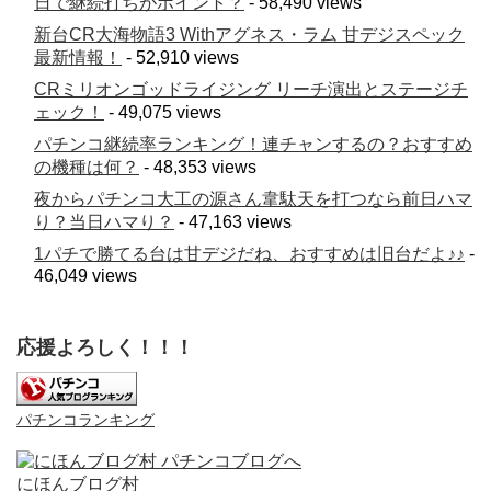
日で継続打ちがポイント？
- 58,490 views
新台CR大海物語3 Withアグネス・ラム 甘デジスペック
最新情報！
- 52,910 views
CRミリオンゴッドライジング リーチ演出とステージチ
ェック！
- 49,075 views
パチンコ継続率ランキング！連チャンするの？おすすめ
の機種は何？
- 48,353 views
夜からパチンコ大工の源さん韋駄天を打つなら前日ハマ
り？当日ハマり？
- 47,163 views
1パチで勝てる台は甘デジだね、おすすめは旧台だよ♪♪
-
46,049 views
応援よろしく！！！
パチンコランキング
にほんブログ村