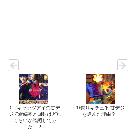
CRキャッツアイの甘デ
CR釣りキチ三平 甘デジ
ジて継続率と回数はどれ
を選んだ理由？
くらいか確認してみ
た！？