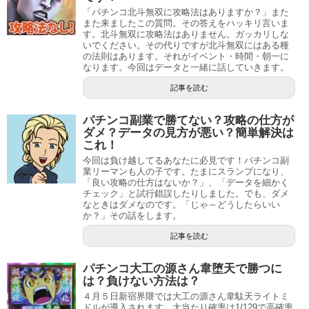
「パチンコ北斗無双に攻略法はありますか？」また
また来ましたこの質問。その答えをハッキリ言いま
す。北斗無双に攻略法はありません。ガッカリしな
いでください。その代りですが北斗無双にはある種
の法則はあります。それがイベント・時間・朝一に
なります。今回はデータと一緒に話していきます。
記事を読む
パチンコ副業で勝てない？攻略の仕方が
ダメ？データの見方が悪い？簡単解決は
これ！
今回は負け越してるあなたに必見です！パチンコ副
業リーマンも人の子です。たまにスランプになり、
「良い攻略の仕方はないか？」、「データを細かく
チェック」と試行錯誤したりしました。でも、ダメ
なときはダメなのです。「じゃ～どうしたらいい
か？」その話をします。
記事を読む
パチンコ大工の源さん韋堕天で勝つに
は？負けない方法は？
４月５日新宿界隈では大工の源さん韋駄天ライトミ
ドルが導入されます。大当たり確率は1/129で高確率