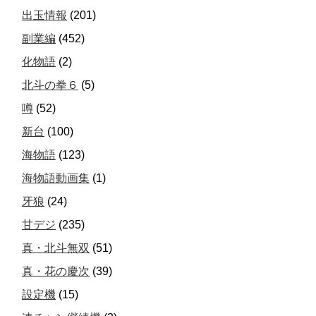
出玉情報
(201)
副業編
(452)
化物語
(2)
北斗の拳６
(5)
噂
(52)
新台
(100)
海物語
(123)
海物語動画集
(1)
牙狼
(24)
甘デジ
(235)
真・北斗無双
(51)
真・花の慶次
(39)
設定機
(15)