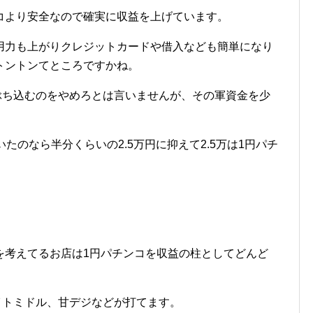
コより安全なので確実に収益を上げています。
用力も上がりクレジットカードや借入なども簡単になり
トントンてところですかね。
ぶち込むのをやめろとは言いませんが、その軍資金を少
たのなら半分くらいの2.5万円に抑えて2.5万は1円パチ
を考えてるお店は1円パチンコを収益の柱としてどんど
イトミドル、甘デジなどが打てます。