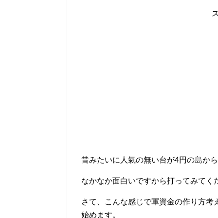
昔みたいに人氣の無い台が4円の島か
なかなか面白いですから打ってみてく
さて、こんな感じで軍資金の作り方考
始めます。