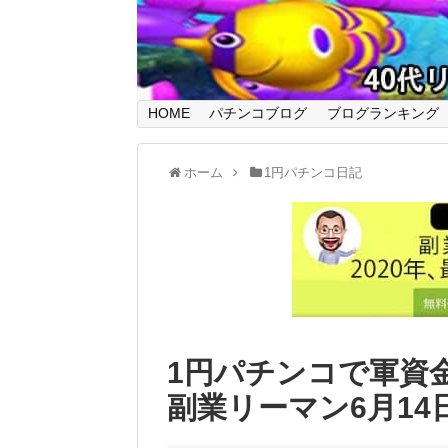
HOME
パチンコブログ
ブログランキング
ホーム
1円パチンコ日記
1円パチンコで軍資
副業リーマン6月14