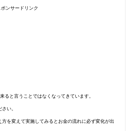
スポンサードリンク
ら来ると言うことではなくなってきています。
ださい。
え方を変えて実施してみるとお金の流れに必ず変化が出