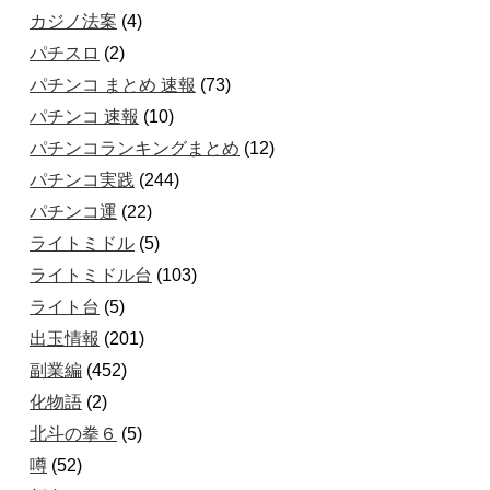
カジノ法案
(4)
パチスロ
(2)
パチンコ まとめ 速報
(73)
パチンコ 速報
(10)
パチンコランキングまとめ
(12)
パチンコ実践
(244)
パチンコ運
(22)
ライトミドル
(5)
ライトミドル台
(103)
ライト台
(5)
出玉情報
(201)
副業編
(452)
化物語
(2)
北斗の拳６
(5)
噂
(52)