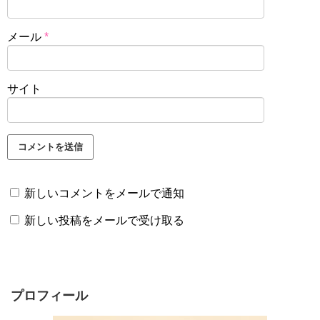
メール
*
サイト
新しいコメントをメールで通知
新しい投稿をメールで受け取る
プロフィール