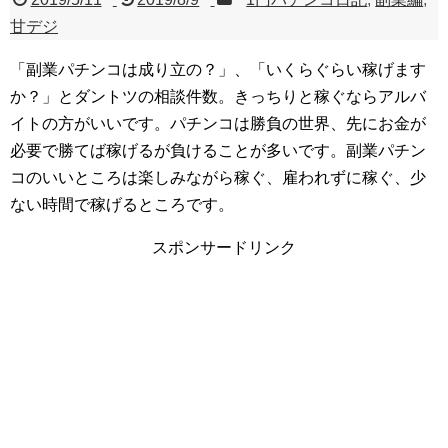
甘デジ
「副業パチンコは成り立の？」、「いくらぐらい稼げます
か？」とダントツの相談件数。きっちりと稼ぐならアルバ
イトの方がいいです。パチンコは勝負の世界、先にお金が
必要で勝てば稼げるが負けることが多いです。副業パチン
コのいいところは楽しみながら稼ぐ、雇われずに稼ぐ、少
ない時間で稼げるところです。
スポンサードリンク