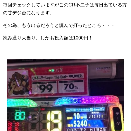
毎回チェックしていますがこのCR不二子は毎日出ている方
の甘デジ台になります。
その為、もう出るだろうと読んで打ったところ・・・
読み通り大当り、しかも投入額は1000円！