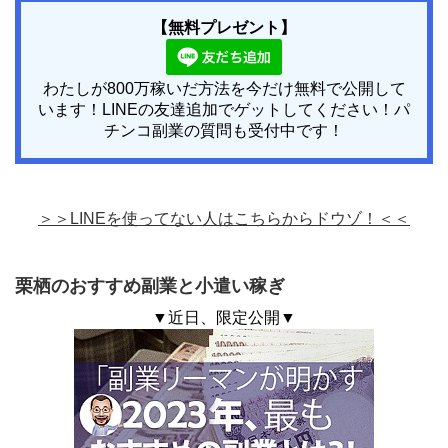
【無料プレゼント】
わたしが800万稼いだ方法を今だけ無料で公開して
います！LINEの友達追加でゲットしてください！パ
チンコ副業の質問も受付中です！
＞＞LINEを使ってない人はこちらからドウゾ！＜＜
栗栖のおすすめ副業と小遣い稼ぎ
▼近日、限定公開▼