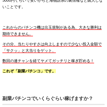
5000円ぐらいで安いからと海物語系の裏情報など購入しな
いことです。
これからのパチンコ機は出玉規制がある為、大きな勝利は
期待できません。
その分、当たりやすさは向上しますので少ない投入金額で
「サクッ」と大当りをゲット、
数回の連チャンを経てヤメてガッチリと稼ぎ貯める！
これぞ「副業パチンコ」です。
副業パチンコでいくらぐらい稼げますか？