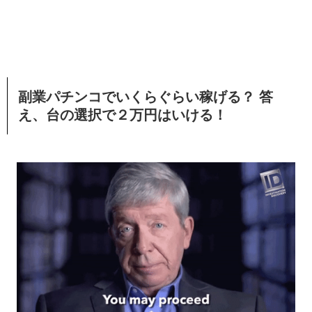
副業パチンコでいくらぐらい稼げる？ 答
え、台の選択で２万円はいける！