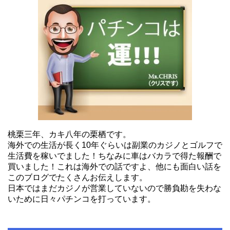
桃栗三年、カキ八年の栗栖です。
海外での生活が長く10年ぐらいは副業のカジノとゴルフで
生活費を稼いでました！ちなみに車はバカラで得た報酬で
買いました！これは海外での話ですよ、他にも面白い話を
このブログでたくさんお伝えします。
日本ではまだカジノが営業していないので勝負勘を失わな
いために日々パチンコを打っています。