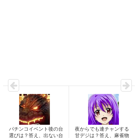
パチンコイベント後の台
夜からでも連チャンする
選びは？答え、出ない台
甘デジは？答え、麻雀物