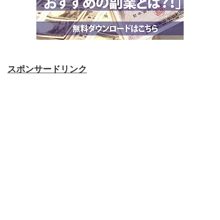
スポンサードリンク