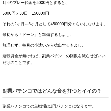
1回のプレー代金を5000円とすると、
5000円ｘ30日＝150000円
それの2ヶ月～3ヶ月として450000円分ぐらいになります。
最初から「ドーン」と準備するもよし、
無理せず、毎月の小遣いから捻出するもよし、
運転資金が無ければ、副業パチンコの回数を減らせばいい
だけのことです。
副業パチンコではどんな台を打つとイイの？
副業パチンコでの主戦場は1円パチンコになります。