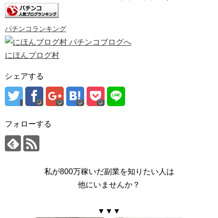
パチンコランキング
にほんブログ村
シェアする
フォローする
私が800万稼いだ副業を知りたい人は
他にいませんか？
▼▼▼