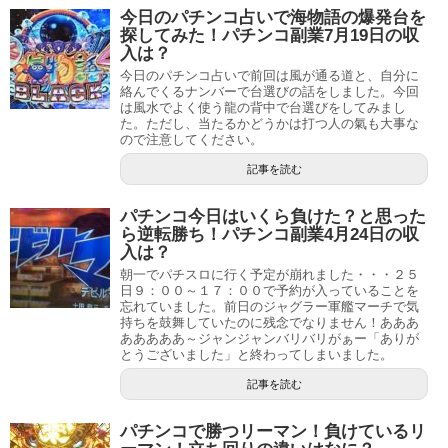
今日のパチンコ占いで海物語の爆発台を
探してみた！パチンコ副業7月19日の収
入は？
今日のパチンコ占いで前回は風が通る道と、自分に
絡んでくるナンバーで台選びの話をしました。今回
は風水でよく使う龍の背中で台選びをしてみまし
た。ただし、当たるかどうかは打つ人の氣も大事な
ので注意してください。
記事を読む
パチンコ今日はいくら負けた？と思った
ら逆転勝ち！パチンコ副業4月24日の収
入は？
朝一でパチスロに行く予定が崩れました・・・２５
日９：００～１７：００で予約が入っていることを
忘れていました。前日のジャグラー軍艦マーチで気
持ちを鼓舞していたのに残念でなりません！あああ
あああああ～ジャンジャンバリバリがぁー「ありが
とうございました」と終わってしまいました。
記事を読む
パチンコで勝つリーマン！負けているリ