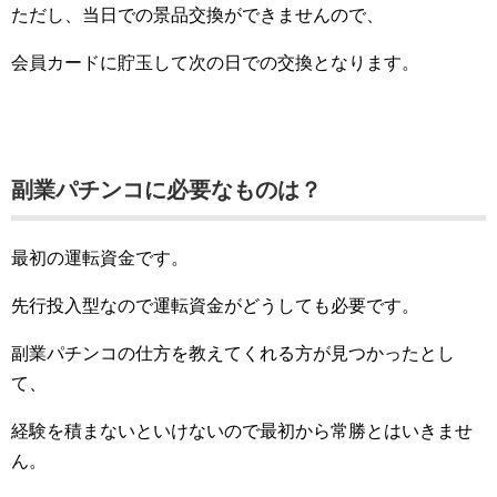
ただし、当日での景品交換ができませんので、
会員カードに貯玉して次の日での交換となります。
副業パチンコに必要なものは？
最初の運転資金です。
先行投入型なので運転資金がどうしても必要です。
副業パチンコの仕方を教えてくれる方が見つかったとし
て、
経験を積まないといけないので最初から常勝とはいきませ
ん。