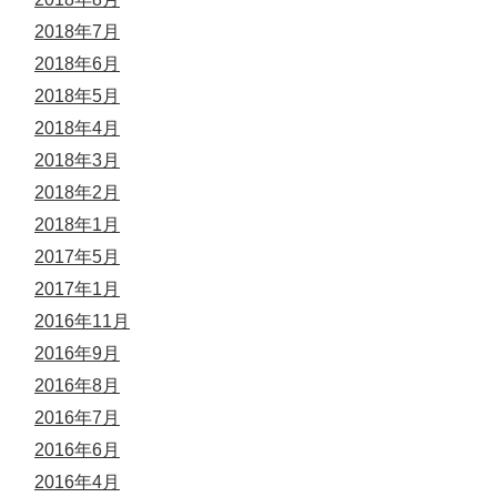
2018年7月
2018年6月
2018年5月
2018年4月
2018年3月
2018年2月
2018年1月
2017年5月
2017年1月
2016年11月
2016年9月
2016年8月
2016年7月
2016年6月
2016年4月