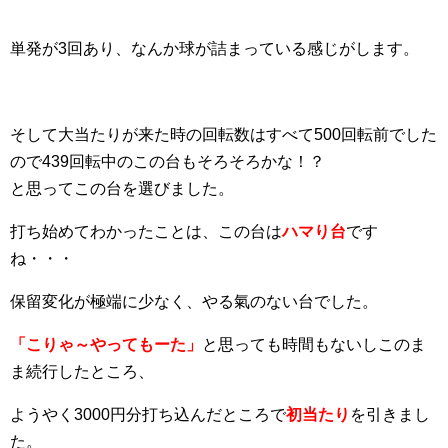
単発が3回あり、なんか球が詰まっている感じがします。
そして大当たりが来た時の回転数はすべて500回転前でした
ので439回転中のこの台もそろそろかな！？
と思ってこの台を選びました。
打ち始めてわかったことは、この台は
ハマり台
です
ね・・・
保留変化が極端に少なく、やる氣のない台でした。
「こりゃ～やってもーた」
と思っても時間もないしこのま
ま続行したところ、
ようやく3000円分打ち込んだところで
初当たり
を引きまし
た。