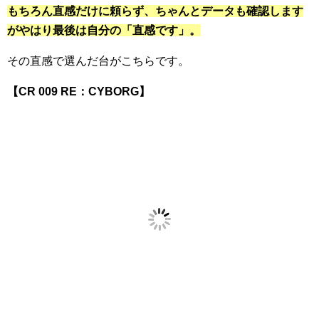
もちろん直感だけに頼らず、ちゃんとデータも確認します
がやはり最後は自分の「直感です」。
その直感で選んだ台がこちらです。
【CR 009 RE：CYBORG】