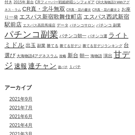
付き
2015年 新台
CRフィーバー戦姫絶唱シンフォギア
CR大海物語3 Withアグ
CR真・北斗無双
お座
ネス・ラム
CR真・花の慶次
CR真・花の慶次２
エスパス新宿歌舞伎町店
エスパス西武新宿
り一発
駅前店
データ
エスパス高田馬場店
パチンコサロン
パチンコ 副業
パチンコ副業
ライト
パチンコ朝一
パチンコ運
ミドル
出玉
台
副業
勝てる
勝てる甘デジ
勝てる甘デジランキング
甘デ
新台
選び
朝一
演出
大海物語4アグネスラム
攻略
海物語
ジ
連チャン
速報
１パチ
遊パチ
アーカイブ
2021年9月
2021年7月
2021年6月
2021年4月
2021年3月