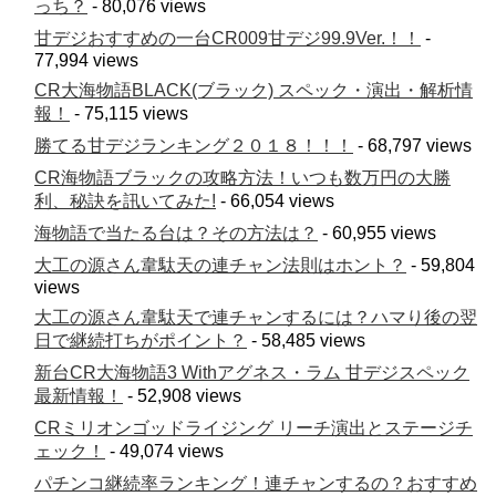
っち？
- 80,076 views
甘デジおすすめの一台CR009甘デジ99.9Ver.！！
-
77,994 views
CR大海物語BLACK(ブラック) スペック・演出・解析情
報！
- 75,115 views
勝てる甘デジランキング２０１８！！！
- 68,797 views
CR海物語ブラックの攻略方法！いつも数万円の大勝
利、秘訣を訊いてみた!
- 66,054 views
海物語で当たる台は？その方法は？
- 60,955 views
大工の源さん韋駄天の連チャン法則はホント？
- 59,804
views
大工の源さん韋駄天で連チャンするには？ハマり後の翌
日で継続打ちがポイント？
- 58,485 views
新台CR大海物語3 Withアグネス・ラム 甘デジスペック
最新情報！
- 52,908 views
CRミリオンゴッドライジング リーチ演出とステージチ
ェック！
- 49,074 views
パチンコ継続率ランキング！連チャンするの？おすすめ