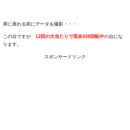
席に座わる前にデータを撮影・・・
この台ですが、
12回の大当たりで現在439回転中
の台にな
ります。
スポンサードリンク