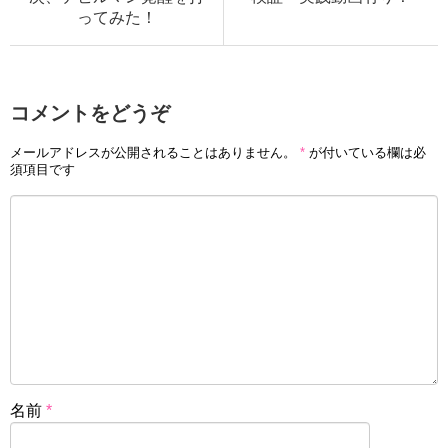
ってみた！
コメントをどうぞ
メールアドレスが公開されることはありません。
*
が付いている欄は必
須項目です
名前
*