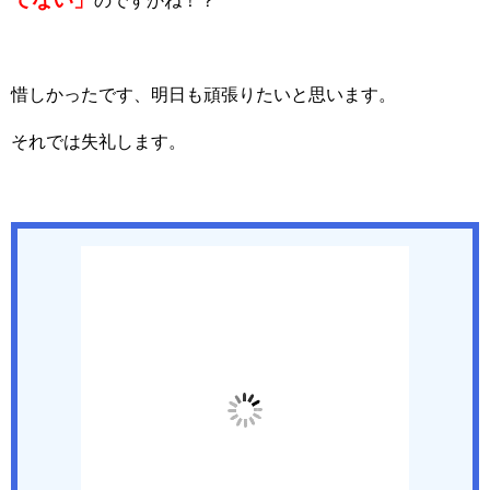
のですかね！？
惜しかったです、明日も頑張りたいと思います。
それでは失礼します。