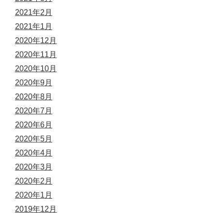
2021年2月
2021年1月
2020年12月
2020年11月
2020年10月
2020年9月
2020年8月
2020年7月
2020年6月
2020年5月
2020年4月
2020年3月
2020年2月
2020年1月
2019年12月