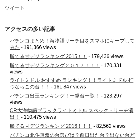
ツイート
アクセスの多い記事
パチンコまとめ！海物語リーチ目をスマホにキープして
みた
- 191,366 views
勝てる甘デジランキング 2015！！
- 179,436 views
勝てる甘デジランキング２０１７！！！
- 170,331
views
ライトミドル おすすめ ランキング！！ライトミドル 打
つならこの台！！
- 161,847 views
パチンコ出玉ランキング！一発台一覧！
- 123,297
views
CR大海物語ブラックライトミドル スペック・リーチ演
出！
- 110,475 views
勝てる甘デジランキング 2016！！！
- 82,562 views
パチンコ北斗無双の台選びは？前日出た台？出ない台ど