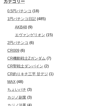
カテゴリー
0.5円パチンコ
(18)
1円パチンコ日記
(485)
AKB48
(9)
エヴァンゲリオン
(15)
2円パチンコ
(6)
CR009
(6)
CR機動戦士Zガンダム
(7)
CR聖戦士ダンバイン
(2)
CR釣りキチ三平 甘デジ
(1)
MAX
(48)
ちょいパチ
(3)
カジノ副業
(3)
カジノ法案
(4)