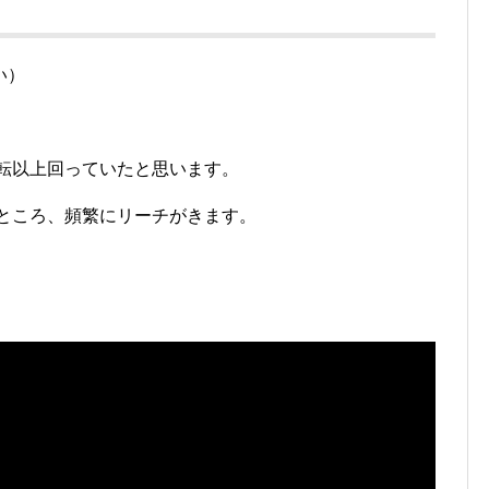
い）
。
回転以上回っていたと思います。
たところ、頻繁にリーチがきます。