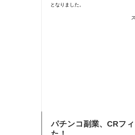
となりました。
パチンコ副業、CRフ
た！