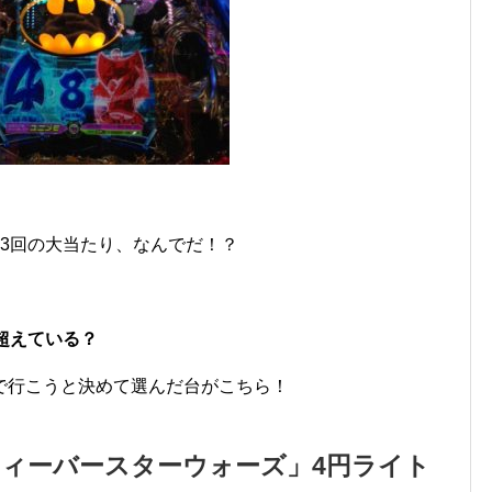
3回の大当たり、なんでだ！？
超えている？
で行こうと決めて選んだ台がこちら！
フィーバースターウォーズ」4円ライト