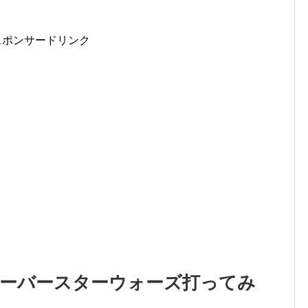
スポンサードリンク
ィーバースターウォーズ打ってみ