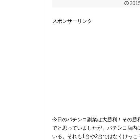
2015
スポンサーリンク
今日のパチンコ副業は大勝利！その勝
でと思っていましたが、パチンコ店内
いる。それも1台や2台ではなくけっ