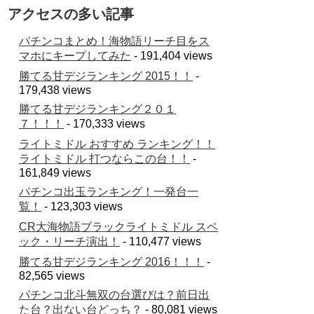
アクセスの多い記事
パチンコまとめ！海物語リーチ目をス
マホにキープしてみた
- 191,404 views
勝てる甘デジランキング 2015！！
-
179,438 views
勝てる甘デジランキング２０１
７！！！
- 170,333 views
ライトミドル おすすめ ランキング！！
ライトミドル 打つならこの台！！
-
161,849 views
パチンコ出玉ランキング！一発台一
覧！
- 123,303 views
CR大海物語ブラックライトミドル スペ
ック・リーチ演出！
- 110,477 views
勝てる甘デジランキング 2016！！！
-
82,565 views
パチンコ北斗無双の台選びは？前日出
た台？出ない台どっち？
- 80,081 views