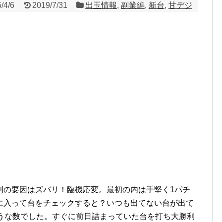
/4/6
2019/7/31
出玉情報
,
副業編
,
新台
,
甘デジ
利の要因はズバリ！臨機応変。最初の内は手堅く1パチ
に入って台をチェックすると？いつも出てない台が出て
こうな数でした。すぐに前日詰まっていた台を打ち大勝利