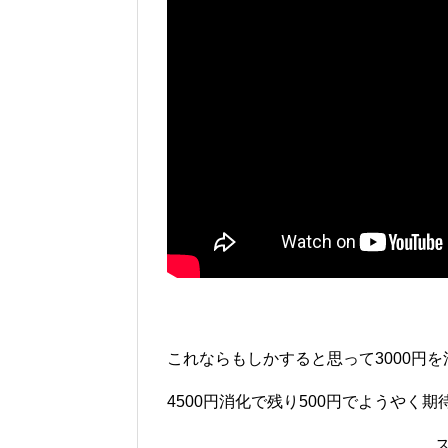
これならもしかすると思って3000円
4500円消化で残り500円でようやく