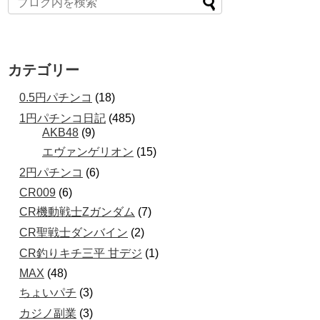
カテゴリー
0.5円パチンコ
(18)
1円パチンコ日記
(485)
AKB48
(9)
エヴァンゲリオン
(15)
2円パチンコ
(6)
CR009
(6)
CR機動戦士Zガンダム
(7)
CR聖戦士ダンバイン
(2)
CR釣りキチ三平 甘デジ
(1)
MAX
(48)
ちょいパチ
(3)
カジノ副業
(3)