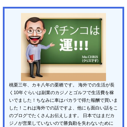
桃栗三年、カキ八年の栗栖です。 海外での生活が長
く10年ぐらいは副業のカジノとゴルフで生活費を稼
いでました！ちなみに車はバカラで得た報酬で買いま
した！これは海外での話ですよ、他にも面白い話をこ
のブログでたくさんお伝えします。 日本ではまだカ
ジノが営業していないので勝負勘を失わないために