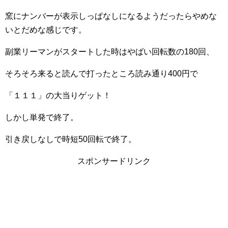
窯にナンバーが表示しっぱなしになるようだったらやめな
いとだめな感じです。
副業リーマンがスタートした時はやばい回転数の180回、
そろそろ来ると読んで打ったところ読み通り400円で
「１１１」の大当りゲット！
しかし単発で終了。
引き戻しなしで時短50回転で終了。
スポンサードリンク