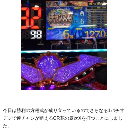
今日は勝利の方程式が成り立っているのでさらなる1パチ甘
デジで連チャンが狙えるCR花の慶次Xを打つことにしまし
た。