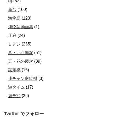
噂
(52)
新台
(100)
海物語
(123)
海物語動画集
(1)
牙狼
(24)
甘デジ
(235)
真・北斗無双
(51)
真・花の慶次
(39)
設定機
(15)
連チャン継続機
(3)
遊タイム
(17)
遊デジ
(36)
Twitter でフォロー