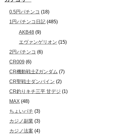
0.5円パチンコ
(18)
1円パチンコ日記
(485)
AKB48
(9)
エヴァンゲリオン
(15)
2円パチンコ
(6)
CR009
(6)
CR機動戦士Zガンダム
(7)
CR聖戦士ダンバイン
(2)
CR釣りキチ三平 甘デジ
(1)
MAX
(48)
ちょいパチ
(3)
カジノ副業
(3)
カジノ法案
(4)