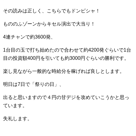
その読みは正しく、こちらでもドンピシャ！
もののふゾーンからキセル演出で大当り！
4連チャンで約3600発、
1台目の玉で打ち始めたので合わせて約4200発ぐらいで1台
目の投資額400円を引いても約3000円ぐらいの勝利です。
楽し見ながら一般的な時給分を稼げれば良しとします。
明日は7日で「祭りの日」、
出ると思いますので４円の甘デジを攻めていこうかと思っ
ています。
失礼します。