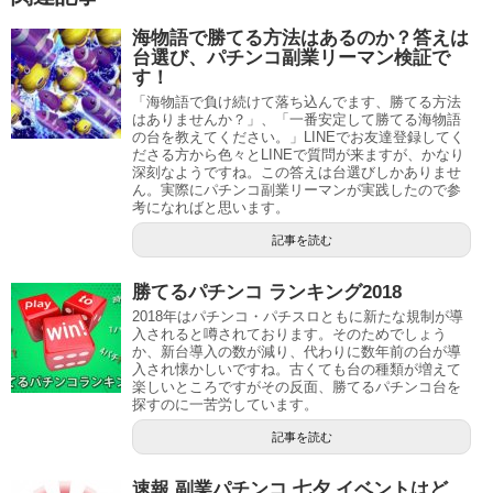
海物語で勝てる方法はあるのか？答えは
台選び、パチンコ副業リーマン検証で
す！
「海物語で負け続けて落ち込んでます、勝てる方法
はありませんか？」、「一番安定して勝てる海物語
の台を教えてください。」LINEでお友達登録してく
ださる方から色々とLINEで質問が来ますが、かなり
深刻なようですね。この答えは台選びしかありませ
ん。実際にパチンコ副業リーマンが実践したので参
考になればと思います。
記事を読む
勝てるパチンコ ランキング2018
2018年はパチンコ・パチスロともに新たな規制が導
入されると噂されております。そのためでしょう
か、新台導入の数が減り、代わりに数年前の台が導
入され懐かしいですね。古くても台の種類が増えて
楽しいところですがその反面、勝てるパチンコ台を
探すのに一苦労しています。
記事を読む
速報 副業パチンコ 七夕 イベントはど