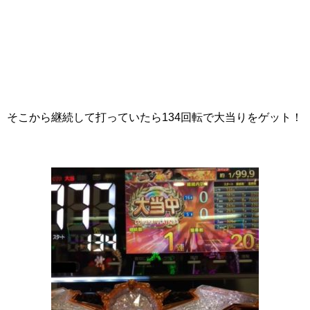
そこから継続して打っていたら134回転で大当りをゲット！