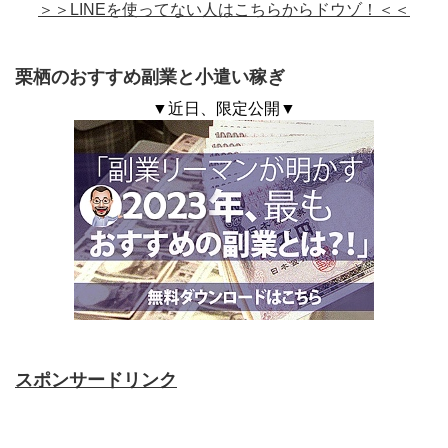
＞＞LINEを使ってない人はこちらからドウゾ！＜＜
栗栖のおすすめ副業と小遣い稼ぎ
▼近日、限定公開▼
スポンサードリンク