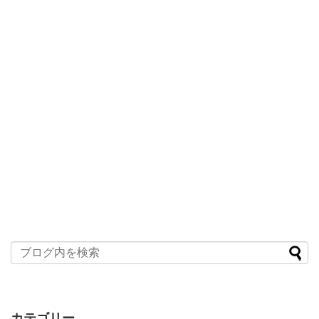
カテゴリー