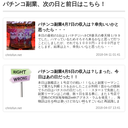
パチンコ副業、次の日と前日はこちら！
パチンコ副業4月7日の収入は？幸先いいかと
思ったら・・・
本日の最初の1台は１パチデジハネCR蒼天の拳天帰１/９９
でした。ハマっているためそろそろ来るかなと思って打つ
ことにしましたが、それでも１０００円～２０００円まで
とします。結果は上々、幸先いいなと思ったら・・・
2018-04-11 01:41
chrisfun.net
パチンコ副業4月5日の収入は？しまった、今
日はあの日だった！！
本日は旗艦店と１号店での戦い！！なんと副業リーマンこ
こで重大な判断ミスをおかしたことが判明！昔からの慣例
で５の日はパチスロの日だった・・・スタートで失敗した
副業リーマンはこの後、散々日を送る事に、また１号店で
「恐怖のCR深海海物語withアグネス・ラムを発見！」、海
物語は出る時は凄いけど出ない時もすごいねと再認識しま
した。今日はこの話をしたいと思います。
2018-04-07 13:41
chrisfun.net