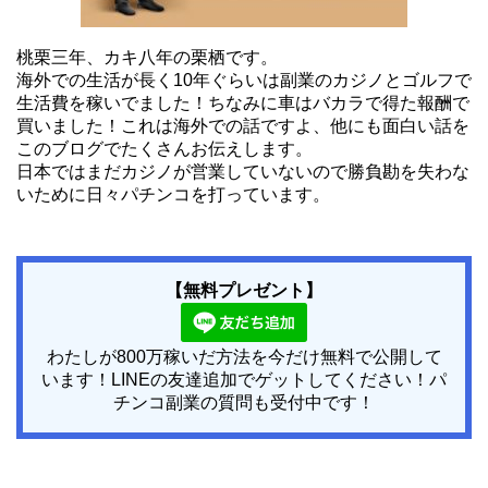
桃栗三年、カキ八年の栗栖です。
海外での生活が長く10年ぐらいは副業のカジノとゴルフで
生活費を稼いでました！ちなみに車はバカラで得た報酬で
買いました！これは海外での話ですよ、他にも面白い話を
このブログでたくさんお伝えします。
日本ではまだカジノが営業していないので勝負勘を失わな
いために日々パチンコを打っています。
【無料プレゼント】
わたしが800万稼いだ方法を今だけ無料で公開して
います！LINEの友達追加でゲットしてください！パ
チンコ副業の質問も受付中です！