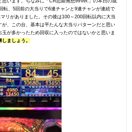
います。ちなみに「CR恋姫無想99Ver.」の本日の成
6回転、5回前の大当りで6連チャンと9連チャンが連続で
マリがありました。その後は100～200回転以内に大当
すが、この台、基本は平たんな大当りパターンだと思い
出玉が多かったため回収に入ったのではないかと思いま
解しましょう。