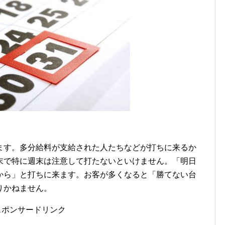
ます。多分給料が支給された人たちなどが打ちに来るか
末で特に週末は注意して打たないといけません。「明日
から」と打ちに来ます。お客が多くなると「勝てない台
りかねません。
スポンサードリンク