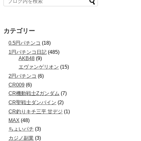
カテゴリー
0.5円パチンコ
(18)
1円パチンコ日記
(485)
AKB48
(9)
エヴァンゲリオン
(15)
2円パチンコ
(6)
CR009
(6)
CR機動戦士Zガンダム
(7)
CR聖戦士ダンバイン
(2)
CR釣りキチ三平 甘デジ
(1)
MAX
(48)
ちょいパチ
(3)
カジノ副業
(3)