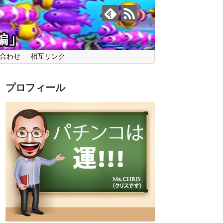
合わせ
相互リンク
プロフィール