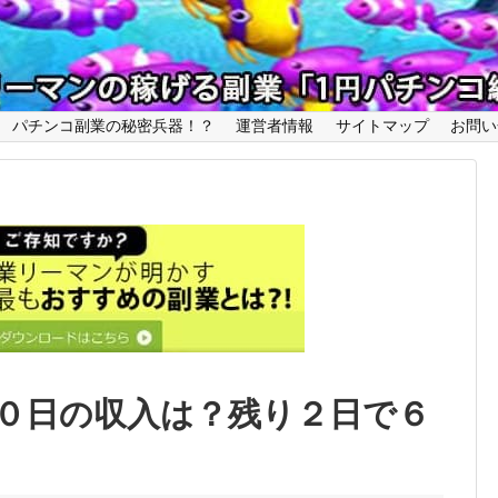
パチンコ副業の秘密兵器！？
運営者情報
サイトマップ
お問い
０日の収入は？残り２日で６