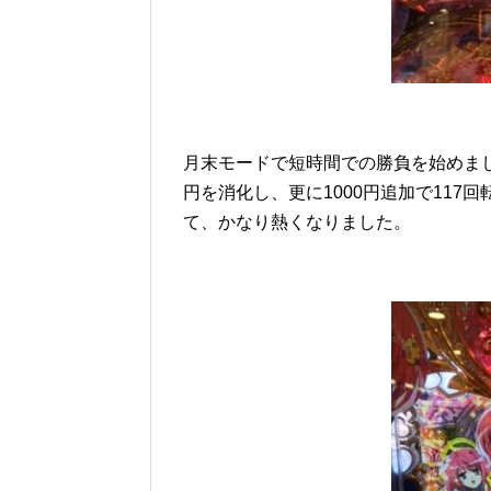
月末モードで短時間での勝負を始めまし
円を消化し、更に1000円追加で11
て、かなり熱くなりました。