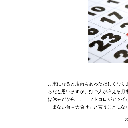
月末になると店内もあわただしくなり
らだと思いますが、打つ人が増える月
は休みだから」、「フトコロがアツイ
＋出ない台＝大負け」と言うことにな