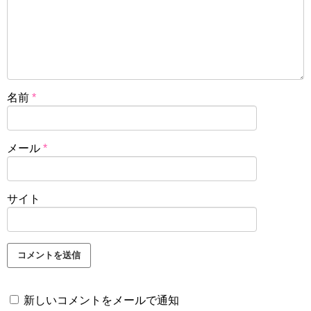
名前
*
メール
*
サイト
新しいコメントをメールで通知