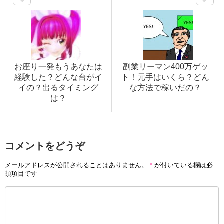
お座り一発もうあなたは
副業リーマン400万ゲッ
経験した？どんな台がイ
ト！元手はいくら？どん
イの？出るタイミング
な方法で稼いだの？
は？
コメントをどうぞ
メールアドレスが公開されることはありません。
*
が付いている欄は必
須項目です