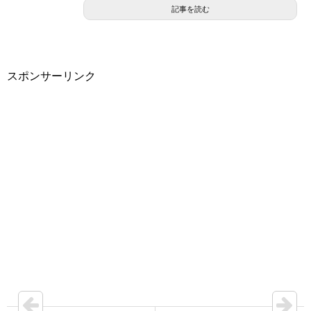
記事を読む
スポンサーリンク