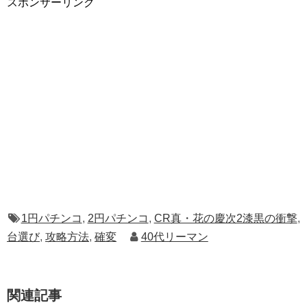
スポンサーリンク
1円パチンコ
,
2円パチンコ
,
CR真・花の慶次2漆黒の衝撃
,
台選び
,
攻略方法
,
確変
40代リーマン
関連記事