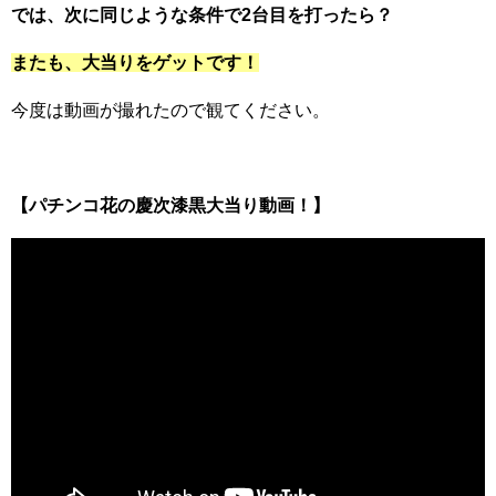
では、次に同じような条件で2台目を打ったら？
またも、大当りをゲットです！
今度は動画が撮れたので観てください。
【パチンコ花の慶次漆黒大当り動画！】