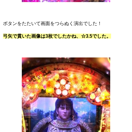
ボタンをたたいて画面をつらぬく演出でした！
弓矢で貫いた画像は3枚でしたかね、☆3.5でした。