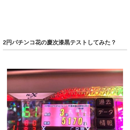
2円パチンコ花の慶次漆黒テストしてみた？