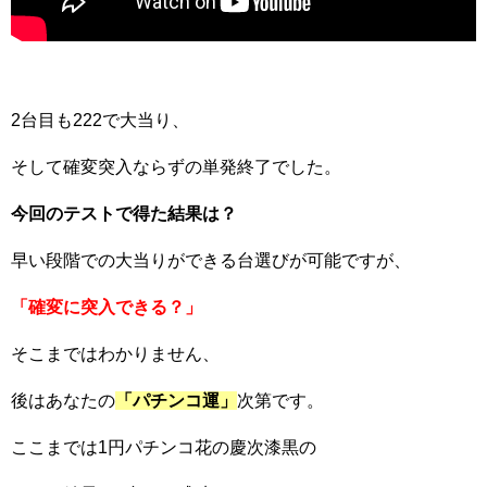
2台目も222で大当り、
そして確変突入ならずの単発終了でした。
今回のテストで得た結果は？
早い段階での大当りができる台選びが可能ですが、
「確変に突入できる？」
そこまではわかりません、
後はあなたの
「パチンコ運」
次第です。
ここまでは1円パチンコ花の慶次漆黒の