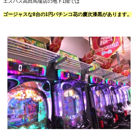
エスパス高田馬場店の地下1階では
ゴージャスな8台の1円パチンコ花の慶次漆黒があります。