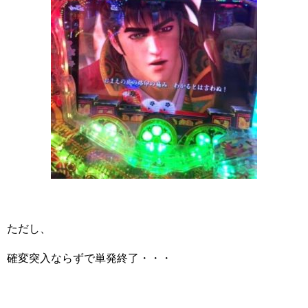
ただし、
確変突入ならずで単発終了・・・