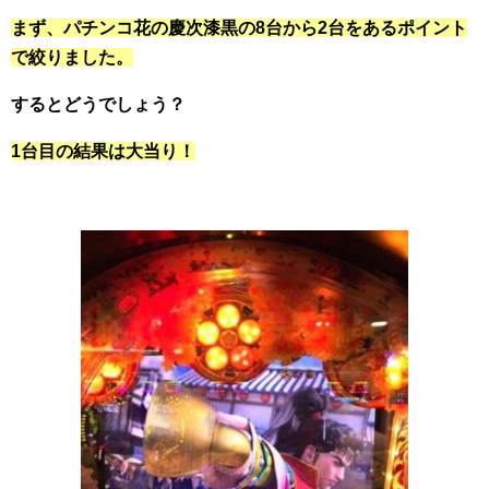
まず、パチンコ花の慶次漆黒の8台から2台をあるポイント
で絞りました。
するとどうでしょう？
1台目の結果は大当り！