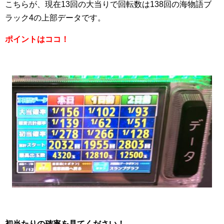
こちらが、現在13回の大当りで回転数は138回の海物語ブ
ラック4の上部データです。
ポイントはココ！
初当たりの確率を見てください！