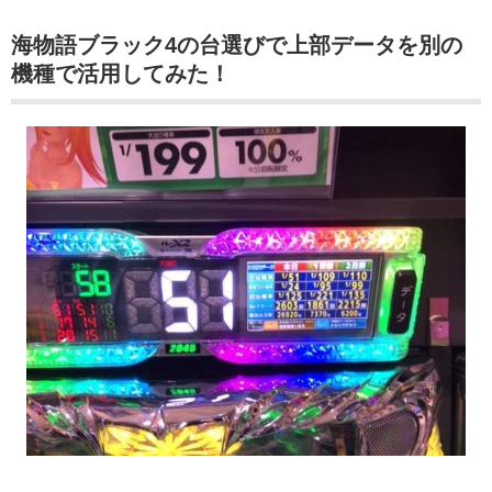
海物語ブラック4の台選びで上部データを別の
機種で活用してみた！