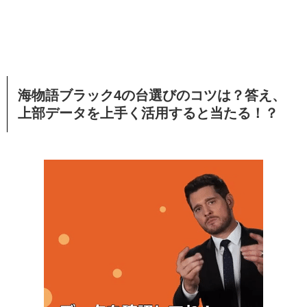
海物語ブラック4の台選びのコツは？答え、
上部データを上手く活用すると当たる！？