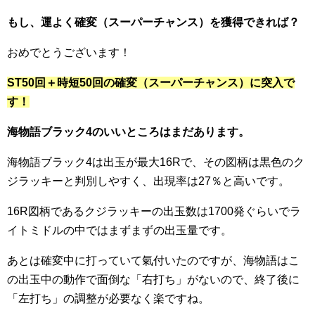
もし、運よく確変（スーパーチャンス）を獲得できれば？
おめでとうございます！
ST50回＋時短50回の確変（スーパーチャンス）に突入で
す！
海物語ブラック4のいいところはまだあります。
海物語ブラック4は出玉が最大16Rで、その図柄は黒色のク
ジラッキーと判別しやすく、出現率は27％と高いです。
16R図柄であるクジラッキーの出玉数は1700発ぐらいでラ
イトミドルの中ではまずまずの出玉量です。
あとは確変中に打っていて氣付いたのですが、海物語はこ
の出玉中の動作で面倒な「右打ち」がないので、終了後に
「左打ち」の調整が必要なく楽ですね。