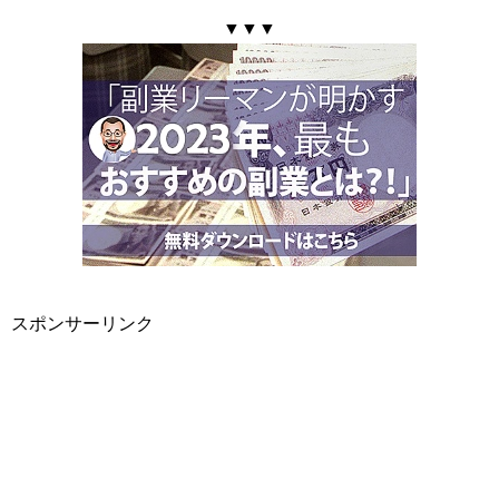
▼▼▼
スポンサーリンク