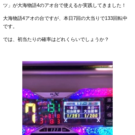
ツ」が大海物語4のアオ台で使えるか実践してきました！
大海物語4アオの台ですが、本日7回の大当りで133回転中
です。
では、初当たりの確率はどれくらいでしょうか？