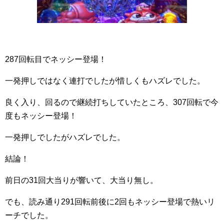
287回転目でネッシー登場！
一発押しではなく連打でしたが惜しくもハズレでした。
良く入り、回るので継続打ちしていたところ、307回転で今
度もネッシー登場！
一発押しでしたがハズレでした。
結論！
前日の31回大当りが響いて、大当り無し。
でも、読み通り291回転前後に2回もネッシー登場で熱いリ
ーチでした。