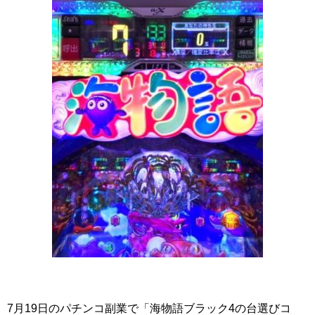
7月19日のパチンコ副業で「海物語ブラック4の台選びコ