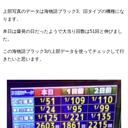
上部写真のデータは海物語ブラック3、旧タイプの機種にな
ります。
本日は爆発の日だったようで大当り回数は51回と伸びまし
た。
この海物語ブラック3の上部データを使ってチェックして行
きたいと思います。