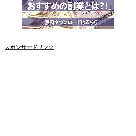
スポンサードリンク