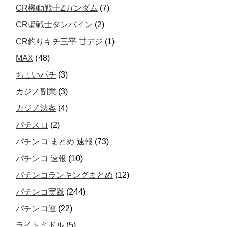
CR機動戦士Zガンダム
(7)
CR聖戦士ダンバイン
(2)
CR釣りキチ三平 甘デジ
(1)
MAX
(48)
ちょいパチ
(3)
カジノ副業
(3)
カジノ法案
(4)
パチスロ
(2)
パチンコ まとめ 速報
(73)
パチンコ 速報
(10)
パチンコランキングまとめ
(12)
パチンコ実践
(244)
パチンコ運
(22)
ライトミドル
(5)