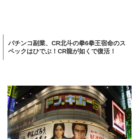
パチンコ副業、CR北斗の拳6拳王宿命のス
ペックはひでぶ！CR龍が如くで復活！