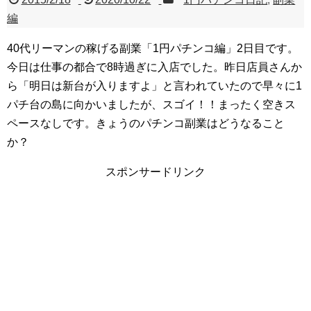
編
40代リーマンの稼げる副業「1円パチンコ編」2日目です。
今日は仕事の都合で8時過ぎに入店でした。昨日店員さんか
ら「明日は新台が入りますよ」と言われていたので早々に1
パチ台の島に向かいましたが、スゴイ！！まったく空きス
ペースなしです。きょうのパチンコ副業はどうなること
か？
スポンサードリンク