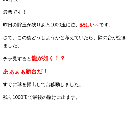
最悪です！
昨日の貯玉が残りあと1000玉に泣、
悲しい～
です。
さて、この後どうしようかと考えていたら、隣の台が空き
ました。
龍が如く！？
チラ見すると
あぁぁぁ新台だ！
すぐに球を掃出して台移動しました。
残り1000玉で最後の賭けに出ます。