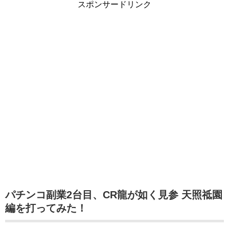
スポンサードリンク
パチンコ副業2台目、CR龍が如く見参 天照祗園
編を打ってみた！