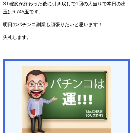
ST確変が終わった後に引き戻しで1回の大当りで本日の出
玉は6,745玉です。
明日のパチンコ副業も頑張りたいと思います！
失礼します。