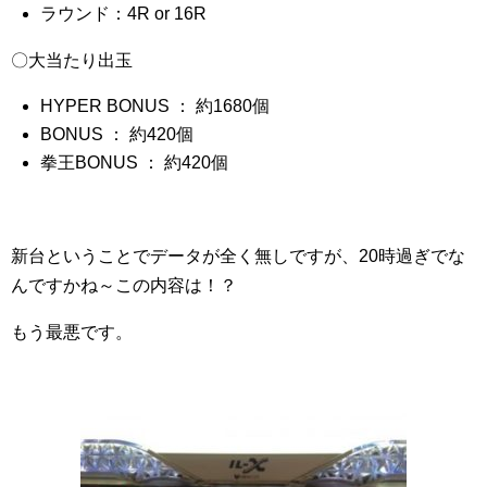
ラウンド：4R or 16R
〇大当たり出玉
HYPER BONUS ： 約1680個
BONUS ： 約420個
拳王BONUS ： 約420個
新台ということでデータが全く無しですが、20時過ぎでな
んですかね～この内容は！？
もう最悪です。