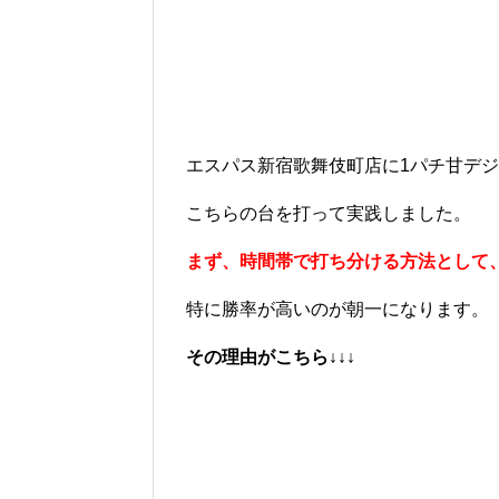
エスパス新宿歌舞伎町店に1パチ甘デ
こちらの台を打って実践しました。
まず、時間帯で打ち分ける方法として
特に勝率が高いのが朝一になります。
その理由がこちら↓↓↓