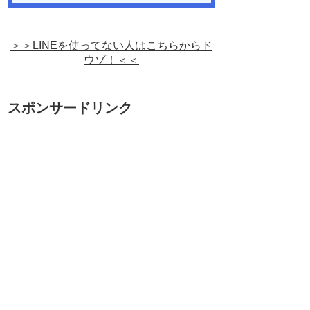
＞＞LINEを使ってない人はこちらからド
ウゾ！＜＜
スポンサードリンク