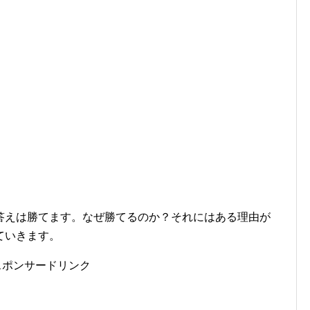
答えは勝てます。なぜ勝てるのか？それにはある理由が
ていきます。
スポンサードリンク