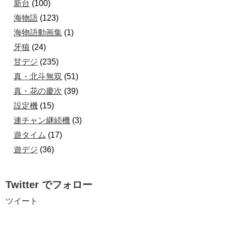
新台
(100)
海物語
(123)
海物語動画集
(1)
牙狼
(24)
甘デジ
(235)
真・北斗無双
(51)
真・花の慶次
(39)
設定機
(15)
連チャン継続機
(3)
遊タイム
(17)
遊デジ
(36)
Twitter でフォロー
ツイート