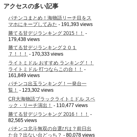
アクセスの多い記事
パチンコまとめ！海物語リーチ目をス
マホにキープしてみた
- 191,393 views
勝てる甘デジランキング 2015！！
-
179,438 views
勝てる甘デジランキング２０１
７！！！
- 170,333 views
ライトミドル おすすめ ランキング！！
ライトミドル 打つならこの台！！
-
161,849 views
パチンコ出玉ランキング！一発台一
覧！
- 123,302 views
CR大海物語ブラックライトミドル スペ
ック・リーチ演出！
- 110,477 views
勝てる甘デジランキング 2016！！！
-
82,565 views
パチンコ北斗無双の台選びは？前日出
た台？出ない台どっち？
- 80,078 views