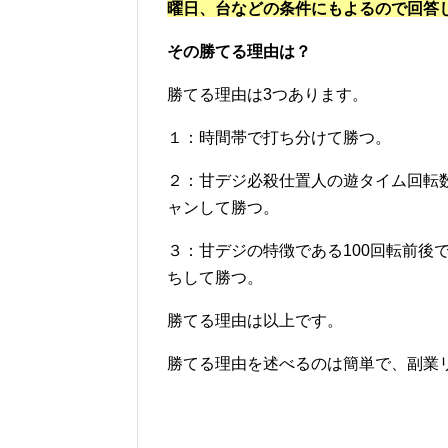
曜日、台などの条件にもよるので回答
その勝てる理由は？
勝てる理由は3つあります。
１：時間帯で打ち分けて勝つ。
２：甘デジ必殺仕置人の遊タイム回転数
ャンして勝つ。
３：甘デジの特徴である100回転前後
ちして勝つ。
勝てる理由は以上です。
勝てる理由を述べるのは簡単で、副業