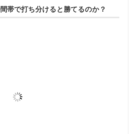
時間帯で打ち分けると勝てるのか？