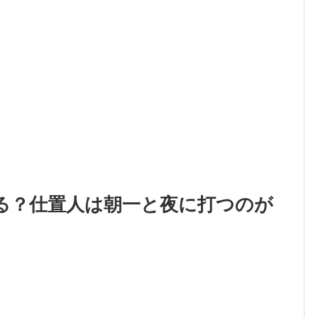
る？仕置人は朝一と夜に打つのが