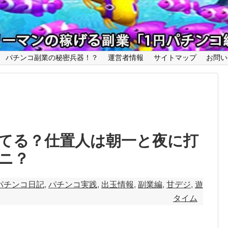
パチンコ副業の秘密兵器！？
運営者情報
サイトマップ
お問い
てる？仕置人は朝一と夜に打
ニ？
パチンコ日記
,
パチンコ実践
,
出玉情報
,
副業編
,
甘デジ
,
遊
タイム