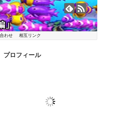
合わせ
相互リンク
プロフィール