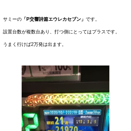
サミーの
「P交響詩篇エウレカセブン」
です。
設置台数が複数台あり、打つ側にとってはプラスです。
うまく行けば2万発は出ます。