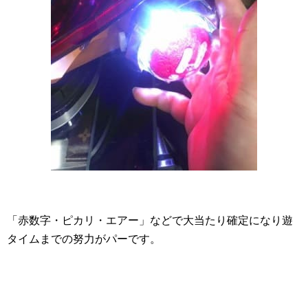
「赤数字・ピカリ・エアー」などで大当たり確定になり遊
タイムまでの努力がパーです。