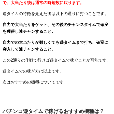
で、大当たり後は通常の時短数に戻ります。
遊タイムの特徴を覚えた後は以下の通りに打つことです。
自力で大当たりをゲット、その後のチャンスタイムで確変
を獲得し連チャンすること。
自力での大当たりが難しくても遊タイムまで打ち、確変に
突入して連チャンすること。
この2通りの作戦で行けば遊タイムで稼ぐことが可能です。
遊タイムでの稼ぎ方は以上です。
次はおすすめの機種についてです。
パチンコ遊タイムで稼げるおすすめ機種は？