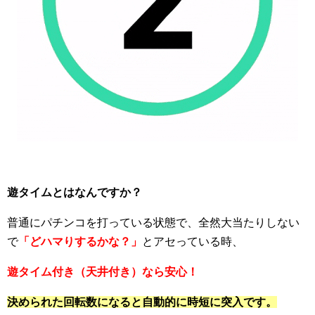
遊タイムとはなんですか？
普通にパチンコを打っている状態で、全然大当たりしない
で
「どハマりするかな？」
とアセっている時、
遊タイム付き（天井付き）なら安心！
決められた回転数になると自動的に時短に突入です。