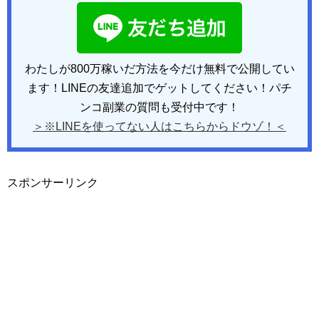
わたしが800万稼いだ方法を今だけ無料で公開してい
ます！LINEの友達追加でゲットしてください！パチ
ンコ副業の質問も受付中です！
＞※LINEを使ってない人はこちらからドウゾ！＜
スポンサーリンク