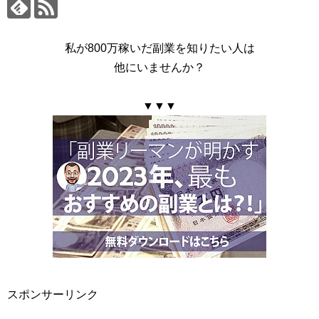
私が800万稼いだ副業を知りたい人は
他にいませんか？
▼▼▼
スポンサーリンク