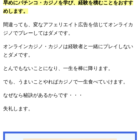
早めにパチンコ・カジノを学び、経験を積むことをおすす
めします。
間違っても、変なアフェリエイト広告を信じてオンライカ
ジノでプレーしてはダメです。
オンラインカジノ・カジノは経験者と一緒にプレイしない
とダメです。
とんでもないことになり、一生を棒に降ります。
でも、うまいことやればカジノで一生食べていけます。
なぜなら秘訣があるからです・・・
失礼します。