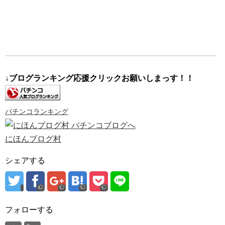
↓ブログランキング応援クリックお願いしまっす！！
パチンコランキング
にほんブログ村
シェアする
フォローする