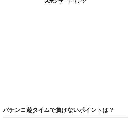
スポンサードリンク
パチンコ遊タイムで負けないポイントは？