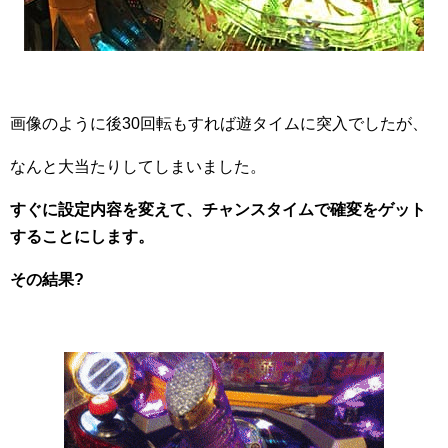
画像のように後30回転もすれば遊タイムに突入でしたが、
なんと大当たりしてしまいました。
すぐに設定内容を変えて、チャンスタイムで確変をゲット
することにします。
その結果?