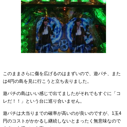
このままさらに傷を広げるのはまずいので、遊パチ、また
は4円の島を見に行こうと立ち去りました。
遊パチの島はいい感じで出てましたがそれでもすぐに「コ
レだ！！」という台に巡り合いません。
遊パチは大当りまでの確率が高いのが良いのですが、1玉4
円のコストがかかるし継続しないとまったく無意味なので