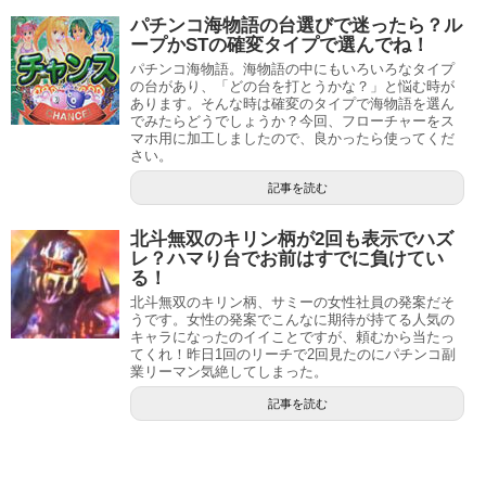
パチンコ海物語の台選びで迷ったら？ル
ープかSTの確変タイプで選んでね！
パチンコ海物語。海物語の中にもいろいろなタイプ
の台があり、「どの台を打とうかな？」と悩む時が
あります。そんな時は確変のタイプで海物語を選ん
でみたらどうでしょうか？今回、フローチャーをス
マホ用に加工しましたので、良かったら使ってくだ
さい。
記事を読む
北斗無双のキリン柄が2回も表示でハズ
レ？ハマり台でお前はすでに負けてい
る！
北斗無双のキリン柄、サミーの女性社員の発案だそ
うです。女性の発案でこんなに期待が持てる人気の
キャラになったのイイことですが、頼むから当たっ
てくれ！昨日1回のリーチで2回見たのにパチンコ副
業リーマン気絶してしまった。
記事を読む