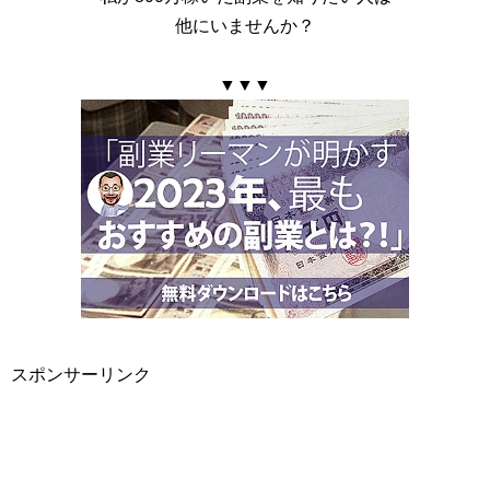
他にいませんか？
▼▼▼
スポンサーリンク