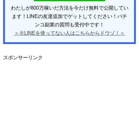
わたしが800万稼いだ方法を今だけ無料で公開してい
ます！LINEの友達追加でゲットしてください！パチ
ンコ副業の質問も受付中です！
＞※LINEを使ってない人はこちらからドウゾ！＜
スポンサーリンク