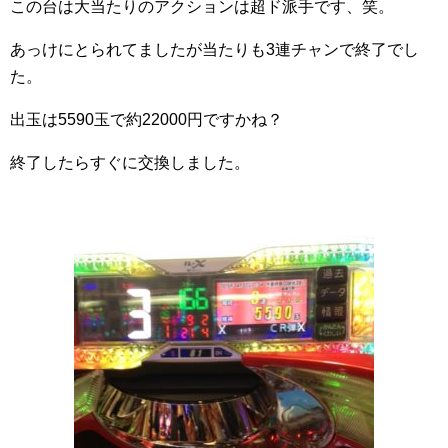
この台は大当たりのアクションは超ド派手です、笑。
あっけにとられてましたが当たりも3連チャンで終了でし
た。
出玉は5590玉で約22000円ですかね？
終了したらすぐに交換しました。