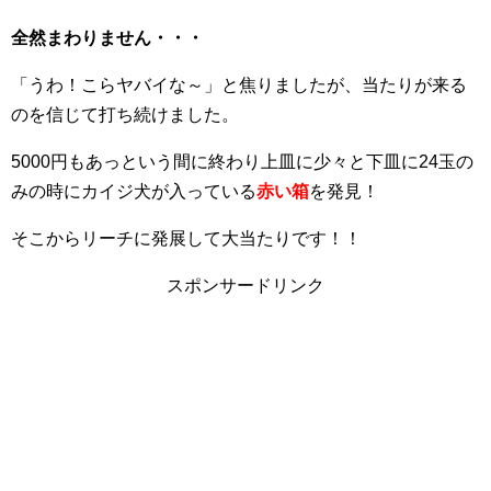
全然まわりません・・・
「うわ！こらヤバイな～」と焦りましたが、当たりが来る
のを信じて打ち続けました。
5000円もあっという間に終わり上皿に少々と下皿に24玉の
みの時にカイジ犬が入っている
赤い箱
を発見！
そこからリーチに発展して大当たりです！！
スポンサードリンク