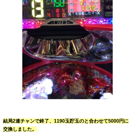
結局2連チャンで終了、1190玉貯玉のと合わせて5000円に
交換しました。