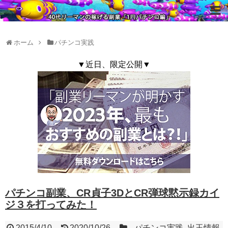
ホーム
パチンコ実践
▼近日、限定公開▼
パチンコ副業、CR貞子3DとCR弾球黙示録カイ
ジ３を打ってみた！
2015/4/10
2020/10/26
パチンコ実践
,
出玉情報
,