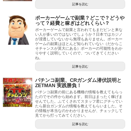
記事を読む
ポーカーゲームで副業？どこで？どうや
って？経費と稼ぎはどれくらい？
ポーカーゲームで副業と言われてもまだピンと来な
い人が多いのではないでしょうか？日本ではカジノ
が浸透していないから無理もありません。ポーカー
ゲームの副業はほとんど知られていない（だからこ
そチャンスが莫大にある）ポーカーの可能性をわか
りやすく説明していくので、ついてきてください
ね。
記事を読む
パチンコ副業、CRガンダム潜伏説明と
ZETMAN 実践勝負！
パチンコ副業の前にある機種の情報を教えてもらっ
たのでその件から始めます。前日はまったく稼げま
せんでした。ふてくされてスタッフ君にグチってい
たら新台ガンダムの情報を教えてもらいました。そ
の情報が本当なのかわかりませんが、チェックして
見てから打ってみてください。
記事を読む