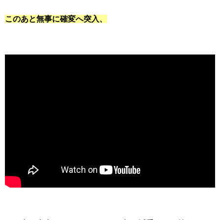
このあと無事に確変へ突入、