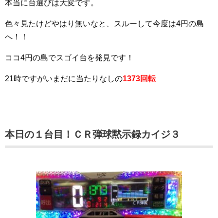
本当に台選びは大変です。
色々見たけどやはり無いなと、スルーして今度は4円の島
へ！！
ココ4円の島でスゴイ台を発見です！
21時ですがいまだに当たりなしの
1373回転
本日の１台目！ＣＲ弾球黙示録カイジ３