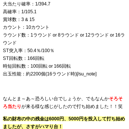
大当たり確率：1/394.7
高確率：1/105.1
賞球数：3 & 15
カウント：10カウント
ラウンド数：1ラウンド or 8ラウンド or 12ラウンド or 16ラ
ウンド
ST突入率：50.4％/100％
ST回転数：166回転
時短回転数：100回転 or 166回転
出玉性能：約2200個(16ラウンド時)[/su_note]
なんとま～あ～恐ろしい台でしょうか、でもなんか
そろそ
ろ当たり
が来る様な感じがしたので打ち始めました！！笑
私の財布の中の残金は6000円、5000円を投入して打ち始め
ましたが、さすがハマり台！