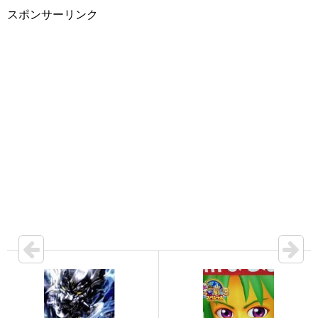
スポンサーリンク